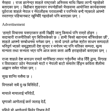
भैरहवा । राजा ज्ञानेन्द्र शाहले राष्ट्रको अस्तित्व माथि खिया लाग्दै गइरहेको
बताएका छन् । बिहीबार शुक्रवार रुपन्देहीको भैरहवामा आयोजित कार्यक्रममा
पूर्वराजा शाहले नेपाल र नेपालीहरू परावलम्बी र परनिर्भर बन्दै गएकाले आफ्नो
स्वतन्त्र पहिचानबाट खुम्चिँदै गइरहेको पनि बताएका छन् ।
Advertisement
‘हाम्रो विचारमा यसप्रकार हामी खिइँदै जानु किमार्थ पनि राम्रो होइन ।
सदाचारी राजनीतिको युग बितिसकेको छ । हामी चिसो बहानामा बाँचिरहेका छौं’,
शाहले आफ्नो सम्बोधनमा भनेका छन् । साथै उनले अनेक श्रोत साधन सम्पदाले
भरिपूर्ण भएको समृद्धशाली देश सुन्दर र मनोरम भए पनि यतिका सम्पदा, मूल्य
मान्यता तथा सभ्यता भएर पनि आज कता कता आफैँ हराइरहेको बताएका छन् ।
राजा शाहले देश बनाउन राम्रो मार्गचित्र तयार गर्नुपर्नेमा जोड दिँदै द्धन्द, विग्रह
र विवादबाट उठेर नेपालको माटो र नेपाली बाटो समातेर हिँड्न कविता शैलीमा
आह्वान समेत गरेका छन् ।
सुख शान्ति यसैमा छ ।
विगतको सबै दुःख बिर्सिदेउँ ,
मायाले मायालाई भरिदेउँ,
घृणाको आगोलाई कर्त जलाइ देउँ,
पहिले यो आगोलाई मिलेर निभाइ देउँ,