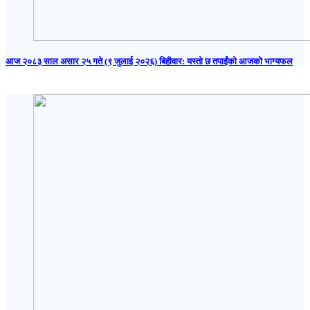
आज २०८३ साल असार २५ गते (९ जुलाई २०२६) बिहीवार: यस्तो छ तपाईंको आजको भाग्यफल