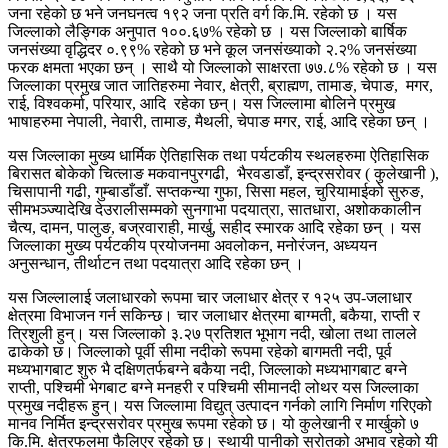
जना रहेको छ भने जनघनत्व १९२ जना प्रति वर्ग कि.मि. रहेको छ । यस
जिल्लाको लैङ्गिक अनुपात १००.६७% रहेको छ । यस जिल्लाको बार्षिक
जनसंख्या वृद्धिदर ०.९९% रहेको छ भने कूल जनसंख्याको २.२% जनसंख्या
फरक क्षमता भएका छन् । साथै यो जिल्लाको साक्षरता ७७.८% रहेको छ । यस
जिल्लाका प्रमुख जात जातिहरुमा नेवार, क्षेत्री, ब्राह्मण, तामाङ, चेपाङ, मगर,
राई, विश्वकर्मा, परियार, आदि रहेका छन्। यस जिल्लामा बोलिने प्रमुख
भाषाहरुमा नेपाली, नेवारी, तामाङ, मैथली, चेपाङ मगर, राई, आदि रहेका छन् ।
यस जिल्लाका मुख्य धार्मिक ऐतिहासिक तथा पर्यटकीय स्थलहरुमा ऐतिहासिक
बिरासत बोकेको चित्लाङ मकवानपुरगढी, भैरवडाडाँ, इन्द्रसरोवर ( कुलेखानी ),
चिसापानी गढी, गुम्बाडाँडाँ. सप्तकन्या गुफा, सिसा महल, चुरियामाईको सुरुङ,
सीमभञ्ज्यादेखि देउरालीसम्मको सुनगाभा पदयात्रा, सातधारा, अशोककालीन
चैत्य, दामन, पालुङ, बज्रवाराही, मार्खु, सहीद स्मारक आदि रहेका छन् । यस
जिल्लाका मुख्य पर्यटकीय प्रयोजनमा अवलोकन, मनोरंजन, अध्ययन
अनुसन्धान, तीर्थाटन तथा पदयात्रा आदि रहेका छन् ।
यस जिल्लालाई जलाधारको रूपमा चार जलाधार क्षेत्र र १२५ उप-जलाधार
क्षेत्रमा विभाजन गर्न सकिन्छ। चार जलाधार क्षेत्रमा बाग्मती, बकैया, राप्ती र
त्रिशुली हुन्। यस जिल्लाको ३.२७ प्रतिशत भूभाग नदी, खोला तथा तालले
ढाकेको छ। जिल्लाको पूर्वी सीमा नदीको रूपमा रहेको बागमती नदी, पूर्व
मध्यभागबाट शुरु भै दक्षिणतर्फबग्ने बकैया नदी, जिल्लाको मध्यभागबाट बग्ने
राप्ती, पश्चिमी भेगबाट बग्ने मनहरी र पश्चिमी सीमानदी लोथर यस जिल्लाका
प्रमुख नदीहरू हुन्। यस जिल्लामा विद्युत् उत्पादन गर्नको लागि निर्माण गरिएको
मानव निर्मित इन्द्रसरोवर प्रमुख रूपमा रहेको छ। यो कुलेखानी र मार्खुको ७
कि.मि. क्षेत्रफलमा फैलिएर रहेको छ। स्थायी पानीको स्रोतको अभाव रहेको यी