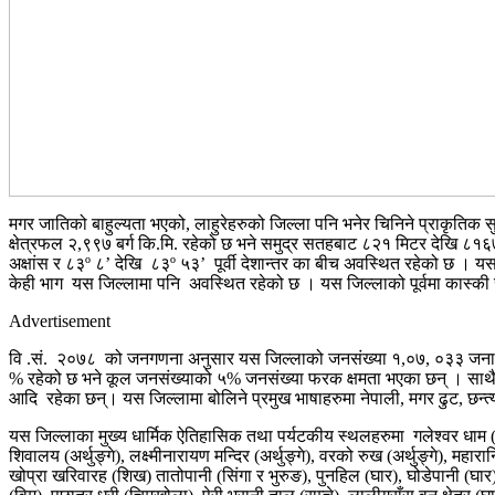
मगर जातिको बाहुल्यता भएको, लाहुरेहरुको जिल्ला पनि भनेर चिनिने प्राकृतिक सुन
क्षेत्रफल २,९९७ बर्ग कि.मि. रहेको छ भने समुद्र सतहबाट ८२१ मिटर देखि ८
अक्षांस र ८३º ८’ देखि ८३º ५३’ पूर्वी देशान्तर का बीच अवस्थित रहेको छ ।
केही भाग यस जिल्लामा पनि अवस्थित रहेको छ । यस जिल्लाको पूर्वमा कास्की र पर्
Advertisement
वि .सं. २०७८ को जनगणना अनुसार यस जिल्लाको जनसंख्या १,०७, ०३३ जना रहे
% रहेको छ भने कूल जनसंख्याको ५% जनसंख्या फरक क्षमता भएका छन् । साथै यो जि
आदि रहेका छन्। यस जिल्लामा बोलिने प्रमुख भाषाहरुमा नेपाली, मगर ढुट, छन्त्
यस जिल्लाका मुख्य धार्मिक ऐतिहासिक तथा पर्यटकीय स्थलहरुमा गलेश्वर धाम (घता
शिवालय (अर्थुङ्गे), लक्ष्मीनारायण मन्दिर (अर्थुङ्गे), वरको रुख (अर्थुङ्गे), म
खोप्रा खरिवारह (शिख) तातोपानी (सिंगा र भुरुङ), पुनहिल (घार), घोडेपानी (घार) अन