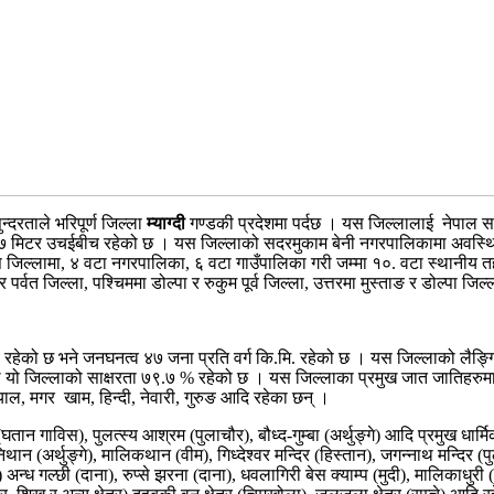
्दरताले भरिपूर्ण जिल्ला
म्याग्दी
गण्डकी प्रदेशमा पर्दछ । यस जिल्लालाई नेपाल
१६७ मिटर उचईबीच रहेको छ । यस जिल्लाको सदरमुकाम बेनी नगरपालिकामा अवस्थि
 यस जिल्लामा, ४ वटा नगरपालिका, ६ वटा गाउँपालिका गरी जम्मा १०. वटा स्थानी
वत जिल्ला, पश्चिममा डोल्पा र रुकुम पूर्व जिल्ला, उत्तरमा मुस्ताङ र डोल्पा जि
को छ भने जनघनत्व ४७ जना प्रति वर्ग कि.मि. रहेको छ । यस जिल्लाको लैङ्गि
ल्लाको साक्षरता ७९.७ % रहेको छ । यस जिल्लाका प्रमुख जात जातिहरुमा मगर, क्षे
याल, मगर खाम, हिन्दी, नेवारी, गुरुङ आदि रहेका छन् ।
न गाविस), पुलत्स्य आश्रम (पुलाचौर), बौध्द-गुम्बा (अर्थुङ्गे) आदि प्रमुख धार्
हारानिथान (अर्थुङ्गे), मालिकथान (वीम), गिध्देश्वर मन्दिर (हिस्तान), जगन्नाथ मन
्ध गल्छी (दाना), रुप्से झरना (दाना), धवलागिरी बेस क्याम्प (मुदी), मालिकाधुरी (दे