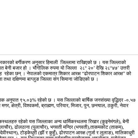
 सरकारको बर्गीकरण अनुसार हिमाली जिल्लामा राखिएको छ । यस जिल्लाको
त बेनी बजार हो । भौगोलिक रुपमा यो जिल्ला २८º २०’ देखि २८º४७’ उत्तरी
य तह रहेका छन् । नेपालको एकमात्र शिकार आरक्ष “ढोरपाटन शिकार आरक्ष” को
ल्ला तथा दक्षिणमा बाग्लुङ जिल्ला संग सिमाना जोडिएको छ ।
क अनुपात ९५.०३% रहेको छ । यस जिल्लाको बार्षिक जनसंख्या वृद्धिदर -०.५७
त्री, विश्वकर्मा, ब्राह्मण, परियार, मिजार, पुन, छन्त्याल, ठकुरी, नेवार
मिकस्थलहरु रहेको यस जिल्लाका अन्य धार्मिकस्थलमा रिखार (कुइनेमंगले), बेनी
्दिर (पुलाचौर), ढोलठाना (पुलाचौर), भगवती मन्दिर (भगवती),ताकमकोट (ताकम),
वीस्थान), टोड्केधुरी (झीं र कुहुँ), ढोरपाटन आरक्ष (गुर्जा र लुलाङ), मालिकाधुरी