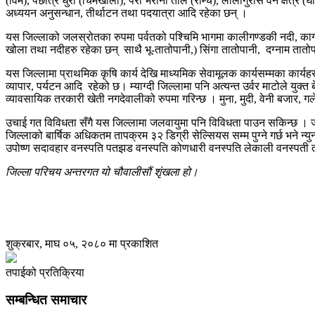
(विम), पछात्र धुरी (चिमखोला), पेरी भरानी ताल (राम्चे), लालीगुराँस वन क्षेत्
अध्ययन अनुसन्धान, तीर्थाटन तथा पदयात्रा आदि रहेका छन् ।
यस जिल्लाको जलस्रोतका रुपमा पर्वतको पश्चिमि भागमा कालीगण्डकी नदी, कागख
खोला तथा नदीहरु रहेका छन् साथै भू-तातोपानी,) सिंगा तातोपानी, दग्नाम तातो
यस जिल्लामा प्राथमिक कृषि कार्य देखि माध्यमिक सेवामूलक कार्यसम्मका कार्यह
व्यापार, पर्यटन आदि रहेको छ। म्याग्दी जिल्लामा पनि अत्यन्त उर्वर माटोले युक्
व्यावसायिक तरकारी खेती नगदेवालीको रुपमा गरिन्छ । मुना, मुदी, वेनी बजार, गले
उचाई गत विविधता सँगै यस जिल्लामा जलवायुमा पनि विविधता पाउन सकिन्छ । 
जिल्लाको बार्षिक अधिकतम तापक्रम ३२ डिग्री सेल्सियस सम्म पुग्ने गर्छ भने न्
उपोष्ण सदावहार वनस्पति पतझड वनस्पति कोणधारी वनस्पति लेकाली वनस्पती तथा
जिल्ला परिचय अन्तरगत यो
चौवालीसौं
शृंखला हो।
शुक्रबार, माघ ०५, २०८० मा प्रकाशित
तपाईको प्रतिक्रिया
सम्बन्धित समाचार