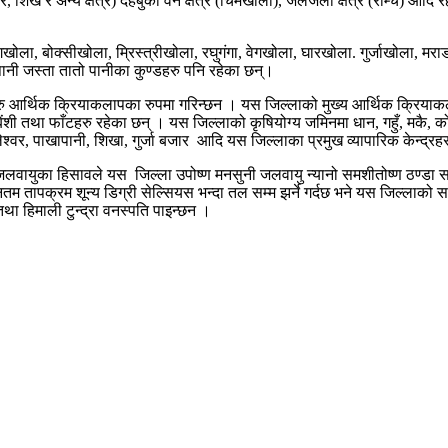
र (घार, शिख र अन्य क्षेत्र) दहबुकी वन क्षेत्र (चिमखोला), जलजला क्षेत्र (राम्चे
ोला, बोक्सीखोला, म्रिस्त्रीखोला, रघुगंगा, वेगखोला, घारखोला. गुर्जाखोला, 
पानी जस्ता तातो पानीका कुण्डहरु पनि रहेका छन्।
रु आर्थिक क्रियाकलापका रुपमा गरिन्छन । यस जिल्लाको मुख्य आर्थिक क्रियाकलापम
त बेंशी तथा फाँटहरु रहेका छन् । यस जिल्लाको कृषियोग्य जमिनमा धान, गहुँ, मकै, 
श्वर, पाखापानी, शिखा, गुर्जा बजार आदि यस जिल्लाका प्रमुख व्यापारिक केन्द्रहर
जलवायुका हिसावले यस जिल्ला उपोष्ण मनसुनी जलवायु न्यानो समशीतोष्ण ठण्डा
युनतम तापक्रम शून्य डिग्री सेल्सियस भन्दा तल सम्म झर्ने गर्दछ भने यस जिल्लाक
 हिमाली टुन्द्रा वनस्पति पाइन्छन ।