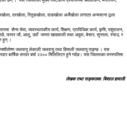
) आदि रहेका छन् । यस जिल्लाका मुख्य पर्यटकीय प्रयोजनमा अवलोकन, मनोरंजन,
मराङखोला, दरखोला, रितुङखोला, दाङखोला अर्जेखोला लगाएत अन्यसाना ठूला
ा सैन्य सेवा, व्यवस्थापकीय कार्य, शिक्षण, प्राविधिक कार्य, कृषि, पशुपालन,
कोदो, फापर जौ, आलु, उवाँ जस्ता खाद्यवाली तथा अदुवा, बेसार, सुन्तला, स्याउ, र
ु हुन् ।
 समशीतोष्ण जलवायु लेकाली जलवायु तथा हिमाली जलवायु पाइन्छ । यस
ो सरदार बार्षिक सरदर बर्षा २२०० मिलिलिटर हुने गर्दछ। यस जिल्लाका वनस्पतिमा
लेखक तथा सङ्कलक: बिशाल ज्ञवाली