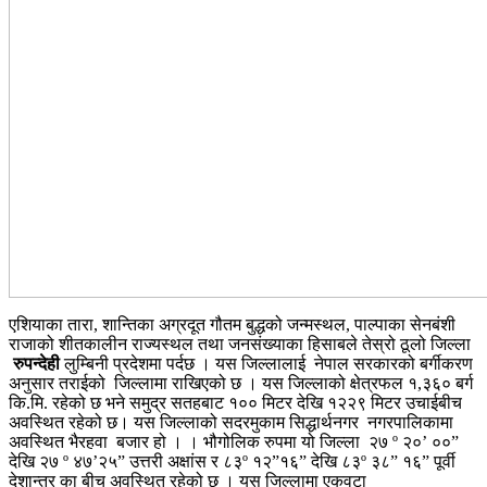
एशियाका तारा, शान्तिका अग्रदूत गौतम बुद्धको जन्मस्थल, पाल्पाका सेनबंशी
राजाको शीतकालीन राज्यस्थल तथा जनसंख्याका हिसाबले तेस्रो ठूलो जिल्ला
रुपन्देही
लुम्बिनी प्रदेशमा पर्दछ । यस जिल्लालाई नेपाल सरकारको बर्गीकरण
अनुसार तराईको जिल्लामा राखिएको छ । यस जिल्लाको क्षेत्रफल १,३६० बर्ग
कि.मि. रहेको छ भने समुद्र सतहबाट १०० मिटर देखि १२२९ मिटर उचाईबीच
अवस्थित रहेको छ। यस जिल्लाको सदरमुकाम सिद्धार्थनगर नगरपालिकामा
अवस्थित भैरहवा बजार हो । । भौगोलिक रुपमा यो जिल्ला २७ º २०’ ००”
देखि २७ º ४७’२५” उत्तरी अक्षांस र ८३º १२”१६” देखि ८३º ३८” १६” पूर्वी
देशान्तर का बीच अवस्थित रहेको छ । यस जिल्लामा एकवटा