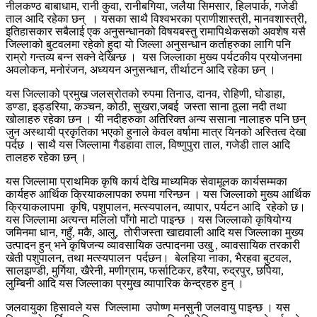
नीलकण्ठ बाबाधाम, रानी कुवा, रानीबगिया, जलैया सिमसार, हिलपार्क, गजेडी
ताल आदि रहेका छन् । यसका साथै विश्वभरका प्राणीशास्त्री, मानवशास्त्री,
इतिहासकार सबैलाई एक अनुसन्धानको विषयबस्तु रामापिथेकसको अवशेष यसै
जिल्लाको बुटवलमा रहेको हुदा यो जिल्ला अनुसन्धान कर्ताहरुका लागि पनि
राम्रो गन्तव्य बन्न सक्ने देखिन्छ । यस जिल्लाका मुख्य पर्यटकीय प्रयोजनमा
अवलोकन, मनोरंजन, अध्ययन अनुसन्धान, तीर्थाटन आदि रहेका छन् ।
यस जिल्लाको प्रमुख जलस्रोतको रुपमा तिनाउ, दानव, रोहिणी, घोडाहा,
डण्डा, इड्डरिया, कञ्चन, कोठी, सुखरा,जबई जस्ता साना ठूला नदी तथा
खोलाहरु रहेका छन । यी नदीहरुका अतिरिक्त अन्य ससाना नालाहरु पनि छन्
जुन अस्थायी प्रकृतिका भएको हुनाले केवल वर्षामा मात्र यिनको अस्तित्व देखा
पर्दछ । साथै यस जिल्लामा गैडहावा ताल, विष्णुपुरा ताल, गजेडी ताल आदि
तालहरु रहेका छन् ।
यस जिल्लामा प्राथमिक कृषि कार्य देखि माध्यमिक सेवामूलक कार्यसम्मका
कार्यहरु आर्थिक क्रियाकलापका रुपमा गरिन्छन । यस जिल्लाको मुख्य आर्थिक
क्रियाकलापमा कृषि, पशुपालन, मत्स्यपालन, व्यापार, पर्यटन आदि रहेको छ।
यस जिल्लामा अत्यन्त मलिलो पाँगो माटो पाइन्छ । यस जिल्लाको कृषियोग्य
जमिनमा धान, गहुँ, मकै, आलु, तोरीजस्ता खाद्यवाली आदि यस जिल्लाका मुख्य
उत्पादन हुन् भने कृषिजन्य व्यावसायिक उत्पादनमा उखु , व्यावसायिक तरकारी
खेती पशुपालन, तथा मत्स्यपालन पर्दछन। बेलहिया नाका, भैरहवा बुटवल,
सालझण्डी, मुर्गिया, खैरेनी, मणीग्राम, फर्साटिकर, हरैया, रुद्रपुर, छपिया,
लुम्बिनी आदि यस जिल्लाका प्रमुख व्यापारिक केन्द्रहरु हुन् ।
जलवायुका हिसावले यस जिल्लामा उपोष्ण मनसुनी जलवायु पाइन्छ । यस