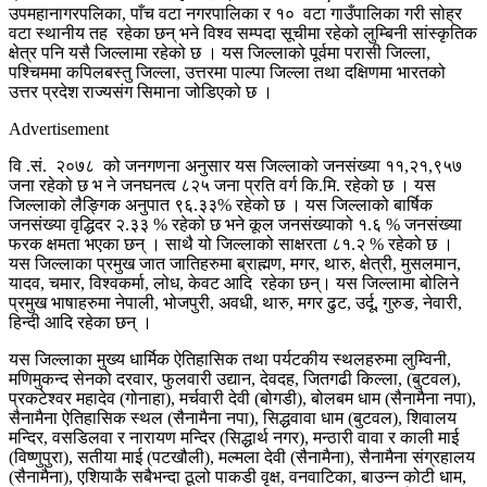
उपमहानागरपलिका, पाँच वटा नगरपालिका र १० वटा गाउँपालिका गरी सोह्र
वटा स्थानीय तह रहेका छन् भने विश्व सम्पदा सूचीमा रहेको लुम्बिनी सांस्कृतिक
क्षेत्र पनि यसै जिल्लामा रहेको छ । यस जिल्लाको पूर्वमा परासी जिल्ला,
पश्चिममा कपिलबस्तु जिल्ला, उत्तरमा पाल्पा जिल्ला तथा दक्षिणमा भारतको
उत्तर प्रदेश राज्यसंग सिमाना जोडिएको छ ।
Advertisement
वि .सं. २०७८ को जनगणना अनुसार यस जिल्लाको जनसंख्या ११,२१,९५७
जना रहेको छ भ ने जनघनत्व ८२५ जना प्रति वर्ग कि.मि. रहेको छ । यस
जिल्लाको लैङ्गिक अनुपात ९६.३३% रहेको छ । यस जिल्लाको बार्षिक
जनसंख्या वृद्धिदर २.३३ % रहेको छ भने कूल जनसंख्याको १.६ % जनसंख्या
फरक क्षमता भएका छन् । साथै यो जिल्लाको साक्षरता ८१.२ % रहेको छ ।
यस जिल्लाका प्रमुख जात जातिहरुमा ब्राह्मण, मगर, थारु, क्षेत्री, मुसलमान,
यादव, चमार, विश्वकर्मा, लोध, केवट आदि रहेका छन्। यस जिल्लामा बोलिने
प्रमुख भाषाहरुमा नेपाली, भोजपुरी, अवधी, थारु, मगर ढुट, उर्दू, गुरुङ, नेवारी,
हिन्दी आदि रहेका छन् ।
यस जिल्लाका मुख्य धार्मिक ऐतिहासिक तथा पर्यटकीय स्थलहरुमा लुम्विनी,
मणिमुकन्द सेनको दरवार, फुलवारी उद्यान, देवदह, जितगढी किल्ला, (बुटवल),
प्रकटेश्वर महादेव (गोनाहा), मर्चवारी देवी (बोगडी), बोलबम धाम (सैनामैना नपा),
सैनामैना ऐतिहासिक स्थल (सैनामैना नपा), सिद्धवावा धाम (बुटवल), शिवालय
मन्दिर, वसडिलवा र नारायण मन्दिर (सिद्धार्थ नगर), मन्ठारी वावा र काली माई
(विष्णुपुरा), सतीया माई (पटखौली), मल्मला देवी (सैनामैना), सैनामैना संग्रहालय
(सैनामैना), एशियाकै सबैभन्दा ठूलो पाकडी वृक्ष, वनवाटिका, बाउन्न कोटी धाम,