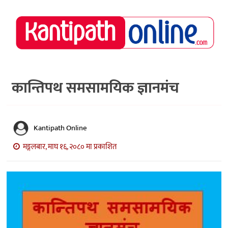
राष्ट्रिय
समाचार
मध्य
नेपाल
कान्तिपथ समसामयिक ज्ञानमंच
अर्थ/
पर्यटन
Kantipath Online
मनोरञ्जन
मङ्गलबार, माघ १६, २०८० मा प्रकाशित
स्वास्थ्य
खेलकुद
अन्तर्वार्ता/
विचार