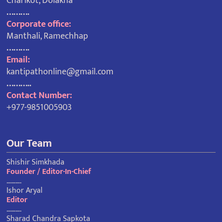
Charikot, Dolakha
……….
Corporate office:
Manthali, Ramechhap
……….
Email:
kantipathonline@gmail.com
………..
Contact Number:
+977-9851005903
Our Team
Shishir Simkhada
Founder / Editor-In-Chief
……….
Ishor Aryal
Editor
……….
Sharad Chandra Sapkota