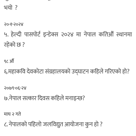
भयो ?
२०-१-२०२४
५. हेल्दी पासपोर्ट इन्डेक्स २०२४ मा नेपाल कतिऔं स्थानमा
रहेको छ ?
९८ औँ
६.महाकवि देवकोटा संग्रहालयको उद्घाटन कहिले गरिएको हो?
२०७९-०६-२४
७.नेपाल सत्कार दिवस कहिले मनाइन्छ?
माघ २ गते
८. नेपालको पहिलो जलविद्युत आयोजना कुन हो ?