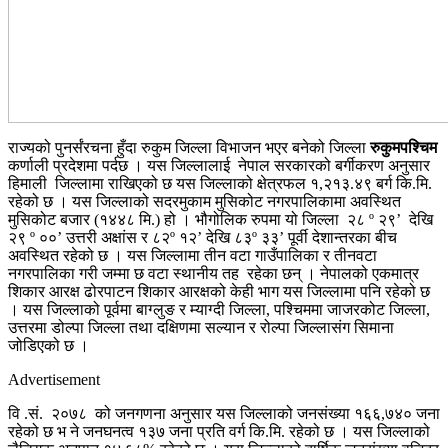
राज्यको पुनर्संरचना हुँदा रुकुम जिल्ला विभाजन भएर बनेको जिल्ला
रुकुमपश्चिम
कर्णाली प्रदेशमा पर्दछ । यस जिल्लालाई नेपाल सरकारको बर्गीकरण अनुसार
हिमाली जिल्लामा राखिएको छ यस जिल्लाको क्षेत्रफल १,२१३.४९ बर्ग कि.मि.
रहेको छ । यस जिल्लाको सदरमुकाम मुसिकोट नगरपालिकामा अवस्थित
मुसिकोट बजार (१४४८ मि.) हो । भौगोलिक रुपमा यो जिल्ला २८ º २९’ देखि
२९ º ००’ उत्तरी अक्षांस र ८२º १२’ देखि ८३º ३३’ पूर्वी देशान्तरका बीच
अवस्थित रहेको छ । यस जिल्लामा तीन वटा गाउँपालिका र तीनवटा
नगरपालिका गरी जम्मा छ वटा स्थानीय तह रहेका छन् । नेपालको एकमात्र
शिकार आरक्ष ढोरपाटन शिकार आरक्षको केही भाग यस जिल्लामा पनि रहेको छ
। यस जिल्लाको पूर्वमा बाग्लुङ र म्याग्दी जिल्ला, पश्चिममा जाजरकोट जिल्ला,
उत्तरमा डोल्पा जिल्ला तथा दक्षिणमा सल्यान र रोल्पा जिल्लासंग सिमाना
जोडिएको छ ।
Advertisement
वि .सं. २०७८ को जनगणना अनुसार यस जिल्लाको जनसंख्या १६६,७४० जना
रहेको छ भ ने जनघनत्व १३७ जना प्रति वर्ग कि.मि. रहेको छ । यस जिल्लाको