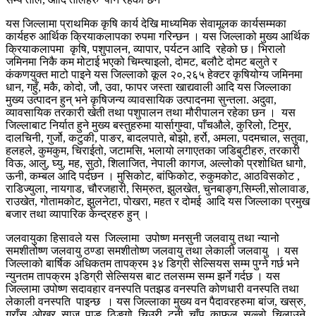
यस जिल्लामा प्राथमिक कृषि कार्य देखि माध्यमिक सेवामूलक कार्यसम्मका
कार्यहरु आर्थिक क्रियाकलापका रुपमा गरिन्छन । यस जिल्लाको मुख्य आर्थिक
क्रियाकलापमा कृषि, पशुपालन, व्यापार, पर्यटन आदि रहेको छ। भिरालो
जमिनमा निकै कम मोटाई भएको चिम्त्याइलो, दोमट, बलौटे दोमट बलुते र
कंकणयुक्त माटो पाइने यस जिल्लाको कूल २०,२६५ हेक्टर कृषियोग्य जमिनमा
धान, गहुँ, मकै, कोदो, जौ, उवा, फापर जस्ता खाद्यवाली आदि यस जिल्लाका
मुख्य उत्पादन हुन् भने कृषिजन्य व्यावसायिक उत्पादनमा सुन्तला. अदुवा,
व्यावसायिक तरकारी खेती तथा पशुपालन तथा मौरीपालन रहेका छन । यस
जिल्लाबाट निर्यात हुने मुख्य बस्तुहरुमा यार्सागुम्वा, पाँचऔले, कुरिलो, टिमुर,
दालचिनी, गुर्जो, कटुकी, पाङर, बादलपाते, बोझो, हर्रो, अमला, पदमचाल, सतुवा,
हलहले, कुमकुम, चिराईतो, जटामसि, भलायो लगाएतका जडिबुटीहरु, तरकारी
विऊ, आलु, घ्यु, मह, सुठो, शिलाजित, नेपाली कागज, अल्लोको प्रशोधित धागो,
ऊनी, कम्बल आदि पर्दछन । मुसिकोट, बांफिकोट, रुकुमकोट, आठविसकोट ,
राडिज्युला, नायगाड, चौरजहारी, सिम्रुत, झुलखेत, चुनबाङ्ग,सिम्ली,सोलावाङ,
राउखेत, गोतामकोट, झुलनेटा, पोखरा, महत र दोमई आदि यस जिल्लाका प्रमुख
बजार तथा व्यापारिक केन्द्रहरु हुन् ।
जलवायुका हिसावले यस जिल्लामा उपोष्ण मनसुनी जलवायु तथा न्यानो
समशीतोष्ण जलवायु ठण्डा समशीतोष्ण जलवायु तथा लेकाली जलवायु । यस
जिल्लाको बार्षिक अधिकतम तापक्रम ३४ डिग्री सेल्सियस सम्म पुग्ने गर्छ भने
न्युनतम तापक्रम ३डिग्री सेल्सियस बाट तलसम्म सम्म झर्ने गर्दछ । यस
जिल्लामा उपोष्ण सदावहार वनस्पति पतझड वनस्पति कोणधारी वनस्पति तथा
लेकाली वनस्पति पाइन्छ । यस जिल्लाका मुख्य वन पैदावरहरुमा बांज, खस्रु,
गुराँस, ओखर, साज, पाङ, ठिङ्गो, चिउरी, टुनी, चाँप, काफल, सल्लो, चिलाउने,