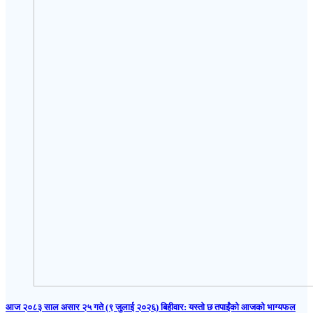
आज २०८३ साल असार २५ गते (९ जुलाई २०२६) बिहीवार: यस्तो छ तपाईंको आजको भाग्यफल