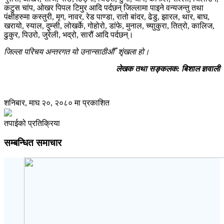
कटुस चांप, ओखर पिपल टिमुर आदि पर्दछन् जिल्लामा पाइने वन्यजन्तु तथा
पंक्षीहरुमा कस्तुरी, मृग, नावर, रेड पाण्डा, रातो बांदर, ढेडु, झारल, थार, बाघ,
खरायो, स्याल, दुम्सी, लोखर्के, गोहोरो, डांफे, मुनाल, च्याुकुरा, तित्रो, कालिज,
ढुकुर, पिउरो, जुरेली, भद्रो, सारौं आदि पर्दछन्।
जिल्ला परिचय अन्तरगत यो
उनान्साठीऔँ
शृंखला हो।
लेखक तथा सङ्कलक: बिशाल ज्ञवाली
शनिबार, माघ २०, २०८० मा प्रकाशित
तपाईको प्रतिक्रिया
सम्बन्धित समाचार