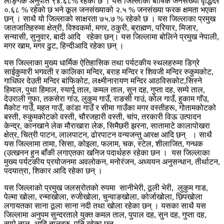
लैङ्गिक अनुपात ९४.६८% रहेको छ । यस जिल्लाको बार्षिक जनसंख्या वृद्धिदर
०.६८ % रहेको छ भने कूल जनसंख्याको २.५ % जनसंख्या फरक क्षमता भएका
छन् । साथै यो जिल्लाको साक्षरता ७५.७ % रहेको छ । यस जिल्लाका प्रमुख
जातजातिहरुमा क्षेत्री, विश्वकर्मा, मगर, ठकुरी, ब्राह्मण, परियार, मिजार,
सन्यासी, सुनुवार, बादी आदि रहेका छन्। यस जिल्लामा बोलिने प्रमुख नेपाली,
मगर खाम, मगर ढुट, हिन्दीआदि रहेका छन् ।
यस जिल्लाका मुख्य धार्मिक ऐतिहासिक तथा पर्यटकीय स्थलहरुमा डिग्रे
साईकुमारी भगवती र कालिका मन्दिर, बराह मन्दिर र शिवजी मन्दिर रुकुमकोट,
गाधिघर देउती मन्दिर बांफिकोट, लक्ष्मीनारायण मन्दिर आठविसकोट,सिस्ने
हिमाल, पुथा हिमाल, स्यार्पू ताल, कमल ताल, सुन दह, गुप्ता दह, सम्पे ताल,
देउराली गुफा, तकसेरा गांउ, लुकुम गाउँ, राङसी गाउं, कोल गाउँ, हुकाम गाँउ,
मैकोट गाउँ, महत गाउँ, कांडा गाउँ र सीमा गाउँका मगर वस्तीहरू, गोतामकोटको
बस्ती, रुकुमकोटको वस्ती, चौरजहारी वस्ती, चांप, तरकारी विऊ उत्पादन
केन्द्र, कानखाने लेक मौराखारा लेक, सिमैछरी झरना, सातामाटे कालापोखरा
क्षेत्र, चित्री पाटन, लालपाटन, ढोरपाटन वन्यजन्तु आरक्ष आदि छन् । साथै
यस जिल्लामा तामा, सिसा, कोइला, फलाम, चक, स्टेल, शीलाजित, गन्धक
(उत्खनन हुन बाँकी लगाएतका खनिज पदार्थहरु रहेका छन । यस जिल्लाका
मुख्य पर्यटकीय प्रयोजनमा अवलोकन, मनोरंजन, अध्ययन अनुसन्धान, तीर्थाटन,
पदयात्रा, शिकार आदि रहेका छन् ।
यस जिल्लाको प्रमुख जलस्रोतको रुपमा सानीभेरी, ठूली भेरी, लुकुम गाड,
पेल्मा खोला, रन्माखोला, रुजीखोला, चुन्वाङखोला, कोर्जाखोला, छिपखोला
लगायतका साना ठूला साना नदी तथा खोला रहेका छन् । यसका साथै यस
जिल्लामा अनुपम सुन्दरताले युक्त कमल ताल, पुपाल दह, सुन दह, गुप्ता दह,
सम्पे ताल, आदि तालहरु पनि रहेका छन