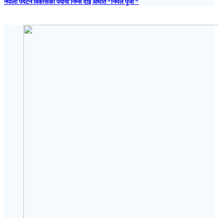
नेपाली पर्यटन विकासका पर्यायी निम्स दाइ अर्थात “निर्मल पुर्जा “