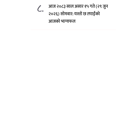
८.
आज २०८३ साल असार १५ गते (२९ जुन
२०२६) साेमवार: यस्तो छ तपाईंको
आजको भाग्यफल