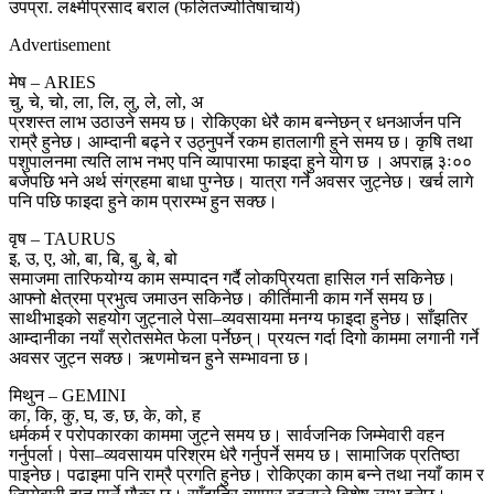
उपप्रा. लक्ष्मीप्रसाद बराल (फलितज्योतिषाचार्य)
Advertisement
मेष – ARIES
चु, चे, चो, ला, लि, लु, ले, लो, अ
प्रशस्त लाभ उठाउने समय छ। रोकिएका धेरै काम बन्नेछन् र धनआर्जन पनि
राम्रै हुनेछ। आम्दानी बढ्ने र उठ्नुपर्ने रकम हातलागी हुने समय छ। कृषि तथा
पशुपालनमा त्यति लाभ नभए पनि व्यापारमा फाइदा हुने योग छ । अपराह्न ३ः००
बजेपछि भने अर्थ संग्रहमा बाधा पुग्नेछ। यात्रा गर्ने अवसर जुट्नेछ। खर्च लागे
पनि पछि फाइदा हुने काम प्रारम्भ हुन सक्छ।
वृष – TAURUS
इ, उ, ए, ओ, बा, बि, बु, बे, बो
समाजमा तारिफयोग्य काम सम्पादन गर्दै लोकप्रियता हासिल गर्न सकिनेछ।
आफ्नो क्षेत्रमा प्रभुत्व जमाउन सकिनेछ। कीर्तिमानी काम गर्ने समय छ।
साथीभाइको सहयोग जुट्नाले पेसा–व्यवसायमा मनग्य फाइदा हुनेछ। साँझतिर
आम्दानीका नयाँ स्रोतसमेत फेला पर्नेछन्। प्रयत्न गर्दा दिगो काममा लगानी गर्ने
अवसर जुट्न सक्छ। ऋणमोचन हुने सम्भावना छ।
मिथुन – GEMINI
का, कि, कु, घ, ङ, छ, के, को, ह
धर्मकर्म र परोपकारका काममा जुट्ने समय छ। सार्वजनिक जिम्मेवारी वहन
गर्नुपर्ला। पेसा–व्यवसायम परिश्रम धेरै गर्नुपर्ने समय छ। सामाजिक प्रतिष्ठा
पाइनेछ। पढाइमा पनि राम्रै प्रगति हुनेछ। रोकिएका काम बन्ने तथा नयाँ काम र