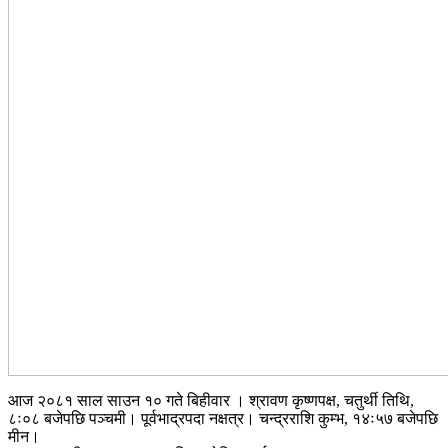
आज २०८१ साल साउन १० गते बिहीवार । श्रावण कृष्णपक्ष, चतुर्थी तिथि,
८ः०८ बजेपछि पञ्चमी। पूर्वभाद्रपदा नक्षत्र। चन्द्रराशि कुम्भ, १४ः५७ बजेपछि
मीन।