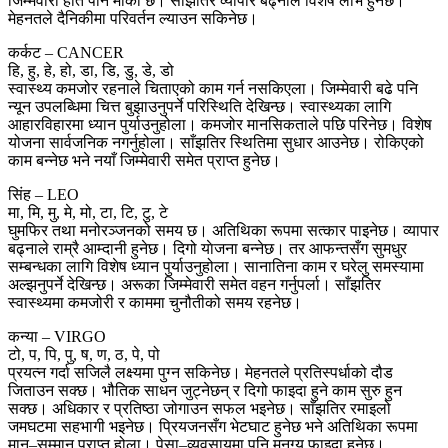
जिम्मेवारी हात पार्ने मौका छ। साँझतिर व्यापार बढ्नाले विशेष लाभ हुनेछ।
मेहनतले दैनिकीमा परिवर्तन ल्याउन सकिनेछ।
कर्कट – CANCER
हि, हु, हे, हो, डा, डि, डु, डे, डो
स्वास्थ्य कमजोर रहनाले चिताएको काम गर्न नसकिएला। जिम्मेवारी बढे पनि
न्यून उपलब्धिमा चित्त बुझाउनुपर्ने परिस्थिति देखिन्छ। स्वास्थ्यका लागि
आहारविहारमा ध्यान पुर्याउनुहोला। कमजोर मानसिकताले पछि परिनेछ। विशेष
योजना सार्वजनिक नगर्नुहोला। साँझतिर स्थितिमा सुधार आउनेछ। रोकिएको
काम बन्नेछ भने नयाँ जिम्मेवारी समेत प्राप्त हुनेछ।
सिंह – LEO
मा, मि, मु, मे, मो, टा, टि, टु, टे
घुमफिर तथा मनोरञ्जनको समय छ। अतिथिका रूपमा सत्कार पाइनेछ। व्यापार
बढ्नाले राम्रै आम्दानी हुनेछ। दिगो याेजना बन्नेछ। तर आफन्तसँग सुमधुर
सम्बन्धका लागि विशेष ध्यान पुर्याउनुहोला। सानातिना काम र घरेलु समस्यामा
अल्झनुपर्ने देखिन्छ। अरूका जिम्मेवारी समेत वहन गर्नुपर्ला। साँझतिर
स्वास्थ्यमा कमजोरी र काममा चुनौतीको समय रहनेछ।
कन्या – VIRGO
टो, प, पि, पु, ष, ण, ठ, पे, पो
प्रयत्न गर्दा सजिलै लक्ष्यमा पुग्न सकिनेछ। मेहनतले प्रतिस्पर्धाको दौड
जिताउन सक्छ। भौतिक साधन जुट्नेछन् र दिगो फाइदा हुने काम सुरु हुन
सक्छ। अधिकार र प्रतिष्ठा जोगाउन सफल भइनेछ। साँझतिर रमाइलो
जमघटमा सहभागी भइनेछ। प्रियजनसँग भेटघाट हुनेछ भने अतिथिका रूपमा
मान–सम्मान प्राप्त होला। पेसा–व्यवसायमा पनि मनग्य फाइदा हुनेछ।