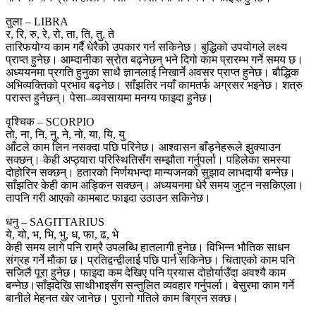
तुला – LIBRA
र, रि, रु, रे, रो, ता, ति, तु, ते
तारिफयोग्य काम गर्दै धेरैको उपकार गर्न सकिनेछ। बुद्धिको उपयोगले लक्ष्य
प्राप्त हुनेछ। आम्दानीका स्रोत बढ्नेछन् भने दिगो काम प्रारम्भ गर्ने समय छ।
अध्ययनमा प्रगति हुनुका साथै ज्ञानलाई निखार्ने अवसर प्राप्त हुनेछ। बौद्धिक
अभिव्यक्तिको प्रभाव बढ्नेछ। साँझतिर नयाँ कामतर्फ अग्रसर भइनेछ। शत्रु
परास्त हुनेछन्। पेसा–व्यवसायमा मनग्य फाइदा हुनेछ।
वृश्चिक – SCORPIO
तो, ना, नि, नु, ने, नो, या, यि, यु
आँटले काम लिन नसक्दा पछि परिनेछ। आश्वासन बाँड्नेहरूले झुक्याउन
सक्छन्। केही अप्ठ्यारा परिस्थितिसँग सम्झौता गर्नुपर्ला। पहिलेका समस्या
दोहोरिन सक्छन्। हतारको निर्णयभन्दा मान्यजनको सुझाव लाभदायी बन्नेछ।
साँझतिर केही काम अड्किन सक्छन्। अध्ययनमा धेरै समय जुट्न नसकिएला।
तापनि गरी आएको कामबाट फाइदा उठाउन सकिनेछ।
धनु – SAGITTARIUS
ये, यो, भ, भि, भु, ध, फा, ढ, भे
केही समय लागे पनि राम्रै उपलब्धि हातलागी हुनेछ। विभिन्न भौतिक साधन
संग्रह गर्ने मौका छ। प्रतिद्वन्द्वीलाई पछि पार्न सकिनेछ। चिताएको काम पनि
सजिलै पूरा हुनेछ। फाइदा कम देखिए पनि प्रयास दोहोर्याउँदा अवश्यै काम
बन्नेछ।साँझदेखि साथीभाइसँग सन्तुलित व्यवहार गर्नुपर्ला। बेसुरमा काम गर्ने
बानीले मेहनत खेर जानेछ। पुरानो गतिले काम बिग्रन सक्छ।