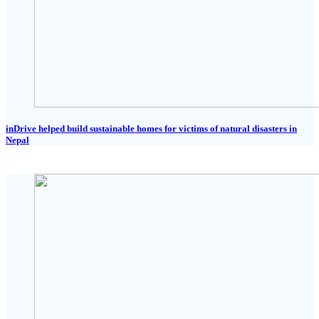
inDrive helped build sustainable homes for victims of natural disasters in
Nepal