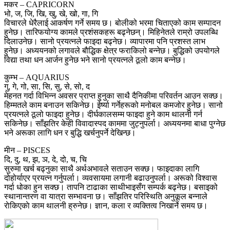
मकर – CAPRICORN
भो, ज, जि, खि, खु, खे, खो, गा, गि
विचारले धेरैलाई आकर्षण गर्ने समय छ। बोलीको भरमा चिताएको काम सम्पादन
हुनेछ। तारिफयोग्य कामले प्रशंसकहरू बढ्नेछन्। मिहिनेतले राम्रो उपलब्धि
दिलाउनेछ। सानो प्रयत्नले फाइदा बढ्नेछ। व्यापारमा पनि प्रशस्त लाभ
हुनेछ। अध्ययनको लगावले बौद्धिक क्षेत्र फराकिलो बन्नेछ। बुद्धिको उपयोगले
विद्या तथा धन आर्जन हुनेछ भने सानो प्रयत्नले ठूलो काम बन्नेछ।
कुम्भ – AQUARIUS
गु, गे, गो, सा, सि, सु, से, सो, द
मेहनत गर्दा विभिन्न अवसर प्राप्त हुनुका साथै दैनिकीमा परिवर्तन आउन सक्छ।
हिम्मतले काम बनाउन सकिनेछ। ईर्ष्या गर्नेहरूको मनोबल कमजोर हुनेछ। सानो
प्रयत्नले ठूलो फाइदा हुनेछ। दीर्घकालसम्म फाइदा हुने काम थालनी गर्न
सकिनेछ। साँझतिर केही विवादास्पद काममा जुट्नुपर्ला। अध्ययनमा बाधा पुग्नेछ
भने अरूका लागि धन र बुद्धि खर्चनुपर्ने देखिन्छ।
मीन – PISCES
दि, दु, थ, झ, ञ, दे, दो, च, चि
सुरुमा खर्च बढ्नुका साथै अर्थअभावले सताउन सक्छ। फाइदाका लागि
दोहोर्याएर प्रयत्न गर्नुपर्ला। व्यवसायमा लगानी बढाउनुपर्ला। अरूको विश्वास
गर्दा धोका हुन सक्छ। तापनि टाढाका साथीभाइसँग सम्पर्क बढ्नेछ। बसाइको
स्थानान्तरण वा यात्रा सम्भावना छ। साँझतिर परिस्थिति अनुकूल बन्नाले
राेकिएकाे काम थालनी ह्रुनेछ। ज्ञान, कला र व्यक्तित्व निखार्ने समय छ।