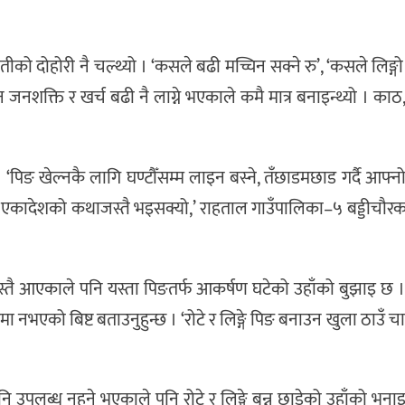
ुवतीको दोहोरी नै चल्थ्यो । ‘कसले बढी मच्चिन सक्ने रु’, ‘कसले लिङ्ग
 जनशक्ति र खर्च बढी नै लाग्ने भएकाले कमै मात्र बनाइन्थ्यो । काठ,
 ‘पिङ खेल्नकै लागि घण्टौँसम्म लाइन बस्ने, तँछाडमछाड गर्दै आफ्नो प
सबै एकादेशको कथाजस्तै भइसक्यो,’ राहताल गाउँपालिका–५ बड्डीचौ
शस्तै आएकाले पनि यस्ता पिङतर्फ आकर्षण घटेको उहाँको बुझाइ छ 
ा नभएको बिष्ट बताउनुहुन्छ । ‘रोटे र लिङ्गे पिङ बनाउन खुला ठाउँ चा
।
पलब्ध नहुने भएकाले पनि रोटे र लिङ्गे बन्न छाडेको उहाँको भना