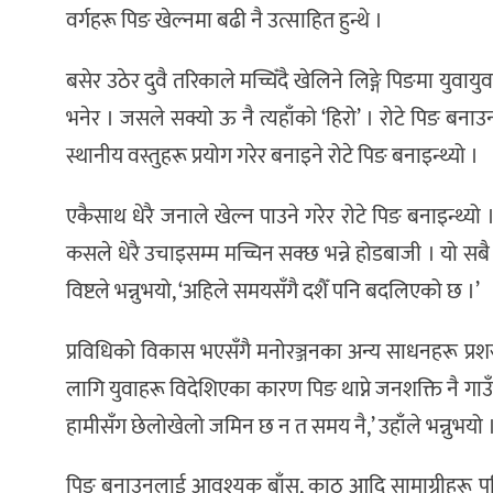
वर्गहरू पिङ खेल्नमा बढी नै उत्साहित हुन्थे ।
बसेर उठेर दुवै तरिकाले मच्चिँदै खेलिने लिङ्गे पिङमा युवाय
भनेर । जसले सक्यो ऊ नै त्यहाँको ‘हिरो’ । रोटे पिङ बनाउन
स्थानीय वस्तुहरू प्रयोग गरेर बनाइने रोटे पिङ बनाइन्थ्यो ।
एकैसाथ धेरै जनाले खेल्न पाउने गरेर रोटे पिङ बनाइन्थ्यो ।
कसले धेरै उचाइसम्म मच्चिन सक्छ भन्ने होडबाजी । यो 
विष्टले भन्नुभयो, ‘अहिले समयसँगै दशैँ पनि बदलिएको छ ।’
प्रविधिको विकास भएसँगै मनोरञ्जनका अन्य साधनहरू प्र
लागि युवाहरू विदेशिएका कारण पिङ थाप्ने जनशक्ति नै गाउँम
हामीसँग छेलोखेलो जमिन छ न त समय नै,’ उहाँले भन्नुभयो 
पिङ बनाउनलाई आवश्यक बाँस, काठ आदि सामाग्रीहरू पनि उ