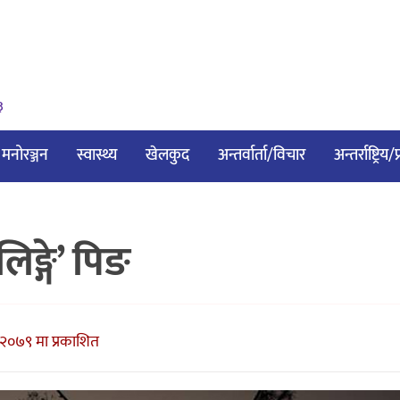
३
मनोरञ्जन
स्वास्थ्य
खेलकुद
अन्तर्वार्ता/विचार
अन्तर्राष्ट्रिय
िङ्गे’ पिङ
२०७९ मा प्रकाशित