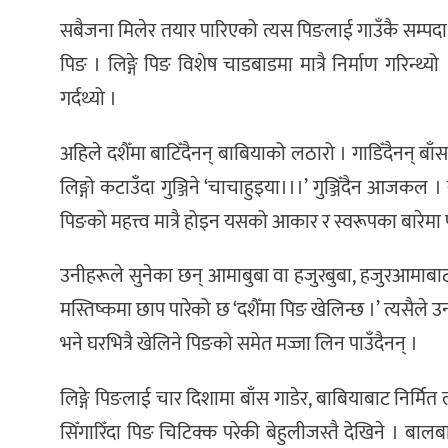
सबैजना मिलेर तयार पारिएको त्यस पिङलाई गाउँकै सम्पदा जत्
पिङ । लिङ्गे पिङ विशेष चाडबाडमा मात्रै निर्माण गरिन्थ्
गर्दथ्यो ।
अहिले दशैँमा बाटिँदैनन् बाबियाको लठारो । गाडिँदैनन् 
लिङ्गो कटाउँदा गुञ्जिने ‘चाचाहुइया।।।’ गुञ्जिँदैन आजकल
पिङको महत्त्व मात्रै होइन यसको आकार र स्वरूपका बारेमा 
उनीहरूले सुनेका छन् आमाबुबा वा हजुरबुबा, हजुरआमाबाट ‘ह
मस्तिष्कमा छाप पारेको छ ‘दशैँमा पिङ खेलिन्छ ।’ त्यसैले 
भने घरभित्रै खेलिने पिङको समेत मज्जा लिन पाउँदैनन् ।
लिङ्गे पिङलाई चार दिशामा बाँस गाडेर, बाबियाबाट निर्मित 
सिँगारिँदा पिङ चिटिक्क परेकी बेहुलीजस्तै देखिने । बा