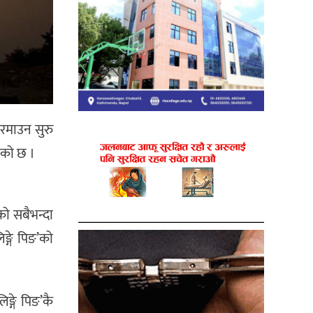
 रमाउन सुरु
केको छ ।
को सबैभन्दा
िङ्गे पिङ’को
ङ्गे पिङ’कै