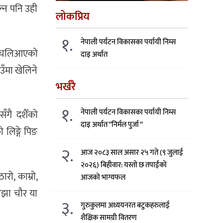
ल्न पनि उही
लोकप्रिय
१.
नेपाली पर्यटन विकासका पर्यायी निम्स
्ने चलिआएको
दाइ अर्थात
उँमा खेलिने
भर्खरै
१.
नेपाली पर्यटन विकासका पर्यायी निम्स
सँगै दशैँको
दाइ अर्थात “निर्मल पुर्जा “
 लिङ्गे पिङ
२.
आज २०८३ साल असार २५ गते (९ जुलाई
२०२६) बिहीवार: यस्तो छ तपाईंको
ो, काम्रो,
आजको भाग्यफल
साझा चौर या
३.
गुरुकुलमा अध्ययनरत बटुकहरुलाई
शैक्षिक सामग्री वितरण