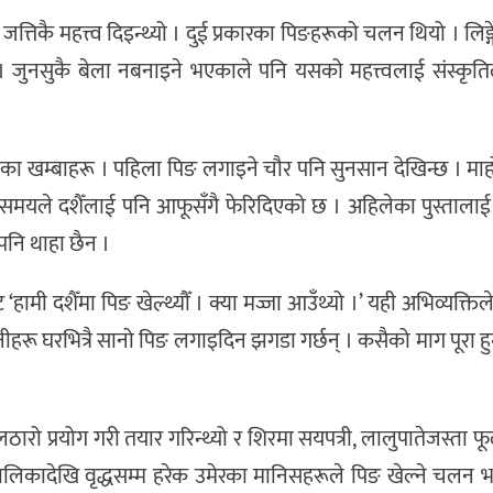
तिकै महत्त्व दिइन्थ्यो । दुई प्रकारका पिङहरूको चलन थियो । लिङ्गे
यो । जुनसुकै बेला नबनाइने भएकाले पनि यसको महत्त्वलाई संस्कृतिले
बाँसका खम्बाहरू । पहिला पिङ लगाइने चौर पनि सुनसान देखिन्छ । म
 । समयले दशैँलाई पनि आफूसँगै फेरिदिएको छ । अहिलेका पुस्तालाई रो
पनि थाहा छैन ।
ामी दशैँमा पिङ खेल्थ्यौँ । क्या मज्जा आउँथ्यो ।’ यही अभिव्यक्ति
उनीहरू घरभित्रै सानो पिङ लगाइदिन झगडा गर्छन् । कसैको माग पूरा हु
लठारो प्रयोग गरी तयार गरिन्थ्यो र शिरमा सयपत्री, लालुपातेजस्ता फ
लबालिकादेखि वृद्धसम्म हरेक उमेरका मानिसहरूले पिङ खेल्ने चलन 