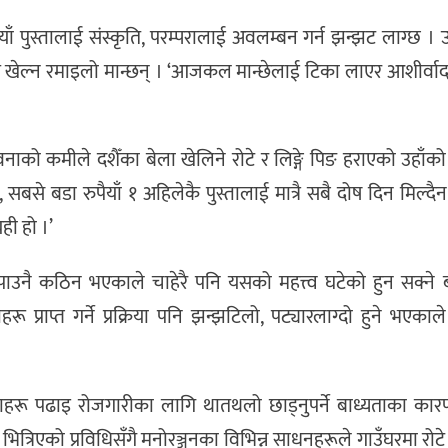
पुस्तालाई संस्कृति, परम्परालाई अवलम्बन गर्न झन्झट लाग्छ । 
म खेल्न रमाइलो मान्छन् । ‘आजकल मान्छेलाई टिका लाएर आशीर्वाद था
े भावनाको कमीले दशैँका बेला खेलिने रोटे र लिङ्गे पिङ हराएको उहाँ
या, सबसे बडा रुपैयाँ १ अहिलेकै पुस्तालाई मात्रै सबै दोष दिन मिल्द
यही हो ।’
नै कठिन भएकाले चाहेरै पनि यसको महत्त्व घटेको हुन सक्ने बत
 प्राप्त गर्ने प्रक्रिया पनि झन्झटिलो, पट्यारलाग्दो हुने भएकाल
ाहरू पढाइ रोजगारीका लागि थातथलो छाड्नुपर्ने बाध्यताका का
ित्रिएको प्रविधिसँगै मनोरञ्जनका विभिन्न साधनहरूले गाउँघरमा रोटे र