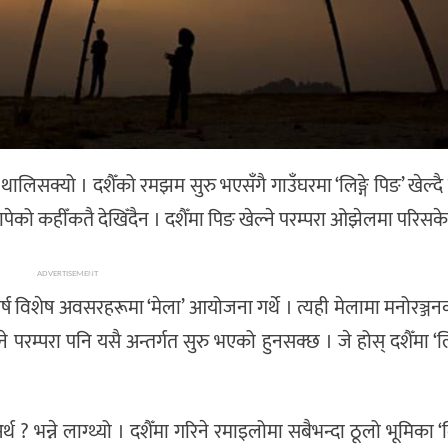
 थालिसक्यो । दशैँको रमझम सुरु भएसँगै गाउँघरमा ‘लिङ्गे पिङ’ खेल्दै
 थापेको कहीँकतै देखिँदैन । दशैँमा पिङ खेल्ने परम्परा ओझेलमा परिस
ADVERTISEMENT
्ष विशेष अवसरहरूमा ‘मेला’ आयोजना गर्थे । त्यही मेलामा मनोरञ्जन
खेल्ने परम्परा पनि यसै अन्तर्गत सुरु भएको हुनसक्छ । जे होस् दशैँमा ‘ल
? भन्ने लाग्थ्यो । दशैँमा गरिने रमाइलोमा सबैभन्दा ठूलो भूमिका ‘लि