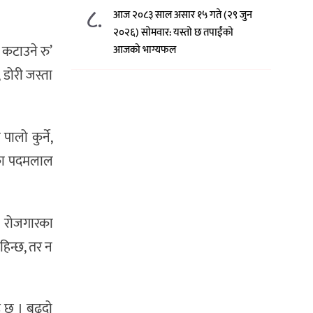
८.
आज २०८३ साल असार १५ गते (२९ जुन
२०२६) साेमवार: यस्तो छ तपाईंको
ो कटाउने रु’
आजको भाग्यफल
 डोरी जस्ता
ालो कुर्ने,
रका पदमलाल
। रोजगारका
हिन्छ, तर न
इ छ । बढ्दो