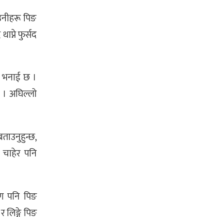
उनीहरू पिङ
प्ने फुर्सद
को भनाई छ ।
ैन । अघिल्लो
ाउनुहुन्छ,
े चाहेर पनि
रण पनि पिङ
 लिङ्गे पिङ