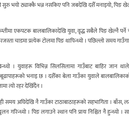
 कसरी सुरु भयो ठ्याक्कै भन्न नसकिए पनि जबदेखि दशैँ मनाइयो, पिङ खे
्ष कम्तीमा एकपटक बालबालिकादेखि युवा, वृद्ध सबैले पिङ खेल्नै पर
जस्ता चाडमा प्रत्येक टोलमा पिङ थापिन्थ्यो । पछिल्लो समय गाउँगा
खिन्थ्यो । युवाहरू विभिन्न सिलसिलामा गाउँबाट बाहिर जान थाले
को बूढापाहरूको भनाइ छ । दशैँका बेला गाउँका युवाले बालबालिकाको
ामा त्यो रहर देखिँदैन ।
ी समय अघिदेखि नै गाउँका टाठाबाठाहरूको सहभागिता । बाँस, लठार
न गरिन्थ्यो । पिङ लगाउने स्थान पनि प्रायः निश्चित नै हुन्थ्यो । 