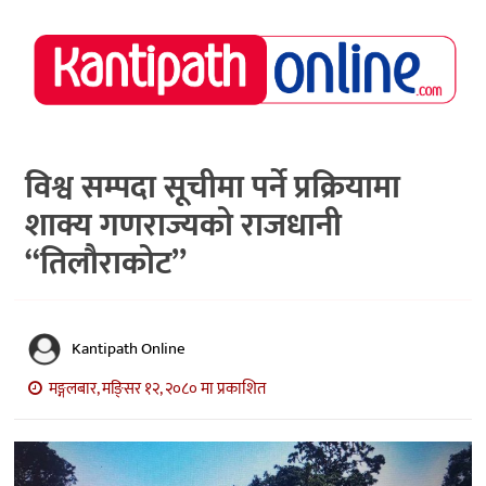
राष्ट्रिय
समाचार
मध्य
नेपाल
विश्व सम्पदा सूचीमा पर्ने प्रक्रियामा
शाक्य गणराज्यको राजधानी
अर्थ/
पर्यटन
“तिलौराकोट”
मनोरञ्जन
स्वास्थ्य
Kantipath Online
खेलकुद
मङ्गलबार, मङि्सर १२, २०८० मा प्रकाशित
अन्तर्वार्ता/
विचार