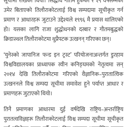
सूचीमा राखेको थियो। सिद्धार्थ गौतम हुर्केको र २९ वर्षसम्मको
उमेर बिताएको तिलौराकोटलाई विश्व सम्पदामा सूचीकृत गर्न
प्रमाण र आधारहरू जुटाउने उद्देश्यले १९९६ मै प्रयास थालिएको
हो। यसका लागि राजा शुद्धोधनको दरबार र गौतमबुद्धको
क्रिडास्थल तिलौराकोटमा थुप्रैपटक उत्खनन् गरिएका छन्।
‘युनेस्को जापानिज फन्ड इन ट्रस्ट’ परियोजनाअन्तर्गत डुरहाम
विश्वविद्यालयका प्राध्यापक रवीन कनिङ्घमको नेतृत्वमा सन्
२०१४ देखि तिलौराकोटमा गरिएको वैज्ञानिक–पुरातात्विक
उत्खननले विश्व सम्पदा सूचीमा समावेश हुने पर्याप्त आधार र
प्रमाणहरू जुटाएको थियो।
तिनै प्रमाणका आधारमा दुई वर्षदेखि राष्ट्रिय–अन्तर्राष्ट्रिय
पुरातत्वविज्ञहरू तिलौराकोटलाई विश्व सम्पदा सूचीमा सूचीकृत