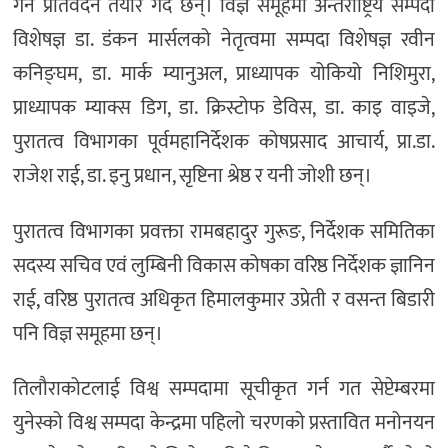
गर्न प्रतिवेदन तयार गर्दै छन्। विज्ञ समूहमा अन्तर्राष्ट्रिय सम्पदा
विशेषज्ञ डा. डंकन मार्सलको नेतृत्वमा सम्पदा विशेषज्ञ रवीन
कनिङ्घम, डा. मार्क म्यानुअल, प्राध्यापक योकियो निशिमुरा,
प्राध्यापक म्याक्स डिग, डा. क्रिस्टोफ डेविस, डा. काइ वाइजे,
पुरातत्व विभागका पूर्वमहानिर्देशक कोषप्रसाद आचार्य, प्रा.डा.
राजेश राई, डा. इनु प्रधान, सृष्टिना श्रेष्ठ र यनी जोशी छन्।
पुरातत्व विभागका प्रवक्ता रामबहादुर गुरूङ, निर्देशक समितिका
सदस्य सचिव एवं लुम्बिनी विकास कोषका वरिष्ठ निर्देशक ज्ञानिन
राई, वरिष्ठ पुरातत्व अधिकृत हिमालकुमार उप्रेती र वसन्त बिडारी
पनि विज्ञ समूहमा छन्।
तिलौराकोटलाई विश्व सम्पदामा सूचीकृत गर्न गत सेप्टेम्बरमा
युनेस्को विश्व सम्पदा केन्द्रमा पहिलो चरणको प्रस्तावित मनोनयन