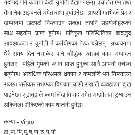
गर्दागर्दै पनि काममा केही चुनौती देखापर्नेछन्। प्रचलित ऐन तथा
वैधानिक अड्चनले समेत बाधा पुर्याउनेछ। आपसी मतभेदले प्रेम र
दाम्पत्यमा खटपटी निम्त्याउन सक्छ। तापनि सहयोगीहरूकाे
साथ–सहयाेग प्राप्त हुनेछ। प्रतिकूल परिस्थितिका बाबजुद
आवश्यकता र चुनौती नै कर्मयोगका प्रेरक बन्नेछन्। अध्ययनमा
धेरै समय दिन नसकिए पनि बौद्धिक स्तरका काम सम्पादन
हुनेछन्। पहिले गुमेको स्थान प्राप्त हुनुका साथै आफ्नो वर्चस्व
बढ्नेछ। अत्यधिक परिश्रमले थकान र कमजोरी भने निम्त्याउन
सक्छ। सरोकार नभएका विषयमा चासो राख्नाले व्यवहारमा दुःख
पाइनेछ। सुझबुझले काम लिँदा विवाद समेत सम्झौतामा टुंग्याउन
सकिनेछ। रोकिएको काम थालनी हुनेछ।
कन्या – Virgo
टो, पा, पि, पु, ष, ण, ठ, पे, पो