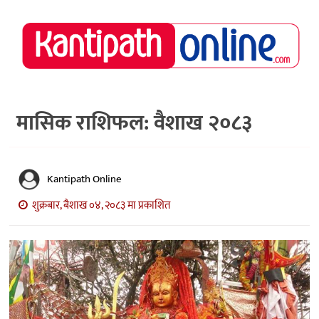
राष्ट्रिय
समाचार
मध्य
नेपाल
मासिक राशिफल: वैशाख २०८३
अर्थ/
पर्यटन
Kantipath Online
मनोरञ्जन
शुक्रबार, बैशाख ०४, २०८३ मा प्रकाशित
स्वास्थ्य
खेलकुद
अन्तर्वार्ता/
विचार