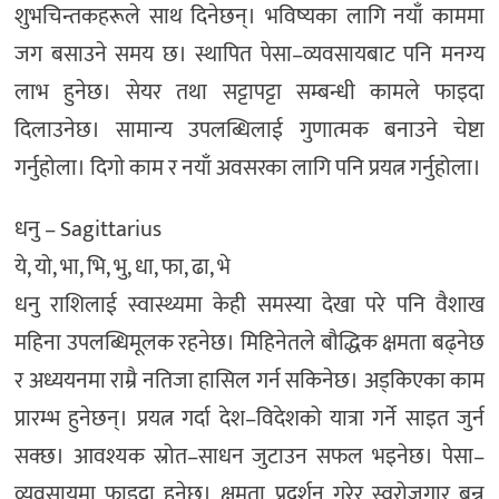
शुभचिन्तकहरूले साथ दिनेछन्। भविष्यका लागि नयाँ काममा
जग बसाउने समय छ। स्थापित पेसा–व्यवसायबाट पनि मनग्य
लाभ हुनेछ। सेयर तथा सट्टापट्टा सम्बन्धी कामले फाइदा
दिलाउनेछ। सामान्य उपलब्धिलाई गुणात्मक बनाउने चेष्टा
गर्नुहोला। दिगाे काम र नयाँ अवसरका लागि पनि प्रयत्न गर्नुहोला।
धनु – Sagittarius
ये, यो, भा, भि, भु, धा, फा, ढा, भे
धनु राशिलाई स्वास्थ्यमा केही समस्या देखा परे पनि वैशाख
महिना उपलब्धिमूलक रहनेछ। मिहिनेतले बौद्धिक क्षमता बढ्नेछ
र अध्ययनमा राम्रै नतिजा हासिल गर्न सकिनेछ। अड्किएका काम
प्रारम्भ हुनेछन्। प्रयत्न गर्दा देश–विदेशको यात्रा गर्ने साइत जुर्न
सक्छ। आवश्यक स्रोत–साधन जुटाउन सफल भइनेछ। पेसा–
व्यवसायमा फाइदा हुनेछ। क्षमता प्रदर्शन गरेर स्वरोजगार बन्न