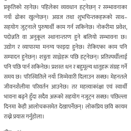
प्रकृतिकाे रहनेछ। पहिलेका व्यवधान हट्नेछन् र सम्भावनाका
नयाँ ढोका खुल्नेछन्। अग्रज तथा शुभचिन्तकहरूकाे साथ–
सहयाेग जुट्नाले पुरुषार्थी काम गर्न सकिनेछ। नोकरीमा प्रवेश,
पदोन्नति वा अनुकूल स्थानान्तरण हुने बलियो सम्भावना छ।
उद्योग र व्यापारमा मनग्य फाइदा हुनेछ। रोकिएका काम पनि
सम्पादन हुनेछन्। शत्रुता साध्नेहरू पछि हट्नेछन्। प्रतिस्पर्धीलाई
पनि पछि पार्न सकिनेछ। प्रशस्त धन र बहुमूल्य धातुहरू संग्रह गर्ने
समय छ। परिस्थितिले नयाँ जिम्मेवारी दिलाउन सक्छ। मेहनतले
जीवनशैलीमा परिवर्तन आउनेछ। तर महत्त्वाकांक्षा एवं स्वार्थी
भावना बढ्ने हुँदा सदैव अरूकाे सहयाेग नजुट्न सक्छ। पछिल्ला
दिनमा केही आलाेचकसमेत देखापर्नेछन्। लाेकप्रिय छवि कायम
राख्ने प्रयास गर्नुहाेला।