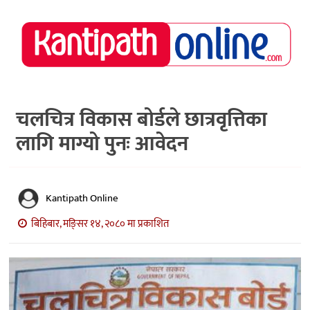
राष्ट्रिय
समाचार
मध्य
नेपाल
चलचित्र विकास बोर्डले छात्रवृत्तिका
लागि माग्यो पुनः आवेदन
अर्थ/
पर्यटन
मनोरञ्जन
Kantipath Online
स्वास्थ्य
बिहिबार, मङि्सर १४, २०८० मा प्रकाशित
खेलकुद
अन्तर्वार्ता/
विचार