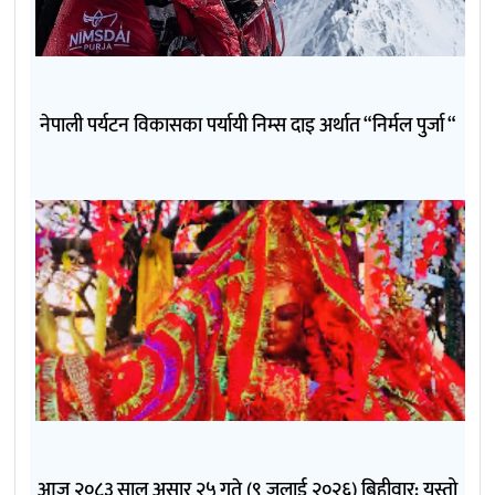
नेपाली पर्यटन विकासका पर्यायी निम्स दाइ अर्थात “निर्मल पुर्जा “
आज २०८३ साल असार २५ गते (९ जुलाई २०२६) बिहीवार: यस्तो