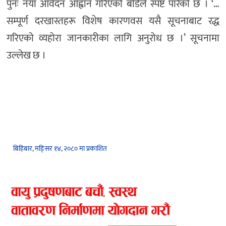
पुनः नयाँ आवेदन आह्वान गरिएको बोर्डले स्पष्ट पारेको छ । ‘…
सम्पूर्ण दरखास्तहरू विशेष कारणवस यसै सूचनाबाट रद्ध
गरिएको व्यहोरा जानकारीका लागि अनुरोध छ ।’ सूचनामा
उल्लेख छ ।
बिहिबार, मङि्सर १४, २०८० मा प्रकाशित