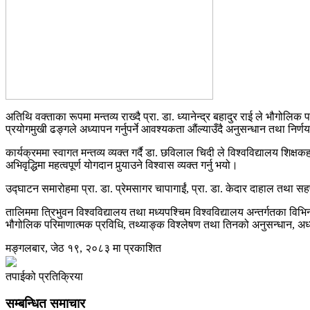
अतिथि वक्ताका रूपमा मन्तव्य राख्दै प्रा. डा. ध्यानेन्द्र बहादुर राई ले भौगो
प्रयोगमुखी ढङ्गले अध्यापन गर्नुपर्ने आवश्यकता औंल्याउँदै अनुसन्धान तथा निर
कार्यक्रममा स्वागत मन्तव्य व्यक्त गर्दै डा. छविलाल चिदी ले विश्वविद्यालय शि
अभिवृद्धिमा महत्वपूर्ण योगदान पुर्‍याउने विश्वास व्यक्त गर्नु भयो।
उद्घाटन समारोहमा प्रा. डा. प्रेमसागर चापागाईं, प्रा. डा. केदार दाहाल तथा सहप्
तालिममा त्रिभुवन विश्वविद्यालय तथा मध्यपश्चिम विश्वविद्यालय अन्तर्गतका 
भौगोलिक परिमाणात्मक प्रविधि, तथ्याङ्क विश्लेषण तथा तिनको अनुसन्धान, अध्यापन
मङ्गलबार, जेठ १९, २०८३ मा प्रकाशित
तपाईको प्रतिक्रिया
सम्बन्धित समाचार