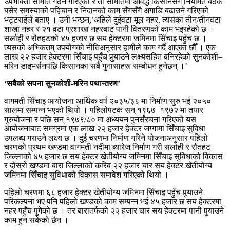
उपभोक्ता समिति गठन गरिएका र ती समितिमा आवद्ध किसानसँग नियमित बैठक
बसेर समस्याको पहिचान र निदानको काम सँगसँगै अगाडि बढाउने गरिएको
भट्टराईले बताए । उनी भन्छन्,’अहिले दुईवटा मूल नहर, त्यसका तीन/तीनवटा
शाखा नहर र २१ वटा प्रशाखा नहरबाट पानी वितरणको काम भइरहेको छ ।
सर्लाही र रौतहटको ४५ हजार छ सय हेक्टरमा जमिनमा सिँचाइ पहुँच छ ।
त्यसको अभिकतम् उपयोगको नीतिअनुसार हामीले काम गर्दै आएका छौँ । एक
लाख २२ हजार हेक्टरमा सिँचाइ पहुँच पुर्‍याउने लक्ष्यसहित बनिरहेको सुनकोशी–
मरिन डाइभर्सनपछि किसानका सबै गुनासाहरू सम्बोधन हुनेछन् ।’
‘सबैको सपना सुनकोशी-मरिन पथान्तरण’
वागमती सिँचाइ आयोजना आर्थिक वर्ष २०३५/३६ मा निर्माण सुरु भई २०५०
सालमा सम्पन्न भएको थियो । पहिलोपटक सन् १९६७–१९७२ मा तयार
गुरुयोजना र पछि सन् १९७९/८० मा अध्ययन पुनर्संरचना गरिएको यस
आयोजनाबाट समग्रमा एक लाख २२ हजार हेक्टर जग्गामा सिँचाइ सुविधा
उपलब्ध गराउने लक्ष्य छ । दुई चरणमा निर्माण गरिने योजनाअनुसार पहिलो
चरणको प्रथम खण्डमा वागमती नदीमा ब्यारेज निर्माण गरी सर्लाही र रौतहट
जिल्लाको ४५ हजार छ सय हेक्टर खेतीयोग्य जमिनमा सिँचाइ सुविधाको विकास
र दोस्रो खण्डमा बारा जिल्लाको करिब २२ हजार चार सय हेक्टर खेतीयोग्य
जमिनमा सिँचाइ सुविधाको विकास समावेश गरिएको थियो ।
पहिलो चरणमा ६८ हजार हेक्टर खेतीयोग्य जमिनमा सिँचाइ पहुँच पुर्‍याउने
परिकल्पना भए पनि पहिलो खण्डको काम सम्पन्न भई ४५ हजार छ सय हेक्टरमा
नहर पहुँच पुगेको छ । तर बारातर्फको २२ हजार चार सय हेक्टरमा पानी पुर्‍याउने
काम हुन सकेको छैन ।