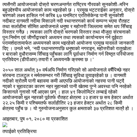
त्यसैगरी आयोजनाको दोस्रो चरणअन्तर्गत राष्ट्रिय गौरवको सुनकोशी–मरिन
बहुउद्देश्यीय आयोजनाको काम भइरहेको छ । प्रमुख भट्टराईका अनुसार, दोस्रो
चरणको लक्ष्य हासिल गर्न करिब ६७ घनमिटर प्रतिसेकेन्ड पानी सुनकोशी
नदीबाट वागमती नदीमा मिसाउने नदी स्थान्तरणको कार्य सम्पन्न भएमा रौतहट
तथा सर्लाहीमा सीमित आयोजनाले धनुषा र महोत्तरी जिल्लामा समेत थप सिँचाइ
विस्तार गर्नेछ । त्यसका लागि दोस्रो चरणको विस्तार तथा मौजुदा संरचनाको
पुनःनिर्माण एवं जीर्णोद्वारबारे अध्ययन तथा त्यसको कार्यान्वयन गर्न दुईवटा
परामर्शदातामार्फत अध्ययनको काम भइरहेको आयोजना प्रमुख यादवले जानकारी
दिए । उनले भने, ‘नदी पथान्तरणपछि धनुषाको नगराइन, महोत्तरीको रातुखोला
र बाराको दुधौरासम्म सिँचाइ पहुँचका लागि पूर्वाधार निर्माण गर्न विष्तृत परियोजना
प्रतिवेदन (डीपीआर) तयारी र अध्ययनकै क्रममा छ ।’
२०५० साल अर्थात् ३० वर्षअघि निर्माण गरिएको सो आयोजनाले वर्षैपिच्छे नहर
संरचना टालटुल र मर्मतसम्भार गरी सिँचाइ सुविधा पुर्‍याइरहेको छ । वागमती
नदीको स्रोतमै पानी बहावमा कमी आएपछि आयोजनाको नहरमा पानी घट्दै
गएको र चुहावटका कारण नहर मुहानको पानी खेतमा पुग्ने अवस्था पनि नरहेको
किसानले गुनासो गर्दै आएका छन् । हाल ४९ किलोमिटर लम्बाई रहेको
आयोजनाको मूल नहरको पूर्वतर्फ रौतहट क्षेत्रमा २२ हजार छ सय हेक्टर अर्थात
२२.२५ किमी र पश्चिमतर्फ सर्लाहीतिर २३ हजार हेक्टर अर्थात २८ किमी
क्षेत्रमा पहुँच छ । यो गुरुयोजनाअनुसार कुल क्षमताको ३७ प्रतिशत मात्रै हो ।
आइतबार, पुष ०१, २०८० मा प्रकाशित
तपाईको प्रतिक्रिया