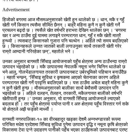
Advertisement
हिजोको बगरमा आज मौसमअनुसारको खेती हुन थालेको छ । धान, मकै र गहुँ
खेती गर्ने किसान त्यसैमा सीमित छैनन् । बाह्रै महिना कुनै न कुनै खेती गर्ने
प्रचलन बढ्दो छ । त्यसैले खेत वर्षभरि हराभरा देखिन थालेका छन् । ‘बगरमा
खर र अन्य ठाउँमा दुई याममा लगाइने परम्परागत धान, गहुँ र मकै खेती मात्रै
हुन्थ्यो । त्यसबाट किसानको गुजारा पनि चल्थेन । अहिले त्यो समय बदलिएको
छ । किसानहरूले उन्नत जातको बाली लगाउनुका साथै तरकारी खेती गरेर
राम्रो आम्दानी गरिरहेका छन्’, महतोले भने ।
उनका अनुसार बागमती सिँचाइ आयोजनाको पहुँच क्षेत्रमा अन्य ठाउँभन्दा राम्रो
उत्पादन भइरहेको छ । मकै उत्पादनमा नेपालकै नमूना भनेर चिनिन थालेको छ
भने आलु, गोलभेंडालगायत तरकारी उत्पादनबाट उर्बरभूमिको पहिचान बनाउँदैछ
। महतो भन्छन्, ‘सिँचाइ सुविधा र कृषकमा आएको चेतनाका कारण अहिले
परम्परागत खेती गर्ने प्रवृत्ति बदलिएको छ । यस ठाउँमा अचेल बाह्रै महिना कुनै
न कुनै खेती हुन्छ । मौसमअनुसारको बालीका साथै बेमौसमी उत्पादन पनि
भइरहेको छ । अहिले दलहन, तेलहन, तरकारी, मकैलगायत बालीको वर्षभरि
खेतीपाती हुन्छ ।’ उनका अनुसार, यो वागमती सिँचाइ आयोजनाले ल्याएको
बदलाब हो । तर पहुँच क्षेत्रमा पर्याप्त पानी र अरु क्षेत्रमा पहुँच विस्तार गर्न सके
यो क्षेत्रले अझै फड्को मार्थ्याे ।
वागमती नगरपालिका-१० का वीरबहादुर खड्का देशमै अन्नभण्डारको रूपमा
परिचित मधेश प्रदेशमा सिँचाइ सुविधा पुगेमा उत्पादन वृद्धि र नमूना कृषि क्षेत्रको
विकासमा टेवा पुग्ने उदाहरण पानीको पहुँच भएका ठाउँहरूको उत्पादनबाट प्रष्ट