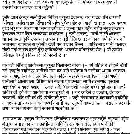
बढीभन्दा बढी लाभ लिने अवस्था बनाउनुपर्छ । आयोजनाले प्रभावकारी
कार्ययोजना बनाएर काम गर्नुपर्‍यो ।’
कृषि ज्ञान केन्द्र सर्लाहीका निमित्त प्रमुख देवानन्द राय यादव पनि वागमती
सिँचाइ अर्थात सतह सिँचाइको पहुँच पुगेका क्षेत्रमा बाली सघनता, उत्पादकत्व
वृद्धि भए पनि जिल्लामा सिमानातर्फका क्षेत्रमा नहर पहुँच नहुँदा बहुसङ्ख्यक
कृषकले लाभ लिन नसकेको बताउँछन् । उनी भन्छन्, ‘पानी लाग्ने क्षेत्रमा
धानलगायत कृषि उपजको उत्पादन राम्रो देखिन्छ तर आकासे वर्षाको भर पर्ने
स्थानका कृषकले राम्रोसँग खेती गर्न पाएका छैनन् । बोरिङबाट पानी चलाएर
खेती गर्दा लागत बढ्ने हुँदा कृषितर्फको आकर्षण बढिरहेको छैन । यी ठाउँमा
सिँचाइको पहुँच विस्तार गर्न जरुरी छ ।’
वागमती सिँचाइ आयोजना प्रमुख भिलानन्द यादव ३० वर्ष पहिले र अहिले खेती
गर्ने प्रवृत्ति बदलिएर पानीको माग बढे पनि स्रोतमा नै पानीको अभाव भएकाले
माग र आपूर्तिमा सन्तुलन मिलाउन कठिन भइरहेको बताउँछन् । तर भएकै
पानीलाई आलोपालो विधिमार्फत खेतमा पुर्‍याउनका लागि हरसम्भव प्रयास
भइरहेको यादवले बताए । उनले भने, ‘धानखेती अर्थात वर्षमा दुई याममा मात्रै
खेतीपाती हुने बेला आयोजना बनाइएको हो । तर अहिले त दलहन, तेलहन,
तरकारी, मकै गरी वर्षभरि खेतीपाती हुन्छ । उही संरचनाबाट कृषकको बदलिँदो
आवश्यकता सम्बोधन गर्न वर्षभरि पानी चलाउनुपर्ने बाध्यता छ । यसले नहर मर्मत
तथा व्यवस्थापनमा केही समस्या भइरहेको छ ।’
आयोजनाका प्रमुख डिभिजनल इन्जिनियर रञ्जनराज भट्टराईले नहरको पहुँच
क्षेत्रमा बनाइएका जल उपभोक्ता समितिहरूसँगको सल्लाहमा पानीको
वितरणलगायत कार्यहरू भइरहेको बताए । पहुँच क्षेत्रमा एक सय ३० जल