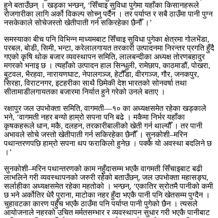
हुने बताउँछन् । खड्का भन्छन्, ‘सिँचाइ सुविधा पुगेमा यहाँका किसानहरूले
रोजगारीका लागि अर्को विकल्प सोच्नु पर्दैन । तर पर्याप्त र सबै ठाउँमा पानी पुग्न
नसकेकाले सोचेजस्तो खेतीपाती गर्न सकिरहेका छैनौँ ।’
समस्याका बीच पनि विभिन्न माध्यमबाट सिँचाइ सुविधा पुगेका क्षेत्रमा गोलभेंडा,
परबल, बोडी, सिमी, भन्टा, करेलालगायत तरकारी उत्पादनमा निरन्तर प्रगति हुँदै
गएको कृषि थोक बजार व्यवस्थापन समिति, लालबन्दीका अध्यक्ष तोरणबहादुर
मगरको भनाइ छ । त्यहाँको उत्पादन हाल सिन्धुली, रामेछाप, काठमाडौं, पोखरा,
बुटवल, भैरहवा, नारायणघाट, नेपालगञ्ज, हेटौँडा, वीरगञ्ज, गौर, जनकपुर,
सिरहा, विराटनगर, इटहरीका साथै छिमेकी देश भारतको सोनवर्षा तथा
सीतामाडीलगायतका बजारमा निर्यात हुने गरेको उनले बताए ।
रक्षापुर जल उपभोक्ता समिति, वागमती—१० का अध्यक्षसमेत रहेका खड्काले
भने, ‘वागमती नहर बन्यो हाम्रो सपना पनि बढे । मकैमा निर्भर यहाँका
कृषकहरूले धान, मकै, दलहन, तरकारीबालीको खेती गर्न थाल्यौँ । तर पानी
अभावले सोचे जस्तो खेतीपाती गर्न सकिरहेका छैनौँ । सुनकोशी–मरिन
पथान्तरणपछि हाम्रो सपना थप फराकिलो हुनेछ । पक्कै यो अवस्था बदलिने छ
।’
सुनकोशी–मरिन पथान्तरणको काम नहुँदासम्म भएकै वागमती सिँचाइबाट बढी
लाभलिने गरी व्यवस्थापनको जरुरी रहेको बताउँछन्, जल उपभोक्ता महासङ्घ,
सर्लाहीका अध्यक्षसमेत रहेका महतोको । भन्छन्, ‘एकातिर स्रोतमै पानीको कमी
छ भने अर्कोतिर धेरै पुराना, माटोका नहर हुँदा भएकै पानी पनि खेतसम्म पुग्दैन ।
चुहावटका कारण पहुँच भएकै ठाउँमा पनि पर्याप्त पानी पुगेको छैन । त्यसले
आयोजनाले नहरको उचित मर्मतसम्भार र व्यवस्थापन सुधार गरी भएकै पानीबाट