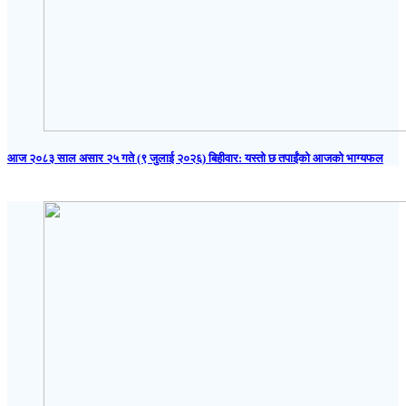
आज २०८३ साल असार २५ गते (९ जुलाई २०२६) बिहीवार: यस्तो छ तपाईंको आजको भाग्यफल