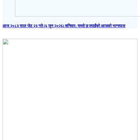
आज २०८३ साल जेठ २३ गते (६ जुन २०२६) शनिवार: यस्तो छ तपाईंको आजको भाग्यफल