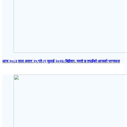
आज २०८३ साल असार २५ गते (९ जुलाई २०२६) बिहीवार: यस्तो छ तपाईंको आजको भाग्यफल