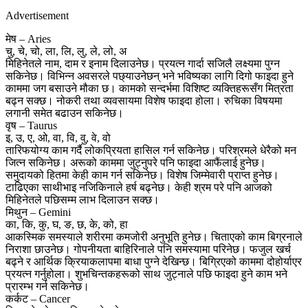
Advertisement
मेष – Aries
चु, चे, चो, ला, लि, लु, ले, लो, अ
मिहिनेतले नाम, दाम र इनाम दिलाउनेछ। प्रयत्न गार्दा सजिलै लक्ष्यमा पुग्न
सकिनेछ। विभिन्न अवसरले पछ्याउनेछन् भने भविष्यका लागि दिगो फाइदा हुने
काममा जग बसाउने मौका छ। कामको सन्दर्भमा विशिष्ट व्यक्तिहरूसँग मित्रता
बढ्न सक्छ। नोकरी तथा व्यवसायमा विशेष फाइदा होला। रुचिका विषयमा
लगानी समेत बढाउन सकिनेछ।
वृष – Taurus
इ, उ, ए, ओ, वा, वि, वु, वे, वो
तारिफयोग्य काम गर्दै लोकप्रियता हासिल गर्न सकिनेछ। परिश्रमले धेरैको मन
जित्न सकिनेछ। अरूको काममा जुट्नुपरे पनि फाइदा आफैंलाई हुनेछ।
समुदायको हितमा केही काम गर्न सकिनेछ। विशेष जिम्मेवारी प्राप्त हुनेछ।
टाढिएका साथीभाइ नजिकिनाले हर्ष बढ्नेछ। केही श्रम परे पनि आजको
मिहिनेतले पछिसम्म लाभ दिलाउन सक्छ।
मिथुन – Gemini
का, कि, कु, घ, ङ, छ, के, को, हा
आकस्मिक समस्याले शरीरमा कमजोरी अनुभूति हुनेछ। चिताएको काम बिग्रनाले
निराशा छाउनेछ। गोपनीयता बाहिरिनाले पनि समस्यामा परिनेछ। फजुल खर्च
बढ्ने र आर्थिक क्रियाकलापमा बाधा पुग्ने देखिन्छ। बिग्रिएको काममा दोहोर्याएर
प्रयत्न गर्नुहोला। शुभचिन्तकहरूको साथ जुट्नाले पछि फाइदा हुने काम भने
प्रारम्भ गर्न सकिनेछ।
कर्कट – Cancer