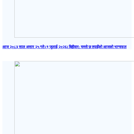
आज २०८३ साल असार २५ गते (९ जुलाई २०२६) बिहीवार: यस्तो छ तपाईंको आजको भाग्यफल