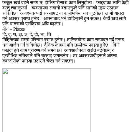
फजुल खर्च बढ्ने समय छ, होसियारीसाथ काम लिनुहोला। फाइदाका लागि केही
वस्तु त्याग्नुपर्ला। व्यवसायमा लगानी बढाउनुपरे पनि लागेको मूल्य उठाउन
सकिनेछ। आवश्यक पर्दा सरसापट वा कर्जामार्फत धन जुट्नेछ। लामो यात्रा
गर्ने अवसर प्राप्त हुनेछ। आफ्नाबाट भने टाढिनुपर्ने हुन सक्छ। केही खर्च लागे
पनि यात्राको प्रक्रिया अघि बढ्नेछ।
मीन – Pisces
दि, दु, थ, झ, ञ, दे, दो, चा, चि
मिहिनेतको राम्रो परिणाम प्राप्त हुनेछ। तारिफयोग्य काम सम्पादन गर्दै मनग्य
धन आर्जन गर्न सकिनेछ। दैनिक काममा पनि उल्लेख्य फाइदा हुनेछ। दिगो
फाइदा हुने काम प्रारम्भ गर्ने समय छ। आयआर्जनका स्रोत बढ्नेछन् र
प्रतीक्षित नतिजाले पनि उत्साह जगाउनेछ। तर अवसरवादीहरूले आफ्ना
कमजोरीको फाइदा उठाउने चेष्टा गर्न सक्छन्।