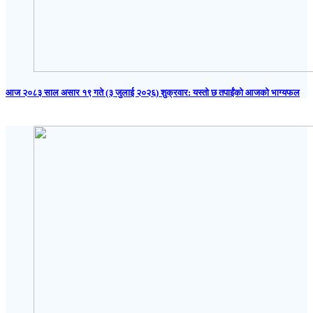
आज २०८३ साल असार १९ गते (३ जुलाई २०२६) शुक्रवार: यस्तो छ तपाईंको आजको भाग्यफल