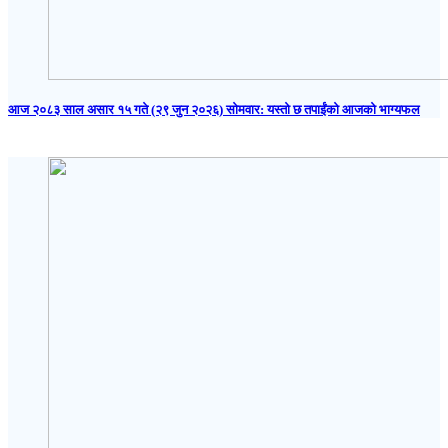
आज २०८३ साल असार १५ गते (२९ जुन २०२६) साेमवार: यस्तो छ तपाईंको आजको भाग्यफल