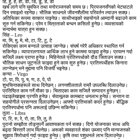
हि, हु, हे, हो, डा, डि, डु, डे, डो
खर्च लागे पनि घुमफिर तथा मनोरञ्जनको समय छ। प्रियजनसँगको भेटघाटले
दिन रमाइलो रहनेछ। भौतिक साधनले जीवनशैलीमा परिवर्तन ल्याउन सक्छ।
अतिथिका रूपमा सत्कार पाइनेछ। साथीभाइको सहयोगले आम्दानी बढाउने काम
सुरु गर्न सकिनेछ। प्रेम र मित्रताको बन्धन कसिलो हुनेछ। व्यवसायको
सन्दर्भमा यात्रा हुन सक्छ।
सिंह – Leo
मा, मि, मु, मे, मो, टा, टि, टु, टे
रोकिएका काम बन्नाले उत्साह जाग्नेछ। संघर्ष गरेरै अधिकार स्थापित गर्न
सकिनेछ। व्यापारलगायत आर्थिक लाभ हुने काममा फाइदा हुनेछ। प्रयत्न गर्दा
सजिलै लक्ष्य प्राप्त हुनेछ। मिहिनेतले प्रतिस्पर्धाको दौड जिताउन सक्छ।
भौतिक साधन जुट्नाले फाइदा हुने काम सुरु हुनेछ। प्रतिस्पर्धीहरू किनारा
लाग्नेछन् भने मुद्दामा पनि विजयी भइनेछ।
कन्या – Virgo
टो, पा, पि, पु, ष, ण, ठ, पे, पो
शुभचिन्तकहरूले साथ दिनेछन्। लगनशीलताले राम्रै उपलब्धि दिलाउनेछ।
प्रतिष्ठित काम गर्ने मौका छ। चिताएका काम सजिलै सम्पादन हुनेछन्।
पढाइलेखाइमा प्रगति हुनेछ। सेवामूलक कामबाट धनलाभ हुनेछ। सन्तान वा
सहयोगीले प्रसन्नता दिलाउनेछन्। आफ्नो प्रतिभाको कदर हुनेछ। बौद्धिक
प्रतिस्पर्धामा पनि अरूलाई उछिन्न सकिनेछ।
तुला – Libra
रा, रि, रु, रे, रो, ता, ति, तु, ते
पुरानो सम्झौता तोड्नुपर्ने आवश्यकता पर्न सक्छ। दिगो योजनाका साथ अघि
बढ्दा बिस्तारै लाभ मिल्नेछ। अरूको व्यवहारले शंका उब्जाए पनि मान्यजनको
सुझाव शिरोधार्य गर्दा फाइदा हुनेछ। कृषि तथा पशुधनले लाभ दिलाउनेछ।