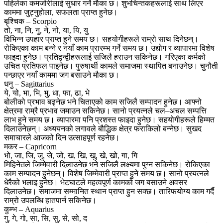
पहिलेका कमजोरीलाई सुधार गर्ने मौका छ। शुभचिन्तकहरूलाई साथ लिएर
काममा जुट्नुहोला, सफलता प्राप्त हुनेछ।
बृश्चिक – Scorpio
तो, ना, नि, नु, ने, नो, या, यि, यु
विभिन्न उपहार प्राप्त हुने समय छ। सहयोगीहरूले राम्रो साथ दिनेछन्।
रोकिएका काम बन्ने र नयाँ काम प्रारम्भ गर्ने समय छ। उद्योग र व्यापारमा विशेष
फाइदा हुनेछ। प्रतिद्वन्द्वीहरूलाई सजिलै हराउन सकिनेछ। गरिएका कर्मको
उचित प्रतिफल पाइनेछ। पुरुषार्थी कामले समाजमा स्थापित बनाउनेछ। चुनौती
पन्छाएर नयाँ काममा जग बसाउने मौका छ।
धनु – Sagittarius
ये, यो, भा, भि, भु, धा, फा, ढा, भे
बोलीको प्रभाव बढ्नेछ भने चिताएको काम सजिलै सम्पादन हुनेछ। आफ्नो
क्षेत्रमा राम्रै प्रभाव जमाउन सकिनेछ। सानो प्रयत्नले चल–अचल सम्पत्ति
लाभ हुने समय छ। व्यापारमा पनि प्रशस्त फाइदा हुनेछ। सहयोगीहरूले हिम्मत
दिलाउनेछन्। अध्ययनको लगावले बौद्धिक क्षेत्र फराकिलो बन्नेछ। सुखद
समाचारले आजको दिन उत्साहपूर्ण रहनेछ।
मकर – Capricorn
भो, जा, जि, जु, जे, जो, ख, खि, खु, खे, खो, गा, गि
मिहिनेतले जिम्मेवारी दिलाउनेछ भने सजिलै लक्ष्यमा पुग्न सकिनेछ। रोकिएका
काम सम्पादन हुनेछन्। विशेष जिम्मेवारी प्राप्त हुने समय छ। सानो प्रयत्नले
धेरैको भलाइ हुनेछ। भेटघाटले महत्वपूर्ण कामको जग बसाउने अवसर
दिलाउनेछ। समाजमा सम्मानित स्थान प्राप्त हुन सक्छ। तारिफयोग्य काम गर्दै
राम्रो उपलब्धि हातपार्न सकिनेछ।
कुम्भ – Aquarius
गु, गे, गो, सा, सि, सु, से, सो, द