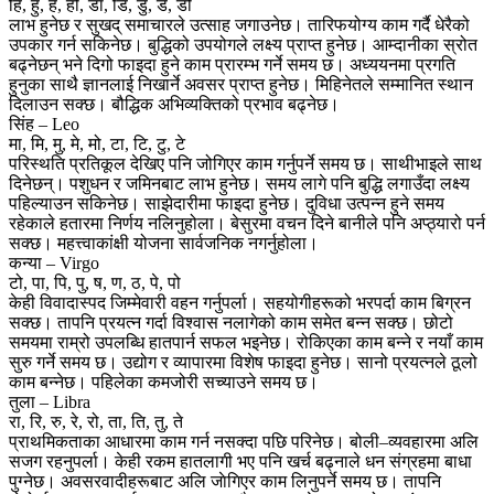
हि, हु, हे, हो, डा, डि, डु, डे, डो
लाभ हुनेछ र सुखद् समाचारले उत्साह जगाउनेछ। तारिफयोग्य काम गर्दै धेरैको
उपकार गर्न सकिनेछ। बुद्धिको उपयोगले लक्ष्य प्राप्त हुनेछ। आम्दानीका स्रोत
बढ्नेछन् भने दिगो फाइदा हुने काम प्रारम्भ गर्ने समय छ। अध्ययनमा प्रगति
हुनुका साथै ज्ञानलाई निखार्ने अवसर प्राप्त हुनेछ। मिहिनेतले सम्मानित स्थान
दिलाउन सक्छ। बौद्धिक अभिव्यक्तिको प्रभाव बढ्नेछ।
सिंह – Leo
मा, मि, मु, मे, मो, टा, टि, टु, टे
परिस्थति प्रतिकूल देखिए पनि जोगिएर काम गर्नुपर्ने समय छ। साथीभाइले साथ
दिनेछन्। पशुधन र जमिनबाट लाभ हुनेछ। समय लागे पनि बुद्धि लगाउँदा लक्ष्य
पहिल्याउन सकिनेछ। साझेदारीमा फाइदा हुनेछ। दुविधा उत्पन्न हुने समय
रहेकाले हतारमा निर्णय नलिनुहोला। बेसुरमा वचन दिने बानीले पनि अप्ठ्यारो पर्न
सक्छ। महत्त्वाकांक्षी योजना सार्वजनिक नगर्नुहोला।
कन्या – Virgo
टो, पा, पि, पु, ष, ण, ठ, पे, पो
केही विवादास्पद जिम्मेवारी वहन गर्नुपर्ला। सहयोगीहरूको भरपर्दा काम बिग्रन
सक्छ। तापनि प्रयत्न गर्दा विश्वास नलागेको काम समेत बन्न सक्छ। छोटो
समयमा राम्रो उपलब्धि हातपार्न सफल भइनेछ। रोकिएका काम बन्ने र नयाँ काम
सुरु गर्ने समय छ। उद्योग र व्यापारमा विशेष फाइदा हुनेछ। सानो प्रयत्नले ठूलो
काम बन्नेछ। पहिलेका कमजोरी सच्याउने समय छ।
तुला – Libra
रा, रि, रु, रे, रो, ता, ति, तु, ते
प्राथमिकताका आधारमा काम गर्न नसक्दा पछि परिनेछ। बोली–व्यवहारमा अलि
सजग रहनुपर्ला। केही रकम हातलागी भए पनि खर्च बढ्नाले धन संग्रहमा बाधा
पुग्नेछ। अवसरवादीहरूबाट अलि जाेगिएर काम लिनुपर्ने समय छ। तापनि