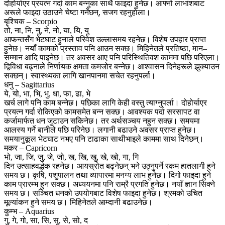
दोहोर्याएर प्रयत्न गर्दा काम बन्नुका साथै फाइदा हुनेछ। आफ्नो लाभांशबाट
अरूले फाइदा उठाउने चेष्टा गर्नेछन्, सजग रहनुहाेला।
बृश्चिक – Scorpio
तो, ना, नि, नु, ने, नो, या, यि, यु
आफन्तसँग भेटघाट हुनाले परिवेश उल्लासमय रहनेछ। विशेष उपहार प्राप्त
हुनेछ। नयाँ कामको प्रस्ताव पनि आउन सक्छ। मिहिनेतले प्रतिष्ठा, मान–
सम्मान आदि पाइनेछ। तर अवसर आए पनि परिस्थितिवश काममा पछि परिएला।
द्विविधा बढ्नाले निर्णायक क्षमता कमजोर बन्नेछ। आश्वासन दिनेहरूले झुक्याउन
सक्छन्। स्वास्थ्यका लागि खानपानमा सचेत रहनुपर्ला।
धनु – Sagittarius
ये, यो, भा, भि, भु, धा, फा, ढा, भे
खर्च लागे पनि काम बन्नेछ। पछिका लागि केही वस्तु त्याग्नुपर्ला। दोहोर्याएर
प्रयत्न गर्दा रोकिएको कामसमेत बन्न सक्छ। आवश्यक पर्दा सरसापट वा
कर्जामार्फत धन जुटाउन सकिनेछ। तर अर्थसञ्चय नहुन सक्छ। समयमा
आलस्य गर्ने बानीले पछि परिनेछ। लगानी बढाउने अवसर प्राप्त हुनेछ।
समयानुकूल भेटघाट नभए पनि टाढाका साथीभाइले काममा साथ दिनेछन्।
मकर – Capricorn
भो, जा, जि, जु, जे, जो, ख, खि, खु, खे, खो, गा, गि
दिन उत्साहवर्द्धक रहनेछ। आयस्रोत बढ्नेछन् भने उठ्नुपर्ने रकम हातलागी हुने
समय छ। कृषि, पशुपालन तथा व्यापारमा मनग्य लाभ हुनेछ। दिगो फाइदा हुने
काम प्रारम्भ हुन सक्छ। अध्ययनमा पनि राम्रै प्रगति हुनेछ। नयाँ ज्ञान सिक्ने
समय छ। सञ्चित धनको उपयोगबाट विशेष फाइदा हुनेछ। श्रमको उचित
मूल्यांकन हुने समय छ। मिहिनेतले आम्दानी बढाउनेछ।
कुम्भ – Aquarius
गु, गे, गो, सा, सि, सु, से, सो, द