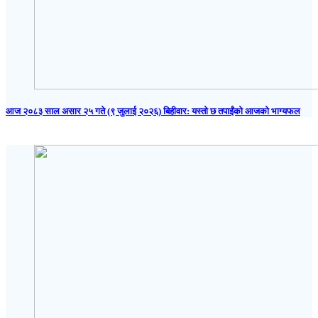
आज २०८३ साल असार २५ गते (९ जुलाई २०२६) बिहीवार: यस्तो छ तपाईंको आजको भाग्यफल