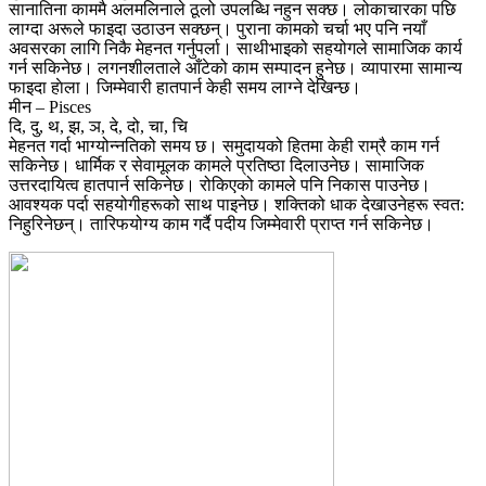
सानातिना काममै अलमलिनाले ठूलो उपलब्धि नहुन सक्छ। लोकाचारका पछि
लाग्दा अरूले फाइदा उठाउन सक्छन्। पुराना कामको चर्चा भए पनि नयाँ
अवसरका लागि निकै मेहनत गर्नुपर्ला। साथीभाइको सहयोगले सामाजिक कार्य
गर्न सकिनेछ। लगनशीलताले आँटेको काम सम्पादन हुनेछ। व्यापारमा सामान्य
फाइदा हाेला। जिम्मेवारी हातपार्न केही समय लाग्ने देखिन्छ।
मीन – Pisces
दि, दु, थ, झ, ञ, दे, दो, चा, चि
मेहनत गर्दा भाग्योन्नतिको समय छ। समुदायको हितमा केही राम्रै काम गर्न
सकिनेछ। धार्मिक र सेवामूलक कामले प्रतिष्ठा दिलाउनेछ। सामाजिक
उत्तरदायित्व हातपार्न सकिनेछ। रोकिएको कामले पनि निकास पाउनेछ।
आवश्यक पर्दा सहयोगीहरूको साथ पाइनेछ। शक्तिको धाक देखाउनेहरू स्वत:
निहुरिनेछन्। तारिफयोग्य काम गर्दै पदीय जिम्मेवारी प्राप्त गर्न सकिनेछ।