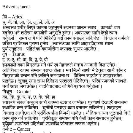
Advertisement
मेष – Aries
चु, चे, चो, ला, लि, लु, ले, लो, अ
अस्वस्थ शरीर लिएर काममा जुट्नुपर्ने अवस्था आउन सक्छ। कामको चाप
बढ्नेछ भने शरीरमा कमजोरी अनुभूति हुनेछ। अवसरका लागि केही त्याग
गर्नुपर्ला। समय लागे पनि मिहिनेत गर्दा काम बनाउन सकिनेछ। विगतका कर्मको
उचित प्रतिफल प्राप्त हुनेछ। स्वास्थ्यका लागि आहारविहारमा ध्यान
पुर्याउनुहोला। पहिलेका कमजोरीमा क्रमश: सुधार आउनेछ।
वृष – Taurus
इ, उ, ए, ओ, वा, वि, वु, वे, वो
हडबडले काम बिग्रनेछ भने धैर्य एवं मेहनतले मनग्य आम्दानी दिलाउनेछ।
अतिथिका रूपमा सम्मान प्राप्त होला। मन मिल्ने साथी भेटिनुका साथै प्रेम र
मित्रताको बन्धन पनि कसिने सम्भावना छ। विभिन्न सहयोग र उपहारसमेत
पाइनेछ। सुखदुःखमा साथ दिनेहरू प्रशस्तै भेटिनेछन्। परिवारजनको साथले
नयाँ आशा जगाउनेछ। वादविवादबाट जोगिने प्रयत्न गर्नुहोला।
मिथुन – Gemini
का, कि, कु, घ, ङ, छ, के, को, हा
स्वास्थ्य सबल बन्नुका साथै काममा उत्साह जाग्नेछ। पुरुषार्थ देखाएरै समाजमा
स्थापित बन्न सकिनेछ। चुनौती पन्छाएर काम बनाउन सकिनेछ। शत्रुहरू
किनारा लाग्नेछन् भने प्रतिस्पर्धामा विजयी भइनेछ। भौतिक साधन जुट्नाले दिगो
काम सुरु गर्न सकिनेछ। प्रतिकूल समयमा पनि केही काम सम्पादन हुनेछन्।
बुद्धिको उपयोगले पहिलेको उपलब्धि जोगाउन सफल भइनेछ।
कर्कट – Cancer