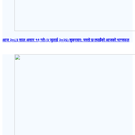
आज २०८३ साल असार १९ गते (३ जुलाई २०२६) शुक्रवार: यस्तो छ तपाईंको आजको भाग्यफल