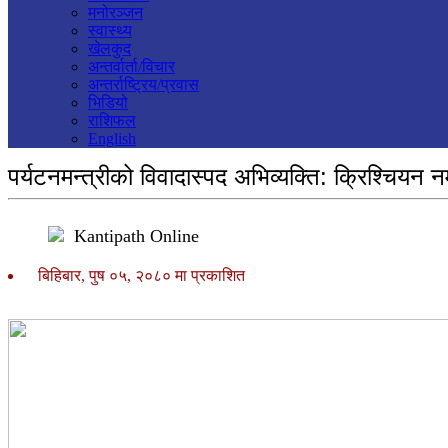
मनोरञ्जन
स्वास्थ्य
खेलकुद
अन्तर्वार्ता/विचार
अन्तर्राष्ट्रिय/प्रवास
भिडियो
राशिफल
English
पर्यटनमन्त्रीको विवादास्पद अभिव्यक्ति: क्रिश्चियन नमा
Kantipath Online
बिहिबार, पुष ०५, २०८० मा प्रकाशित