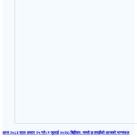
आज २०८३ साल असार २५ गते (९ जुलाई २०२६) बिहीवार: यस्तो छ तपाईंको आजको भाग्यफल