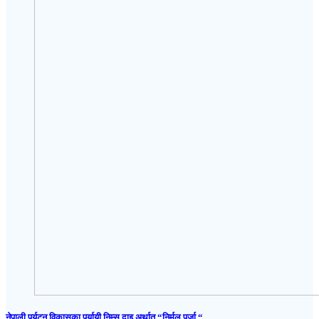
नेपाली पर्यटन विकासका पर्यायी निम्स दाइ अर्थात “निर्मल पुर्जा “