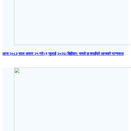
आज २०८३ साल असार २५ गते (९ जुलाई २०२६) बिहीवार: यस्तो छ तपाईंको आजको भाग्यफल