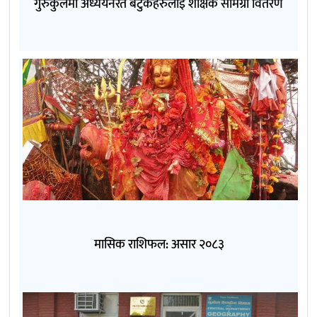
गुरुकुलमा अध्ययनरत बटुकहरुलाई शैक्षिक सामग्री वितरण
मासिक राशिफल: असार २०८३