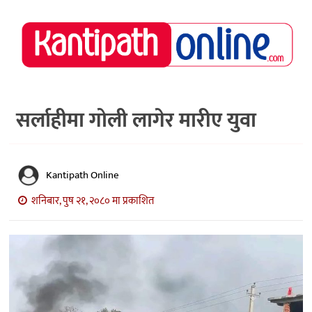
राष्ट्रिय
समाचार
मध्य
नेपाल
सर्लाहीमा गोली लागेर मारीए युवा
अर्थ/
पर्यटन
Kantipath Online
मनोरञ्जन
शनिबार, पुष २१, २०८० मा प्रकाशित
स्वास्थ्य
खेलकुद
अन्तर्वार्ता/
विचार