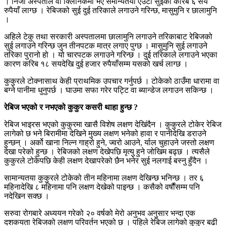
। निजी अस्पताल वा क्लिनिकमा भए समान्यतया एउटा सुईको करिब ६ सय
रुपैयाँ लाग्छ । रेबिजको सुई दुई तरिकाले लगाउने गरिन्छ, मासुमुनि र छालामुनि
।
अहिले टेकु तथा सरकारी अस्पतालमा छालामुनि लगाउने तरिकाबाट रेबिजको
सुई लगाउने गरिन्छ जुन तीनपटक मात्र लगाए पुग्छ । मासुमुनि सुई लगाउने
तरिका पुरानो हो । यो चारपटक लगाउने गरिन्छ । दुई तरिकाले लगाउने भएका
कारण करिब १८ सयदेखि दुई हजार रुपैयाँसम्म यसको खर्च लाग्छ ।
कुकुरले टोक्नासाथ केही प्राथमिक उपचार गर्नुपर्छ । टोकेको ठाउँमा धारामा वा
बग्ने पानीमा धुनुपर्छ । घाउमा सफा गरेर पट्टि वा ब्यान्डेज लगाउन सकिन्छ ।
रेबिज भएको र नभएको कुकुर कसरी थाहा हुन्छ ?
रेबिज भाइरस भएको कुकुरमा खासै विशेष लक्षण देखिंदैन । कुकुरले टोकेर रेबिज
लागेको छ भने बिरामीमा देखिने मुख्य लक्षण भनेको हावा र पानीदेखि डराउने
हुन्छन् । अर्को खाना निल्न गाह्रो हुने, ज्वरो आउने, र्याल चुहाउने जस्तो लक्षण
देखा परेको हुन्छ । रेबिजको लक्षण देखेपछि मृत्यु हुने जोखिम बढ्छ । त्यसैले
कुकुरले टोकेपछि केही लक्षण देखापरेको छैन भनेर सुई नलगाई बस्नु हुँदैन ।
सामान्यतया कुकुरले टोकेको तीन महिनामा लक्षण देखिन्छ भनिन्छ । तर ६
महिनादेखि ८ महिनामा पनि लक्षण देखेको पाइन्छ । कसैको वर्षौंसम्म पनि
नदेखिन सक्छ ।
सरुवा रोगबारे अध्ययन गरेको २० वर्षको मेरो अनुभव अनुसार भन्दा एक
दशकयता रेबिजको लक्षण परिवर्तन भएको छ । पहिले रेबिज लागेको कुकुर बढी