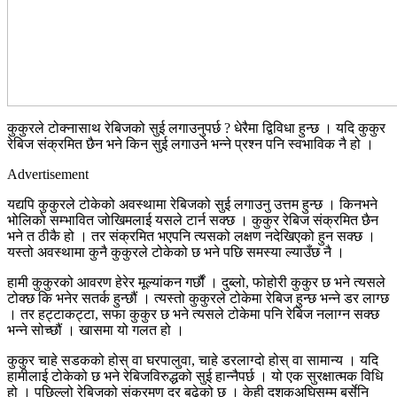
कुकुरले टोक्नासाथ रेबिजको सुई लगाउनुपर्छ ? धेरैमा द्विविधा हुन्छ । यदि कुकुर
रेबिज संक्रमित छैन भने किन सुई लगाउने भन्ने प्रश्न पनि स्वभाविक नै हो ।
Advertisement
यद्यपि कुकुरले टोकेको अवस्थामा रेबिजको सुई लगाउनु उत्तम हुन्छ । किनभने
भोलिको सम्भावित जोखिमलाई यसले टार्न सक्छ । कुकुर रेबिज संक्रमित छैन
भने त ठीकै हो । तर संक्रमित भएपनि त्यसको लक्षण नदेखिएको हुन सक्छ ।
यस्तो अवस्थामा कुनै कुकुरले टोकेको छ भने पछि समस्या ल्याउँछ नै ।
हामी कुकुरको आवरण हेरेर मूल्यांकन गर्छौं । दुब्लो, फोहोरी कुकुर छ भने त्यसले
टोक्छ कि भनेर सतर्क हुन्छौं । त्यस्तो कुकुरले टोकेमा रेबिज हुन्छ भन्ने डर लाग्छ
। तर हट्टाकट्टा, सफा कुकुर छ भने त्यसले टोकेमा पनि रेबिज नलाग्न सक्छ
भन्ने सोच्छौं । खासमा यो गलत हो ।
कुकुर चाहे सडकको होस् वा घरपालुवा, चाहे डरलाग्दो होस् वा सामान्य । यदि
हामीलाई टोकेको छ भने रेबिजविरुद्धको सुई हान्नैपर्छ । यो एक सुरक्षात्मक विधि
हो । पछिल्लो रेबिजको संक्रमण दर बढेको छ । केही दशकअघिसम्म बर्सेनि