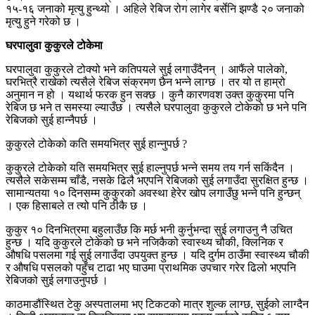
१५-१६ जनाको मृत्यु हुन्थ्यो । अहिले रेबिज रोग लागेर बर्सेनि झण्डै २० जनाको
मृत्यु हुने गरेको छ ।
घरपालुवा कुकुरले टोकेमा
घरपालुवा कुकुरले टोक्यो भने कतिपयले सुई लगाउँदैनन् । आफैंले पालेको,
घरभित्रै राखेको त्यसैले रेबिज संक्रमण छैन भन्ने लाग्छ । तर यो त हाम्रो
अनुमान न हो । यथार्थ फरक हुन सक्छ । कुनै कारणवश उक्त कुकुरमा पनि
रेबिज छ भने त समस्या ल्याउँछ । त्यसैले घरपालुवा कुकुरले टोकेको छ भने पनि
रेबिजको सुई हान्नैपर्छ ।
कुकुरले टोकेको कति समयभित्र सुई हान्नुपर्छ ?
कुकुरले टोकेको यति समयभित्र सुई हाल्नुपर्छ भन्ने समय तय गर्न सकिंदैन ।
त्यसैले सकेसम्म चाँडै, नसके ढिलै भएपनि रेबिजको सुई लगाउँदा सुरक्षित हुन्छ ।
सामान्यतया १० दिनसम्म कुकुरको अवस्था हेरेर खोप लगाउँछु भन्ने पनि हुन्छन्
। एक हिसाबले त त्यो पनि ठीकै छ ।
कुकुर १० दिनभित्रमा बहुलाउँछ कि मर्छ भनी कुर्नुभन्दा सुई लगाउनु नै उचित
हुन्छ । यदि कुकुरले टोकेको छ भने नजिकैको स्वास्थ्य चौकी, क्लिनिक र
औषधि पसलमा गई सुई लगाउँदा उपयुक्त हुन्छ । यदि दुर्गम ठाउँमा स्वास्थ्य चौकी
र औषधि पसलको पहुँच टाढा भए घाउमा प्राथमिक उपचार गरेर ढिलो भएपनि
रेबिजको सुई लगाउनुपर्छ ।
काठमाडौंस्थित टेकु अस्पतालमा भए टिकटको मात्र शुल्क लाग्छ, सुईको लाग्दैन