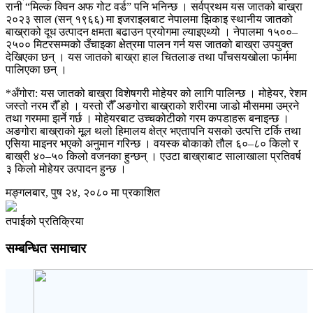
रानी “मिल्क क्विन अफ गोट वर्ड” पनि भनिन्छ । सर्वप्रथम यस जातको बाख्रा
२०२३ साल (सन् १९६६) मा इजराइलबाट नेपालमा झिकाइ स्थानीय जातको
बाख्राको दूध उत्पादन क्षमता बढाउन प्रयोगमा ल्याइएथ्यो । नेपालमा १५००–
२५०० मिटरसम्मको उँचाइका क्षेत्रमा पालन गर्न यस जातको बाख्रा उपयुक्त
देखिएका छन् । यस जातको बाख्रा हाल चितलाङ तथा पाँचसयखोला फार्ममा
पालिएका छन् ।
*अँगोरा: यस जातको बाख्रा विशेषगरी मोहेयर को लागि पालिन्छ । मोहेयर, रेशम
जस्तो नरम रौँ हो । यस्तो रौँ अङगोरा बाख्राको शरीरमा जाडो मौसममा उम्रने
तथा गरममा झर्ने गर्छ । मोहेयरबाट उच्चकोटीको गरम कपडाहरू बनाइन्छ ।
अङगोरा बाख्राको मूल थलो हिमालय क्षेत्र भएतापनि यसको उत्पत्ति टर्कि तथा
एसिया माइनर भएको अनुमान गरिन्छ । वयस्क बोकाको तौल ६०–८० किलो र
बाख्री ४०–५० किलो वजनका हुन्छन् । एउटा बाख्राबाट सालाखाला प्रतिवर्ष
३ किलो मोहेयर उत्पादन हुन्छ ।
मङ्गलबार, पुष २४, २०८० मा प्रकाशित
तपाईको प्रतिक्रिया
सम्बन्धित समाचार