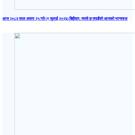
आज २०८३ साल असार २५ गते (९ जुलाई २०२६) बिहीवार: यस्तो छ तपाईंको आजको भाग्यफल