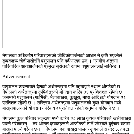
नेपालका अधिकांश परिवारहरूको जीविकोपार्जनको आधार नै कृषि भएकोले
कृषकहरू खेतीपातीसँगै पशुपालन पनि गर्दैआएका छन् । ग्रामीण क्षेत्रमा
पारिवारिक आयआर्जनको प्रमुख स्रोतको रूपमा पशुपालनलाई मानिन्छ ।
Advertisement
पशुपालन व्यवसायले देशको अर्थतन्त्रमा पनि महत्वपूर्ण स्थान ओगटेको छ ।
नेपालको अर्थतन्त्रमा कृषिक्षेत्रको योगदान करिब ३६ प्रथितशत रहेको छ
जसमध्ये पशुपालन (गाईभैंसी, भेडाबाख्रा, कुखुरा, माछा आदि)को योगदान २८
प्रतिशत रहेको छ । राष्ट्रिय अर्थतन्त्रमा पशुपालनको कुल योगदान मध्ये
बाख्रापालनको योगदान करिब १२ प्रतिशत रहेको अनुमान गरिएको छ ।
नेपालमा कुल परिवार सङ्ख्या मध्ये करिब २८ लाख कृषक परिवारले खसीबाख्रा
पाल्ने गरेकाछन् । तर औसत कृषकहरूले आर्जोगर्जो टार्ने उद्देश्यले दुईचार वटामा
बाख्रा पाल्ने गरेका छन् । नेपालमा एक बाख्रा पालक कृषकले सरदर ३.२ वटा