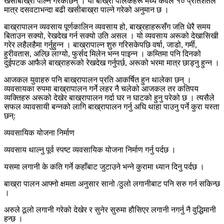
खसीबाख्रा पाल्ने गरेकाछन् । यी बाख्रा पालकहरू मध्ये केवल १० प्रतिशतले
मात्र दसवटाभन्दा बढी खसीबाख्रा पाल्ने गरेको अनुमान छ ।
बाख्रापालन व्यवसाय पूर्णकालिन व्यवसाय हो, बाख्रहाहरूसँग जति धेरै समय
बिताउन सक्यो, रेखदेख गर्न सक्यो उति असल । यो व्यवसाय अरूको देखासिखी
गरेर लहैलहैमा गर्नुहुन्न । बाख्रापाल्न शुरु गरिसकेपछि वर्षा, जाडो, गर्मी,
हुरीवतास, अल्छि लाग्यो, फुर्सद मिलेन भन्न पाइन्न । कम्तिमा पनि दिनको
दुईपटक आफैले बाख्राहरूको रेखदेख गर्नुपर्छ, अरूको भरमा मात्र छाड्नु हुन्न ।
आजकल युवाहरु पनि बाख्रापालन प्रति आकर्षित हुन थालेका छन् ।
व्यवसायका रुपमा बाख्रापालन गर्ने लहर नै चलेको आजकल तर कतिपय
व्यक्तिहरु अरूको देखेर बाख्रापालन गर्दा घर न घाटको हुनु परेको छ । त्यसैले
सफल व्यावसायी बन्नको लागि बाख्रापालन गर्नु अघि थाहा पाउनु पर्ने कुरा यस्ता
छन्:
व्यवसायिक योजना निर्माण
व्यवसाय थाल्नु पूर्व स्पष्ट व्यवसायिक योजना निर्माण गर्नु पर्दछ ।
यसमा लगानी के कति गर्ने कहाँबाट जुटाउने भन्ने कुरामा ध्यान दिनु पर्दछ ।
बाख्रा पालन आफ्नो क्षमता अनुसार सानो /ठुलो लगानीबाट पनि सरु गर्न सकिन्छ
।
अरुले ठूलो लगानी गरेको देखेर र सुनेर सुरुमा हौसिएर लगानी नगर्नु नै वुद्धिमानी
हन्छ ।