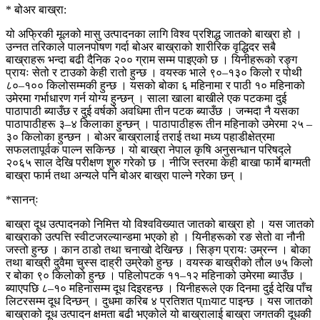
* बोअर बाख्रा:
यो अफ्रिकी मूलको मासु उत्पादनका लागि विश्व प्रशिद्ध जातको बाख्रा हो ।
उन्नत तरिकाले पालनपोषण गर्दा बोअर बाख्राको शारीरिक वृद्धिदर सबै
बाख्राहरू भन्दा बढी दैनिक २०० ग्राम सम्म पाइएको छ । यिनीहरूको रङ्ग
प्रायः सेतो र टाउको केही रातो हुन्छ । वयस्क भाले ९०–१३० किलो र पोथी
८०–१०० किलोसम्मकी हुन्छ । यसको बोका ६ महिनामा र पाठी १० महिनाको
उमेरमा गर्भाधारण गर्न योग्य हुन्छन् । साला खाला बाखीले एक पटकमा दुई
पाठापाठी ब्याउँछ र दुई वर्षको अवधिमा तीन पटक ब्याउँछ । जन्मदा नै यसका
पाठापाठीहरू ३–४ किलाका हुन्छन् । पाठापाठीहरू तीन महिनाको उमेरमा २५ –
३० किलोका हुन्छन । बोअर बाख्रालाई तराई तथा मध्य पहाडीक्षेत्रमा
सफलतापूर्वक पाल्न सकिन्छ । यो बाख्रा नेपाल कृषि अनुसन्धान परिषद्ले
२०६५ साल देखि परीक्षण शुरु गरेको छ । नीजि स्तरमा केही बाखा फार्मे बाग्मती
बाख्रा फार्म तथा अन्यले पनि बोअर बाख्रा पाल्ने गरेका छन् ।
*सानन्ः
बाख्रा दूध उत्पादनको निमित्त यो विश्वविख्यात जातको बाख्रा हो । यस जातको
बाख्राको उत्पत्ति स्वीटजरल्यान्डमा भएको हो । यिनीहरूको रङ सेतो वा नौनी
जस्तो हुन्छ । कान ठाडो तथा चनाखो देखिन्छ । सिङ्ग प्रायः उम्रन्न । बोका
तथा बाख्री दुवैमा चुस्स दाह्री उम्रेको हुन्छ । वयस्क बाख्रीको तौल ७५ किलो
र बोका ९० किलोको हुन्छ । पहिलोपटक ११–१२ महिनाको उमेरमा ब्याउँछ ।
ब्याएपछि ८–१० महिनासम्म दूध दिइरहन्छ । यिनीहरूले एक दिनमा दुई देखि पाँच
लिटरसम्म दूध दिन्छन् । दुधमा करिब ४ प्रतिशत प्mयाट पाइन्छ । यस जातको
बाख्राको दूध उत्पादन क्षमता बढी भएकोले यो बाख्रालाई बाख्रा जगतकी दूधकी