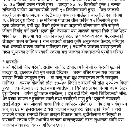
५०–६० किलोे वजन गरेको हुन्छ । बाख्रा ४०–५० किलोको हुन्छ । उन्नत
तरिकाले पालेमा जमनापारीको खसी ९० किलोसम्मको हुन्छ । यस जातको
बाख्रीले वर्षमा एकपटक र एउटै मात्र बच्चा जन्माउँछ । बाख्रीले एक दिनमा
२.५ लिटर दूध दिन्छ । छ महिनामा पाठाको तौल करिब १५ किलोको हुन्छ ।
ठूलो जीउडाल, बढी दूध, छिटो हुर्कने तथा जङ्गली घाँसपातमा पनि राम्ररी
जीवन निर्र्वाह गर्न सक्ने भएको हुँदा नेपालमा यस जातको बाख्रा निकै लोकप्रिय
भएको छ । नेपालमा यस जातका बाख्राहरूलाई १०००–१२०० मिटरसम्मको
उँचाइमा पाल्न सकिन्छ । यस जातको बाख्रा कृषि अनुसन्धान केन्द्र, बन्दिपुर
तथा धनगढी बाख्रा फार्ममा पालिएका छन् । स्थानीय जातका बाख्राहरूको
नश्ल सुधारका लागि सरकारी स्तरमा यस जातका बोकाहरूको प्रयोग गरिन्छ ।
* बारबरीः
सानो गठीलो जीउ गरेको, रातोमा सेतो टाटापाटा परेको यो अफ्रिकी मूलको
बाख्रा हो, झलक्क हेर्दा मृग जस्तो देखिन्छ । घरमा बाँधेर पाल्न यस जातको
बाख्रा निक्कै उपयुक्त हुन्छ । यो मासु तथा दूध उत्पादनका लागि उपयुक्त
मानिन्छ । वयस्क बोकाको तौल ३७–४० किलो र बाख्रीको तौल २२–२५ किलो
हुन्छ । एक बेतमा २–३ वटा बच्चा ब्याउँछन् । यिनीहरूले एक बेतमा २२५ लिटर
दूध दिन्छन् । वर्षमा दुई पटक ब्याउँछन् । दूध बढी दिने, सानो चिटिक्कको जीउ,
धेरै बच्चा ब्याउन र हुर्काउन सक्ने तथा स्वादिलो मासु हुने भएकोले नेपालको
तराई क्षेत्रमा यस जातको बाखा निकै लोकप्रिय रहेको छ । नेपालमा सर्वप्रथम
सन् १९६६ मा इजरायलबाट यस जातका बाख्राहरू झिकाइको थियो । यस
जातको बाख्रा धनगढी स्थित बाख्रा विकास फार्म, बुढीतोलामा पालिएको छ ।
सरकारी स्तरमा पनि स्थानीय जातका बाख्राहरूको नश्ल सुधारका लागि यस
जातका बोकाहरू वितरण गरिएका छन् ।