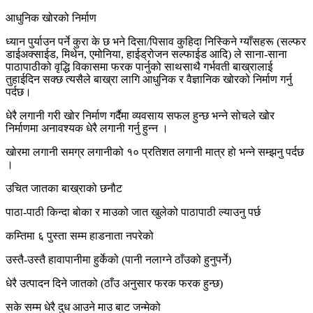
आधुनिक खोरको निर्माण
ध्यान पुर्याउन पर्ने कुरा के छ भने दिसा/पिसाव कुहिदा निस्किने ग्याँसहरू (सल्फर
डाईअक्साईड, मिथेन, एमोनिया, हाईड्रोजन सल्फाईड आदि) ले साना-साना
पाठापाठीको वृद्धि विकासमा फरक पार्नुको साथसाथै गर्भवती बाख्रालाई
तुहाईदिन सक्छ त्यसैले बाख्रा लागि आधुनिक र वैज्ञानिक खोरको निर्माण गर्नु
पर्दछ।
धेरै लगानी गरी खोर निर्माण गर्दैमा व्यवसाय सफल हुन्छ भन्ने सोचले खोर
निर्माणमा अनावश्यक धेरै लगानी गर्नु हुन्न ।
खोरमा लगानी समग्र लगानीको १० प्रतिशत लगानी मात्र हो भन्ने सम्झनु पर्दछ
।
उचित जातका बाख्राको छनौट
पाठा-पाठी किन्दा बोका र माउको जात खुलेको पाठापाठी ल्याउनु पर्छ
कम्तिमा ६ पुस्ता सम्म हाडनाता नपरेको
उस्तै-उस्तै हावापानीमा हुर्केको (पानी नलाग्ने ठाँउको हुनुपर्ने)
धेरै उत्पादन दिने जातको (ठाँउ अनुसार फरक फरक हुन्छ)
सके सम्म धेरै दुध आउने माउ बाट जन्मेको