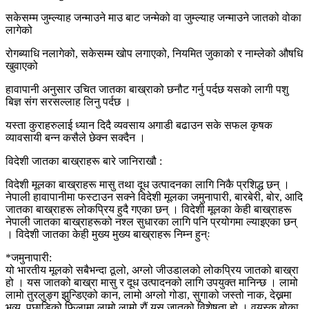
सकेसम्म जुम्ल्याह जन्माउने माउ बाट जन्मेको वा जुम्ल्याह जन्माउने जातको वोका
लागेको
रोगब्याधि नलागेको, सकेसम्म खोप लगाएको, नियमित जुकाको र नाम्लेको औषधि
खुवाएको
हावापानी अनुसार उचित जातका बाख्राको छनौट गर्नु पर्दछ यसको लागी पशु
बिज्ञ संग सरसल्लाह लिनु पर्दछ ।
यस्ता कुराहरुलाई ध्यान दिदै व्यवसाय अगाडी बढाउन सके सफल कृषक
व्यावसायी बन्न कसैले छेक्न सक्दैन ।
विदेशी जातका बाख्राहरू बारे जानिराखौ :
विदेशी मूलका बाख्राहरू मासु तथा दूध उत्पादनका लागि निकै प्रशिद्ध छन् ।
नेपाली हावापानीमा फस्टाउन सक्ने विदेशी मूलका जमुनापारी, बारबेरी, बोर, आदि
जातका बाख्राहरू लोकप्रिय हुदै गएका छन् । विदेशी मूलका केही बाख्राहरू
नेपाली जातका बाख्राहरूको नश्ल सुधारका लागि पनि प्रयोगमा ल्याइएका छन्
। विदेशी जातका केही मुख्य मुख्य बाख्राहरू निम्न हुन्ः
*जमुनापारी:
यो भारतीय मूलको सबैभन्दा ठूलो, अग्लो जीउडालको लोकप्रिय जातको बाख्रा
हो । यस जातको बाख्रा मासु र दूध उत्पादनको लागि उपयुक्त मानिन्छ । लामो
लामो तुरलुङ्ग झुन्डिएको कान, लामो अग्लो गोडा, सुगाको जस्तो नाक, देख्नमा
भव्य, पछाडिको फिलामा लामो लामो रौं यस जातको विशेषता हो । वयस्क बोका