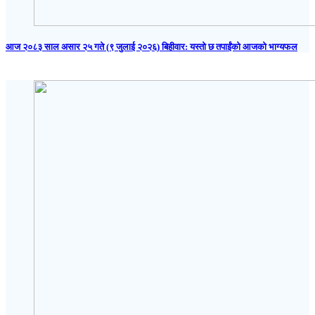
आज २०८३ साल असार २५ गते (९ जुलाई २०२६) बिहीवार: यस्तो छ तपाईंको आजको भाग्यफल