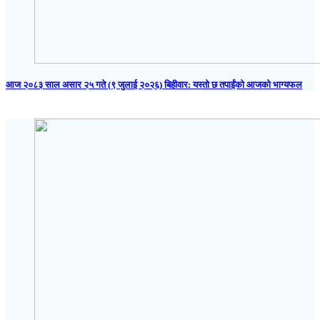
आज २०८३ साल असार २५ गते (९ जुलाई २०२६) बिहीवार: यस्तो छ तपाईंको आजको भाग्यफल