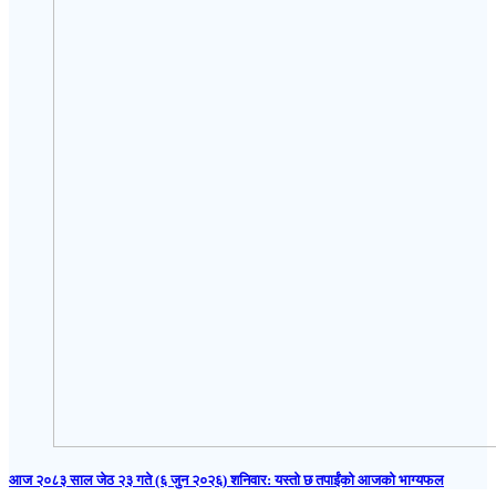
आज २०८३ साल जेठ २३ गते (६ जुन २०२६) शनिवार: यस्तो छ तपाईंको आजको भाग्यफल