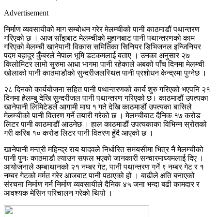
Advertisement
निर्माण व्यवसायीको माग सम्बोधन गरेर मेलम्चीको पानी काठमाडौं पथान्तरण
गरिएको छ । आज साँझबाट मेलम्चीको मुहानबाट पानी पथान्तरणको काम
गरिएको मेलम्ची खानेपानी विकास समितिका सिनियर डिभिजनल इन्जिनियर
पदम बहादुर कुँबरले नेपाल भूमि डटकमलाई बताए । उनका अनुसार २७
किलोमिटर लामो सुरुमा आधा भागमा पानी रहेकाले अबको पाँच दिनमा मेलम्ची
खोलाको पानी काठमाडौको सुन्दरीजलस्थित पानी प्रशोधन केन्द्रमा पुग्नेछ ।
२८ दिनको कार्ययोजना सहित पानी पथान्तरणको कार्य शुरु गरिएको भएपनि २१
दिनमा हेलम्बु देखि सुन्दरीजल पानी पथान्तरण गरिएको छ। काठमाडौं उपत्यका
खानेपानी लिमिटेडले आगामी माघ १ गते देखि काठमाडौं उपत्यका बासिले
मेलम्चीको पानी वितरण गर्ने तयारी गरेको छ । मेलम्चीबाट दैनिक १७ करोड
लिटर पानी काठमाडौं आउनेछ । हाल काठमाडौं उपत्यकाका विभिन्न स्रोतको
गरी करिब १० करोड लिटर पानी वितरण हुँदै आएको छ ।
खानेपानी मन्त्री महिन्द्र राय यादवले निर्धारित समयसीमा भित्र नै मेलम्चीको
पानी पुनः काठमाडौ ल्याउन सफल भएको जानकारी सन्चारमाध्यमलाई दिए ।
आयोजनाले अम्बाथानको २१ नम्बर गेट, पानी पथान्तरण गर्ने ९ नम्बर गेट र १
नम्बर गेटको मर्मत गरेर आजबाट पानी पठाएको हो । बाढीले क्षति बनाएको
संरचना निर्माण गर्न निर्माण व्यवसायीले दैनिक ४५ जना भन्दा बढी कामदार र
आवश्यक मेसिन परिचालन गरेको थियो ।