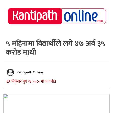
राष्ट्रिय
समाचार
मध्य
नेपाल
५ महिनामा विद्यार्थीले लगे ४७ अर्ब ३५
करोड माथी
अर्थ/
पर्यटन
मनोरञ्जन
Kantipath Online
स्वास्थ्य
बिहिबार, पुष २६, २०८० मा प्रकाशित
खेलकुद
अन्तर्वार्ता/
विचार