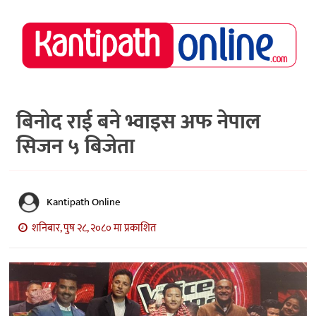
राष्ट्रिय
समाचार
मध्य
नेपाल
बिनोद राई बने भ्वाइस अफ नेपाल
सिजन ५ बिजेता
अर्थ/
पर्यटन
मनोरञ्जन
Kantipath Online
स्वास्थ्य
शनिबार, पुष २८, २०८० मा प्रकाशित
खेलकुद
अन्तर्वार्ता/
विचार