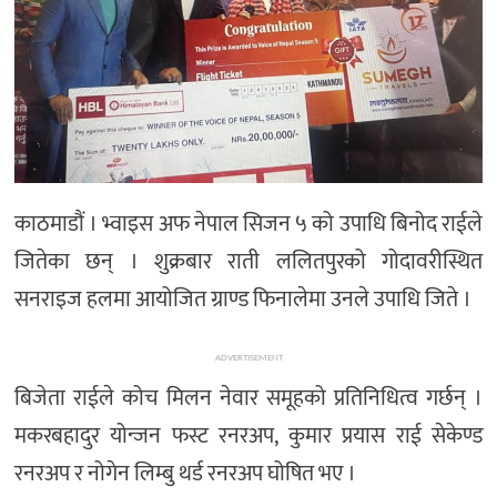
अन्तर्राष्ट्रिय/
प्रवास
भिडियो
राशिफल
English
काठमाडौं । भ्वाइस अफ नेपाल सिजन ५ को उपाधि बिनोद राईले
जितेका छन् । शुक्रबार राती ललितपुरको गोदावरीस्थित
सनराइज हलमा आयोजित ग्राण्ड फिनालेमा उनले उपाधि जिते ।
ADVERTISEMENT
बिजेता राईले कोच मिलन नेवार समूहको प्रतिनिधित्व गर्छन् ।
मकरबहादुर योन्जन फस्ट रनरअप, कुमार प्रयास राई सेकेण्ड
रनरअप र नोगेन लिम्बु थर्ड रनरअप घोषित भए ।