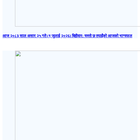
आज २०८३ साल असार २५ गते (९ जुलाई २०२६) बिहीवार: यस्तो छ तपाईंको आजको भाग्यफल