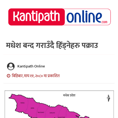
राष्ट्रिय
समाचार
मध्य
नेपाल
मधेश बन्द गराउँदै हिँड्नेहरु पक्राउ
अर्थ/
पर्यटन
Kantipath Online
मनोरञ्जन
बिहिबार, माघ ११, २०८० मा प्रकाशित
स्वास्थ्य
खेलकुद
अन्तर्वार्ता/
विचार