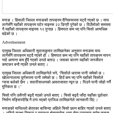
मनाङ । हिमाली जिल्ला मनाङको तापक्रम दैनिकरूपमा घट्दै गएको छ । माघ
लागेसँगै यहाँको तापक्रम घटेर माइनस २२ डिग्री पुगेको छ । दिउँसोको समयमा
नै यहाँको तापक्रम माइनस १२ पुग्दछ । हिमपात कम भए पनि चिसो अत्यधिक
बढेको छ ।
Advertisement
प्रमुख जिल्ला अधिकारी सुवासकुमार लामिछानेका अनुसार मनाङमा माघ
लागेसँगै तापक्रम घट्दै गएको हो । हिमपात कम भए पनि यहाँको तापक्रम मापन
गर्दा अत्यन्त कम हुँदै गएको उनले बताउ । जसका कारण यहाँको जनजीवन
कष्टकर बन्दै गएको उनले बताए ।
प्रमुख जिल्ला अधिकारी लामिछानेले भने, ‘चिसोले धारामा पानी जमेको छ ।
खोलानालामा पूर्णरूपमा पानी जमेको छ । हिउँ कम भए पनि यहाँको चिसोले
ग्यास बलेको छैन । सवारीसाधनको आवतजावत न्यून छ । पिउने पानी जोहो गर्नै
मुस्किल छ ।’
चिसो पनि उसैगरी बढ्दै गएको उनले बताए । चिसो बढ्दै जाँदा यहाँका पूर्वाधार
निर्माण मङ्सिरदेखि नै ठप्प भएको प्रजिअ लामिछानेले जानकारी दिए ।
मनाङको माथिल्लो क्षेत्रका बासिन्दा अहिले चिसो छल्न बाहिर गएको उनले बताए
। अहिले सुरक्षा निकाय र स्वास्थ्य क्षेत्रबाहेक अन्य सेवा प्रवाहमा समेत सकस