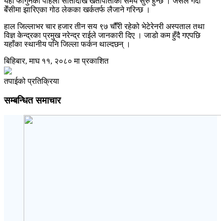
यहाँ फागुनको पहिलो सातादेखि खेतीपातीको समय सुरु हुन्छ । जसले गर्दा
बेँसीमा झारिएका गोठ लेकका खर्कतर्फ लैजाने गरिन्छ ।
हाल जिल्लाभर चार हजार तीन सय ९७ चौँरी रहेको भेटेरेनरी अस्पताल तथा
विज्ञ केन्द्रका प्रमुख नरेन्द्र राईले जानकारी दिए । जाडो कम हुँदै गएपछि
यहाँका स्थानीय पनि जिल्ला फर्कन थाल्दछन् ।
बिहिबार, माघ ११, २०८० मा प्रकाशित
तपाईको प्रतिक्रिया
सम्बन्धित समाचार