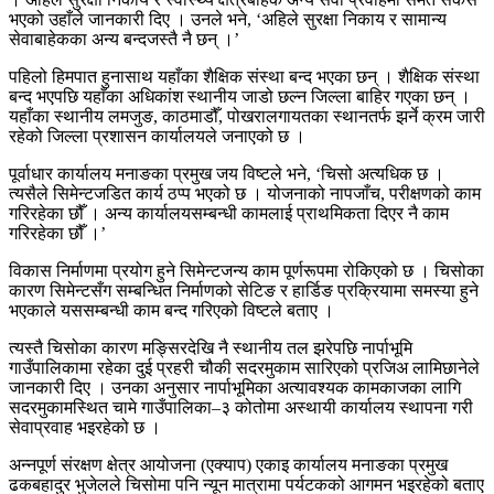
भएको उहाँले जानकारी दिए । उनले भने, ‘अहिले सुरक्षा निकाय र सामान्य
सेवाबाहेकका अन्य बन्दजस्तै नै छन् ।’
पहिलो हिमपात हुनासाथ यहाँका शैक्षिक संस्था बन्द भएका छन् । शैक्षिक संस्था
बन्द भएपछि यहाँका अधिकांश स्थानीय जाडो छल्न जिल्ला बाहिर गएका छन् ।
यहाँका स्थानीय लमजुङ, काठमाडौँ, पोखरालगायतका स्थानतर्फ झर्ने क्रम जारी
रहेको जिल्ला प्रशासन कार्यालयले जनाएको छ ।
पूर्वाधार कार्यालय मनाङका प्रमुख जय विष्टले भने, ‘चिसो अत्यधिक छ ।
त्यसैले सिमेन्टजडित कार्य ठप्प भएको छ । योजनाको नापजाँच, परीक्षणको काम
गरिरहेका छौँ । अन्य कार्यालयसम्बन्धी कामलाई प्राथमिकता दिएर नै काम
गरिरहेका छौँ ।’
विकास निर्माणमा प्रयोग हुने सिमेन्टजन्य काम पूर्णरूपमा रोकिएको छ । चिसोका
कारण सिमेन्टसँग सम्बन्धित निर्माणको सेटिङ र हार्डिङ प्रक्रियामा समस्या हुने
भएकाले यससम्बन्धी काम बन्द गरिएको विष्टले बताए ।
त्यस्तै चिसोका कारण मङ्सिरदेखि नै स्थानीय तल झरेपछि नार्पाभूमि
गाउँपालिकामा रहेका दुई प्रहरी चौकी सदरमुकाम सारिएको प्रजिअ लामिछानेले
जानकारी दिए । उनका अनुसार नार्पाभूमिका अत्यावश्यक कामकाजका लागि
सदरमुकामस्थित चामे गाउँपालिका–३ कोतोमा अस्थायी कार्यालय स्थापना गरी
सेवाप्रवाह भइरहेको छ ।
अन्नपूर्ण संरक्षण क्षेत्र आयोजना (एक्याप) एकाइ कार्यालय मनाङका प्रमुख
ढकबहादुर भुजेलले चिसोमा पनि न्यून मात्रामा पर्यटकको आगमन भइरहेको बताए