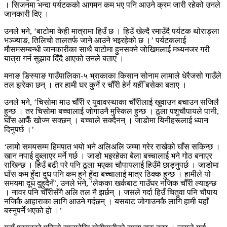
। सिजनमा भन्दा पर्यटकको आगमन कम भए पनि आउने क्रम जारी रहेको उनले
जानकारी दिए ।
उनले भने, ‘बाटोमा केही मात्रामा हिउँ छ । हिउँ खेल्दै रमाउँदै पर्यटक थोराङ्ला
भञ्ज्याङ, तिलिचो तालतर्फ जाने आउने भइरहेको छ ।’ पर्यटकलाई
मौसमसम्बन्धी जानकारीका साथै बाटोमा हुनसक्ने जोखिमलाई मध्यनजर गरी
यात्रा गर्न सुझाव दिँदै आएको उनले बताए ।
मनाङ ङिस्याङ गाउँपालिका-५ भ्राकाका किसान सोनाम लामाले धेरैजसो गाउँले
तल झरेका छन् । तर हामी घर कुर्ने र चौँरी हेर्न यहीँ बसेका बताए ।
उनले भने, ‘चिसोमा माउ चौँरी र युवावस्थाका चौँरीलाई खुवाउन बचाउन सजिलै
हुन्छ । तर चिसोमा बच्चालाई जोगाउनै मुस्किल हुन्छ । ठूला पशुचौपायले पानी,
घाँस आफैँ खोज्न सक्छन् । बच्चाले सक्दैनन् । जाडोमा यिनीहरूलाई ध्यान
दिनुपर्छ ।’
‘लामो समयसम्म हिमपात भयो भने अलिअलि जम्मा गरेर राखेको घाँस सकिन्छ ।
खान नपाई दुब्लाएर मर्ने गर्छ । जाडो भइरहेका बेला बच्चालाई भने गोठ बनाएर
राखिन्छ । हिउँ बढी परे पनि ठूला भएका चौपायलाई हिउँमै छाड्नुपर्छ । जाडोमा
घाँस कम हुँदा दुध पनि कम हुने हुँदा बच्चालाई मात्र ठिक्क हुन्छ । हामीले यो
समयमा दूध दुहुदैनँ’, उनले भने, ‘लेकका खर्कबाट गाउँघर नजिक चौँरी ल्याइन्छ
। नावर पनि चौँरीसँगै अलि तल नै झर्छन् । जसले गर्दा हिउँ चितुवा पनि चौपाय
नजिकै आहाराका लागि आउने गर्दछन् । यसबाट जोगाउनकै लागि हामी यहाँ
बस्नुपर्ने भएको हो ।’