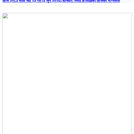
आज २०८३ साल जेठ २३ गते (६ जुन २०२६) शनिवार: यस्तो छ तपाईंको आजको भाग्यफल