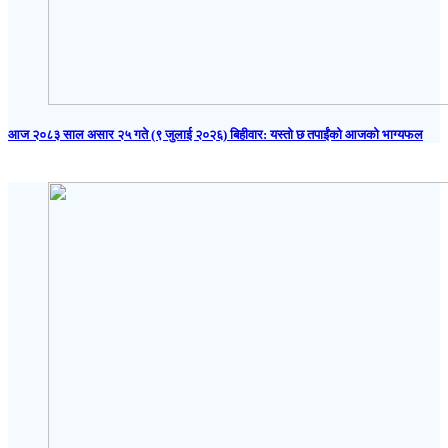
आज २०८३ साल असार २५ गते (९ जुलाई २०२६) बिहीवार: यस्तो छ तपाईंको आजको भाग्यफल