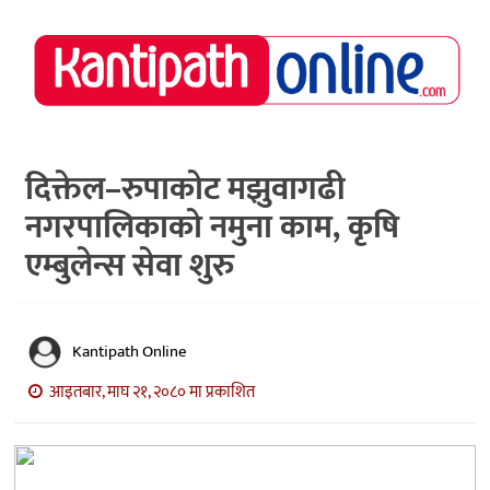
राष्ट्रिय
समाचार
मध्य
नेपाल
दिक्तेल–रुपाकोट मझुवागढी
नगरपालिकाको नमुना काम, कृषि
अर्थ/
पर्यटन
एम्बुलेन्स सेवा शुरु
मनोरञ्जन
स्वास्थ्य
Kantipath Online
खेलकुद
आइतबार, माघ २१, २०८० मा प्रकाशित
अन्तर्वार्ता/
विचार