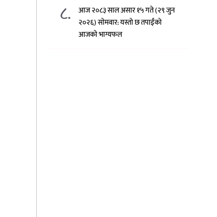
८.
आज २०८३ साल असार १५ गते (२९ जुन
२०२६) साेमवार: यस्तो छ तपाईंको
आजको भाग्यफल