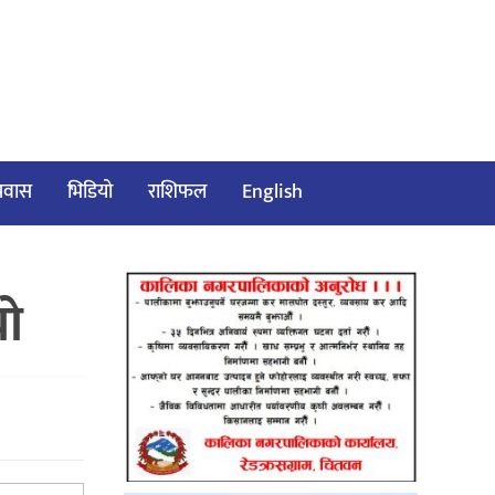
/प्रवास
भिडियो
राशिफल
English
यो