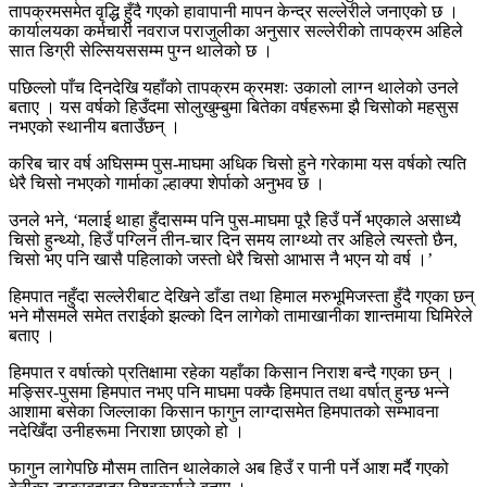
तापक्रमसमेत वृद्धि हुँदै गएको हावापानी मापन केन्द्र सल्लेरीले जनाएको छ ।
कार्यालयका कर्मचारी नवराज पराजुलीका अनुसार सल्लेरीको तापक्रम अहिले
सात डिग्री सेल्सियससम्म पुग्न थालेको छ ।
पछिल्लो पाँच दिनदेखि यहाँको तापक्रम क्रमशः उकालो लाग्न थालेको उनले
बताए । यस वर्षको हिउँदमा सोलुखुम्बुमा बितेका वर्षहरूमा झै चिसोको महसुस
नभएको स्थानीय बताउँछन् ।
करिब चार वर्ष अघिसम्म पुस-माघमा अधिक चिसो हुने गरेकामा यस वर्षको त्यति
धेरै चिसो नभएको गार्माका ल्हाक्पा शेर्पाको अनुभव छ ।
उनले भने, ‘मलाई थाहा हुँदासम्म पनि पुस-माघमा पूरै हिउँ पर्ने भएकाले असाध्यै
चिसो हुन्थ्यो, हिउँ पग्लिन तीन-चार दिन समय लाग्थ्यो तर अहिले त्यस्तो छैन,
चिसो भए पनि खासै पहिलाको जस्तो धेरै चिसो आभास नै भएन यो वर्ष ।’
हिमपात नहुँदा सल्लेरीबाट देखिने डाँडा तथा हिमाल मरुभूमिजस्ता हुँदै गएका छन्
भने मौसमले समेत तराईको झल्को दिन लागेको तामाखानीका शान्तमाया घिमिरेले
बताए ।
हिमपात र वर्षात्को प्रतिक्षामा रहेका यहाँका किसान निराश बन्दै गएका छन् ।
मङ्सिर-पुसमा हिमपात नभए पनि माघमा पक्कै हिमपात तथा वर्षात् हुन्छ भन्ने
आशामा बसेका जिल्लाका किसान फागुन लाग्दासमेत हिमपातको सम्भावना
नदेखिँदा उनीहरूमा निराशा छाएको हो ।
फागुन लागेपछि मौसम तातिन थालेकाले अब हिउँ र पानी पर्ने आश मर्दै गएको