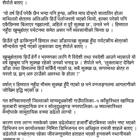
शेर्पाले बताए ।
‘यो वर्ष हिउँ परेकै छैन भन्दा पनि हुन्छ, अस्ति माघ दोस्रो सातातिर होला
माथिल्लो क्षेत्रमा अलिअलि हिउँ पर्लाजस्तो भएको थियो, हल्का परेको पनि
एकैछिनमा बिलाएर गइहाल्यो, अहिले त पूरै सुक्खा छ’, उनले भने । हिमपात
नहुँदा खुम्बुक्षेत्र पर्यटनमा समेत असर गर्ने व्यवसायीको चिन्ता छ ।
हिउँले पूरै ढाकिनुपर्ने हिमाल तथा डाँडापाखा सुक्खा हुँदा पर्यटकीय क्षेत्रको
सौन्दर्यता गुम्दै गएको लुक्लाका दामु शेर्पाले बताए ।
खुम्बुक्षेत्रमा हिउँ हेर्ने र भ्रमणका लागि नै विदेशी तथा स्वदेशी आउने भएकाले यो
वर्ष खुम्बुमा पनि सुक्खा रहेको उनको भनाइ छ । शेर्पाले भने, ‘लुक्लाबाट देखिने
डाँडा तथा हिमालमा हिउँ सकिँदै गएको छ, सबै सुक्खा छ, सगरमाथा क्षेत्र त
यस्तो छ, झन् अरु ठाउँको अवस्था के होला ?’
वर्षात् र हिमपात नहुँदा मौसम सुक्खा हुँदै गएको छ भने वनजङ्गलमा आगलागीको
जोखिम वृद्धि भएको छ ।
गत शनिबारमात्रै जिल्लाको माप्यदूधकोशी गाउँपालिका–५ काँकुस्थित खाम्दिङ
मुलाबारी सामुदायिक वन र सोलुदूधकुण्ड नगरपालिका–७ च्याल्सास्थित
मेन्दोपाके सामुदायिक वनमा डढेलो लाग्यो ।
कारण पत्ता लाग्न नसकेको उक्त डढेलोबाट हजारौँ बोटबिरुवा जलेर नष्ट भएको
डिभिजन वन कार्यालयका निमित्त डिभिजनल वन अधिकृत रामजी शाहले बताए ।
डढेलोले वनक्षेत्रमा रहेका जीवजन्तुसमेत हताहत भएको हुनसक्ने स्थानीयको
अनुमान छ ।