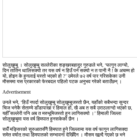
सोलुखुम्बु । सोलुखुम्बु सल्लेरीका शङ्खरबहादुर गुरुङले भने, ‘फागुन लाग्यो,
दिन तातिन थालिसक्यो तर यस वर्ष न हिउँ पर्न सक्यो न त पानी नै ! के अचम्म हो
यो, होइन के हुनलाई यस्तो भएको हो ?’ उमेरले ७२ वर्ष पार गरिसकेका उनी
मौसममा यस प्रकारको फेरबदल पहिलो पटक अनुभव गरेको बताउँछन् ।
Advertisement
उनले भने, ‘हिउँ नपर्दा सोलुखुम्बु सोलुखुम्बुजस्तो छैन, यहाँको सबैभन्दा सुन्दर
चिज भनेकै सेताम्मे डाँडापाखा र हिमाल हो, खै अब त सबै उराठलाग्दो भएको छ,
यहीँ सल्लेरी पनि अब त मरुभूमिजस्तो हुन लागिसक्यो ।’ हिमाली जिल्ला
सोलुखुम्बुमा यस वर्ष हिमपात हुनसकेको छैन ।
सधैँ मङ्सिरको सुरुआतसँगै हिमपात हुने जिल्लामा यस वर्ष फागुन लागिसक्दा
समेत वर्षात् तथा हिमपातको सम्भावना देखिँदैन । मौसम खुल्दै गएको छ भने