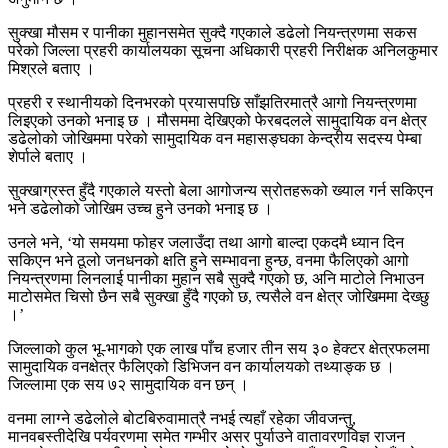
सुक्खा मौसम र पानीका मुहानसमेत सुक्दै गएकाले डढेलो नियन्त्रणमा सकस
परेको जिल्ला प्रहरी कार्यालयका सूचना अधिकारी प्रहरी निरीक्षक अनिलकुमार
मिश्रले बताए ।
प्रहरी र स्थानीयको दिनभरको प्रयासपछि साँझतिरमात्रै आगो नियन्त्रणमा
लिइएको उनको भनाइ छ । मौसममा देखिएको फेरबदलले सामुदायिक वन क्षेत्र
डढेलोको जोखिममा परेको सामुदायिक वन महासङ्घका केन्द्रीय सदस्य पेम्बा
शेर्पाले बताए ।
सुक्खाग्रस्त हुँदै गएकाले यस्तो बेला आगोजन्य स्रोतहरूको ख्याल गर्न सकिएन
भने डढेलोको जोखिम उच्च हुने उनको भनाइ छ ।
उनले भने, ‘यो समयमा फोहर जलाउँदा तथा आगो बाल्दा एकदमै ध्यान दिन
सकिएन भने ठूलो जनधनको क्षति हुने सम्भावना हुन्छ, वनमा फैलिएको आगो
नियन्त्रणमा लिनलाई पानीका मुहान सबै सुक्दै गएको छ, अनि माटोले निभाउन
माटोसमेत चिसो छैन सबै सुक्खा हुँदै गएको छ, त्यसैले वन क्षेत्र जोखिममा देख्छु
।’
जिल्लाको कुल भू-भागको एक लाख पाँच हजार तीन सय ३० हेक्टर क्षेत्रफलमा
सामुदायिक वनक्षेत्र फैलिएको डिभिजन वन कार्यालयको तथ्याङ्क छ ।
जिल्लामा एक सय ७२ सामुदायिक वन छन् ।
वनमा लाग्ने डढेलोले बोटबिरुवामात्रै नभई त्यहाँ रहेका जीवजन्तु,
मानवबस्तीदेखि पर्यवरणमा समेत गम्भीर असर पुर्याउने वातावरणविज्ञ राजन