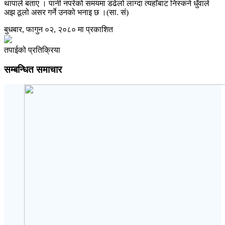
थापाले बताए । पानी नपरेको समयमा डढेलो लाग्दा त्यहाँबाट निस्कने धुँवाले
अझ ठूलो असर गर्ने उनको भनाइ छ ।(सा. सं)
बुधबार, फागुन ०२, २०८० मा प्रकाशित
तपाईको प्रतिक्रिया
सम्बन्धित समाचार