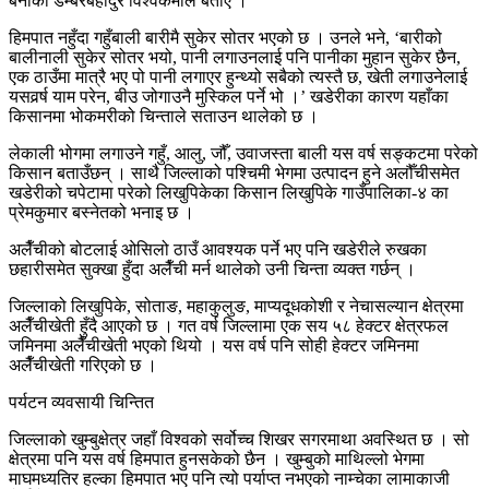
बेनीका डम्बरबहादुर विश्वकर्माले बताए ।
हिमपात नहुँदा गहुँबाली बारीमै सुकेर सोतर भएको छ । उनले भने, ‘बारीको
बालीनाली सुकेर सोतर भयो, पानी लगाउनलाई पनि पानीका मुहान सुकेर छैन,
एक ठाउँमा मात्रै भए पो पानी लगाएर हुन्थ्यो सबैको त्यस्तै छ, खेती लगाउनेलाई
यसवर्र्ष याम परेन, बीउ जोगाउनै मुस्किल पर्ने भो ।’ खडेरीका कारण यहाँका
किसानमा भोकमरीको चिन्ताले सताउन थालेको छ ।
लेकाली भोगमा लगाउने गहुँ, आलु, जौँ, उवाजस्ता बाली यस वर्ष सङ्कटमा परेको
किसान बताउँछन् । साथै जिल्लाको पश्चिमी भेगमा उत्पादन हुने अलौँचीसमेत
खडेरीको चपेटामा परेको लिखुपिकेका किसान लिखुपिके गाउँपालिका-४ का
प्रेमकुमार बस्नेतको भनाइ छ ।
अलैँचीको बोटलाई ओसिलो ठाउँ आवश्यक पर्ने भए पनि खडेरीले रुखका
छहारीसमेत सुक्खा हुँदा अलैँची मर्न थालेको उनी चिन्ता व्यक्त गर्छन् ।
जिल्लाको लिखुपिके, सोताङ, महाकुलुङ, माप्यदूधकोशी र नेचासल्यान क्षेत्रमा
अलैँचीखेती हुँदै आएको छ । गत वर्ष जिल्लामा एक सय ५८ हेक्टर क्षेत्रफल
जमिनमा अलैँचीखेती भएको थियो । यस वर्ष पनि सोही हेक्टर जमिनमा
अलैँचीखेती गरिएको छ ।
पर्यटन व्यवसायी चिन्तित
जिल्लाको खुम्बुक्षेत्र जहाँ विश्वको सर्वोच्च शिखर सगरमाथा अवस्थित छ । सो
क्षेत्रमा पनि यस वर्ष हिमपात हुनसकेको छैन । खुम्बुको माथिल्लो भेगमा
माघमध्यतिर हल्का हिमपात भए पनि त्यो पर्याप्त नभएको नाम्चेका लामाकाजी