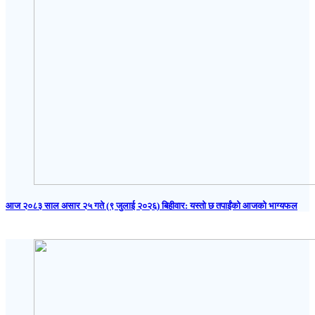
आज २०८३ साल असार २५ गते (९ जुलाई २०२६) बिहीवार: यस्तो छ तपाईंको आजको भाग्यफल