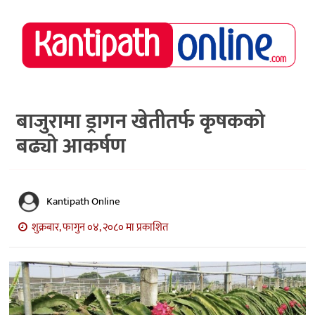
राष्ट्रिय
समाचार
मध्य
नेपाल
बाजुरामा ड्रागन खेतीतर्फ कृषकको
बढ्यो आकर्षण
अर्थ/
पर्यटन
मनोरञ्जन
Kantipath Online
स्वास्थ्य
शुक्रबार, फागुन ०४, २०८० मा प्रकाशित
खेलकुद
अन्तर्वार्ता/
विचार