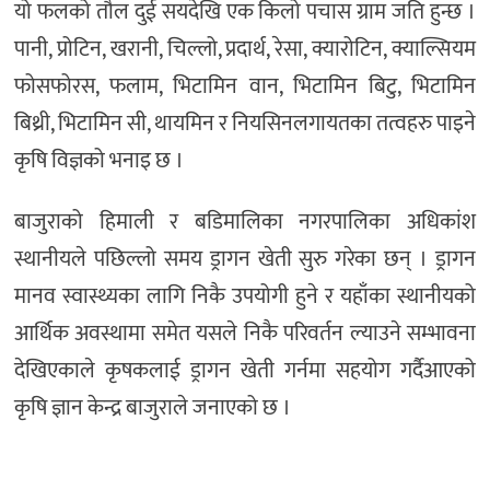
यो फलको तौल दुई सयदेखि एक किलो पचास ग्राम जति हुन्छ ।
पानी, प्रोटिन, खरानी, चिल्लो, प्रदार्थ, रेसा, क्यारोटिन, क्याल्सियम
फोसफोरस, फलाम, भिटामिन वान, भिटामिन बिटु, भिटामिन
बिथ्री, भिटामिन सी, थायमिन र नियसिनलगायतका तत्वहरु पाइने
कृषि विज्ञको भनाइ छ ।
बाजुराको हिमाली र बडिमालिका नगरपालिका अधिकांश
स्थानीयले पछिल्लो समय ड्रागन खेती सुरु गरेका छन् । ड्रागन
मानव स्वास्थ्यका लागि निकै उपयोगी हुने र यहाँका स्थानीयको
आर्थिक अवस्थामा समेत यसले निकै परिवर्तन ल्याउने सम्भावना
देखिएकाले कृषकलाई ड्रागन खेती गर्नमा सहयोग गर्दैआएको
कृषि ज्ञान केन्द्र बाजुराले जनाएको छ ।