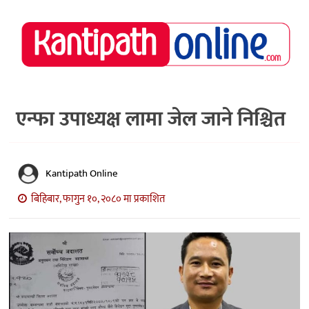
राष्ट्रिय
समाचार
मध्य
नेपाल
एन्फा उपाध्यक्ष लामा जेल जाने निश्चित
अर्थ/
पर्यटन
Kantipath Online
मनोरञ्जन
बिहिबार, फागुन १०, २०८० मा प्रकाशित
स्वास्थ्य
खेलकुद
अन्तर्वार्ता/
विचार