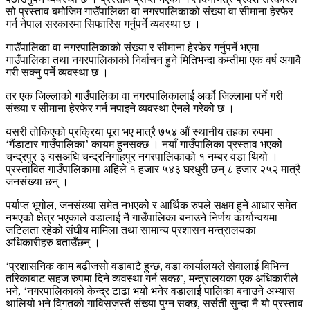
सो प्रस्ताव बमोजिम गाउँपालिका वा नगरपालिकाको संख्या वा सीमाना हेरफेर
गर्न नेपाल सरकारमा सिफारिस गर्नुपर्ने व्यवस्था छ ।
गाउँपालिका वा नगरपालिकाको संख्या र सीमाना हेरफेर गर्नुपर्ने भएमा
गाउँपालिका तथा नगरपालिकाको निर्वाचन हुने मितिभन्दा कम्तीमा एक वर्ष अगावै
गरी सक्नु पर्ने व्यवस्था छ ।
तर एक जिल्लाको गाउँपालिका वा नगरपालिकालाई अर्को जिल्लामा पर्ने गरी
संख्या र सीमाना हेरफेर गर्न नपाइने व्यवस्था ऐनले गरेको छ ।
यसरी तोकिएको प्रक्रिया पूरा भए मात्रै ७५४ औं स्थानीय तहका रुपमा
‘गैंडाटार गाउँपालिका’ कायम हुनसक्छ । नयाँ गाउँपालिका प्रस्ताव भएको
चन्द्रपुर ३ यसअघि चन्द्रनिगाहपुर नगरपालिकाको १ नम्बर वडा थियो ।
प्रस्तावित गाउँपालिकामा अहिले १ हजार ५४३ घरधुरी छन् ८ हजार २५२ मात्रै
जनसंख्या छन् ।
पर्याप्त भूगोल, जनसंख्या समेत नभएको र आर्थिक रुपले सक्षम हुने आधार समेत
नभएको क्षेत्र भएकाले वडालाई नै गाउँपालिका बनाउने निर्णय कार्यान्वयमा
जटिलता रहेको संघीय मामिला तथा सामान्य प्रशासन मन्त्रालयका
अधिकारीहरु बताउँछन् ।
‘प्रशासनिक काम बढीजसो वडाबाटै हुन्छ, वडा कार्यालयले सेवालाई विभिन्न
तरिकाबाट सहज रुपमा दिने व्यवस्था गर्न सक्छ’, मन्त्रालयका एक अधिकारीले
भने, ‘नगरपालिकाको केन्द्र टाढा भयो भनेर वडालाई पालिका बनाउने अभ्यास
थालियो भने विगतको गाविसजस्तै संख्या पुग्न सक्छ, सर्सती सुन्दा नै यो प्रस्ताव