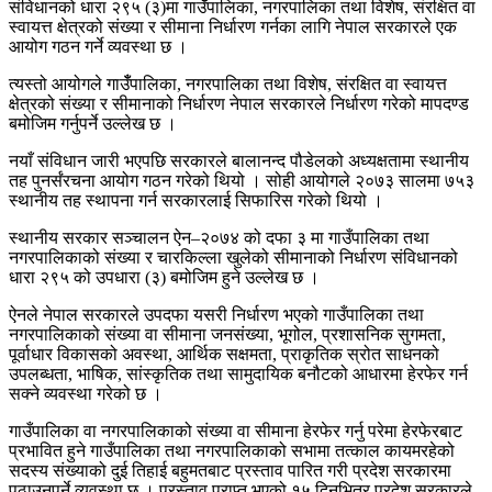
संविधानको धारा २९५ (३)मा गाउँँपालिका, नगरपालिका तथा विशेष, संरक्षित वा
स्वायत्त क्षेत्रको संख्या र सीमाना निर्धारण गर्नका लागि नेपाल सरकारले एक
आयोग गठन गर्ने व्यवस्था छ ।
त्यस्तो आयोगले गाउँँपालिका, नगरपालिका तथा विशेष, संरक्षित वा स्वायत्त
क्षेत्रको संख्या र सीमानाको निर्धारण नेपाल सरकारले निर्धारण गरेको मापदण्ड
बमोजिम गर्नुपर्ने उल्लेख छ ।
नयाँ संविधान जारी भएपछि सरकारले बालानन्द पौडेलको अध्यक्षतामा स्थानीय
तह पुनर्संरचना आयोग गठन गरेको थियो । सोही आयोगले २०७३ सालमा ७५३
स्थानीय तह स्थापना गर्न सरकारलाई सिफारिस गरेको थियो ।
स्थानीय सरकार सञ्चालन ऐन–२०७४ को दफा ३ मा गाउँपालिका तथा
नगरपालिकाको संख्या र चारकिल्ला खुलेको सीमानाको निर्धारण संविधानको
धारा २९५ को उपधारा (३) बमोजिम हुने उल्लेख छ ।
ऐनले नेपाल सरकारले उपदफा यसरी निर्धारण भएको गाउँपालिका तथा
नगरपालिकाको संख्या वा सीमाना जनसंख्या, भूगोल, प्रशासनिक सुगमता,
पूर्वाधार विकासको अवस्था, आर्थिक सक्षमता, प्राकृतिक स्रोत साधनको
उपलब्धता, भाषिक, सांस्कृतिक तथा सामुदायिक बनौटको आधारमा हेरफेर गर्न
सक्ने व्यवस्था गरेको छ ।
गाउँपालिका वा नगरपालिकाको संख्या वा सीमाना हेरफेर गर्नु परेमा हेरफेरबाट
प्रभावित हुने गाउँपालिका तथा नगरपालिकाको सभामा तत्काल कायमरहेको
सदस्य संख्याको दुई तिहाई बहुमतबाट प्रस्ताव पारित गरी प्रदेश सरकारमा
पठाउनुपर्ने व्यवस्था छ । प्रस्ताव प्राप्त भएको १५ दिनभित्र प्रदेश सरकारले