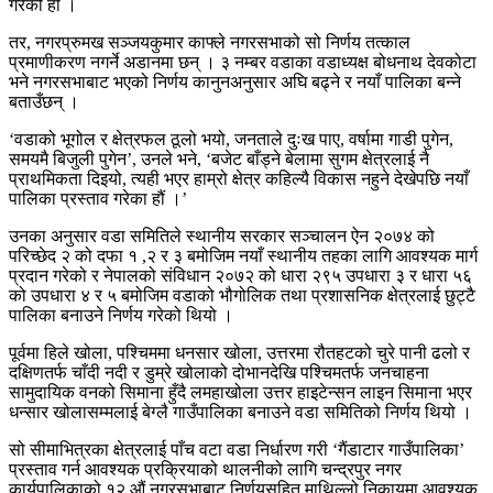
गरेको हो ।
तर, नगरप्रुमख सञ्जयकुमार काफ्ले नगरसभाको सो निर्णय तत्काल
प्रमाणीकरण नगर्ने अडानमा छन् । ३ नम्बर वडाका वडाध्यक्ष बोधनाथ देवकोटा
भने नगरसभाबाट भएको निर्णय कानुनअनुसार अघि बढ्ने र नयाँ पालिका बन्ने
बताउँछन् ।
‘वडाको भूगोल र क्षेत्रफल ठूलो भयो, जनताले दुःख पाए, वर्षामा गाडी पुगेन,
समयमै बिजुली पुगेन’, उनले भने, ‘बजेट बाँड्ने बेलामा सुगम क्षेत्रलाई नै
प्राथमिकता दिइयो, त्यही भएर हाम्रो क्षेत्र कहिल्यै विकास नहुने देखेपछि नयाँ
पालिका प्रस्ताव गरेका हौं ।’
उनका अनुसार वडा समितिले स्थानीय सरकार सञ्चालन ऐन २०७४ को
परिच्छेद २ को दफा १ ,२ र ३ बमोजिम नयाँ स्थानीय तहका लागि आवश्यक मार्ग
प्रदान गरेको र नेपालको संविधान २०७२ को धारा २९५ उपधारा ३ र धारा ५६
को उपधारा ४ र ५ बमोजिम वडाको भौगोलिक तथा प्रशासनिक क्षेत्रलाई छुट्टै
पालिका बनाउने निर्णय गरेको थियो ।
पूर्वमा हिले खोला, पश्चिममा धनसार खोला, उत्तरमा रौतहटको चुरे पानी ढलो र
दक्षिणतर्फ चाँदी नदी र डुम्रे खोलाको दोभानदेखि पश्चिमतर्फ जनचाहना
सामुदायिक वनको सिमाना हुँदै लमहाखोला उत्तर हाइटेन्सन लाइन सिमाना भएर
धन्सार खोलासम्मलाई बेग्लै गाउँपालिका बनाउने वडा समितिको निर्णय थियो ।
सो सीमाभित्रका क्षेत्रलाई पाँच वटा वडा निर्धारण गरी ‘गैंडाटार गाउँपालिका’
प्रस्ताव गर्न आवश्यक प्रक्रियाको थालनीको लागि चन्द्रपुर नगर
कार्यपालिकाको १२ औं नगरसभाबाट निर्णयसहित माथिल्लो निकायमा आवश्यक