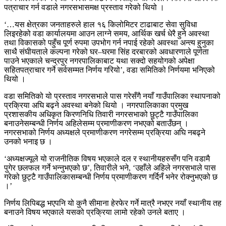
पत्राचार गर्न वडाले नगरसभासमक्ष प्रस्ताव गरेको थियो ।
‘…यस क्षेत्रका जनताहरुले हाल १६ किलोमिटर टाढाबाट सेवा सुविधा
लिइरहेको वडा कार्यालयमा आउन लाग्ने समय, आर्थिक खर्च धेरै हुने अवस्था
तथा विकासको पहुँच पूर्ण रुपमा उपभोग गर्न नपाई रहेको अवस्था अन्त्य हुनुका
साथै संघीयताले कल्पना गरेको घर–घरमा सिंह दरबारको अवधारणाले पूर्णता
पाउने भएकाले चन्द्रपुर नगरपालिकाबाट यथा सक्दो सहयोगको अपेक्षा
सहितपत्राचार गर्ने सर्वसम्मत निर्णय गरियो’, वडा समितिको निर्णयमा भनिएको
थियो ।
वडा समितिको यो प्रस्ताव नगरसभाले पास गरेसँगै नयाँ गाउँपालिका स्थापनाको
प्रक्रिया अघि बढ्ने अवस्था बनेको थियो । नगरपालिकाका प्रमुख
प्रशासकीय अधिकृत किरणनिधि तिवारी नगरसभाको छुट्टै गाउँपालिका
बनाउनेसम्बन्धी निर्णय अहिलेसम्म प्रमाणीकरण नभएको बताउँछन् ।
नगरसभाको निर्णय अध्यक्षले प्रमाणीकरण नगरेसम्म प्रक्रिया अघि नबढ्ने
उनको भनाइ छ ।
‘अध्यक्षज्यूले यो राजनीतिक विषय भएकाले दल र स्थानीयहरुसँग पनि वडामै
पुगेर छलफल गर्ने भन्नुभएको छ’, तिवारीले भने, ‘उहाँले अहिले नगरसभाले पास
गरेको छुट्टै गाउँपालिकासम्बन्धी निर्णय प्रमाणीकरण गर्दिनँ भनेर रोक्नुभएको छ
।’
निर्णय लिपिबद्ध भएपनि यो कुनै सीमाना हेरफेर गर्ने मात्रै नभएर नयाँ स्थानीय तह
बनाउने विषय भएकाले यसको प्रक्रिया लामो रहेको उनले बताए ।