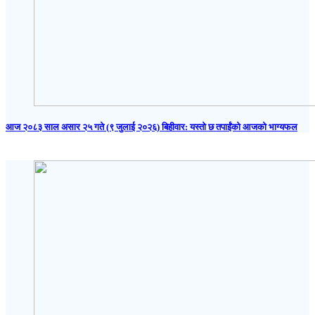
आज २०८३ साल असार २५ गते (९ जुलाई २०२६) बिहीवार: यस्तो छ तपाईंको आजको भाग्यफल