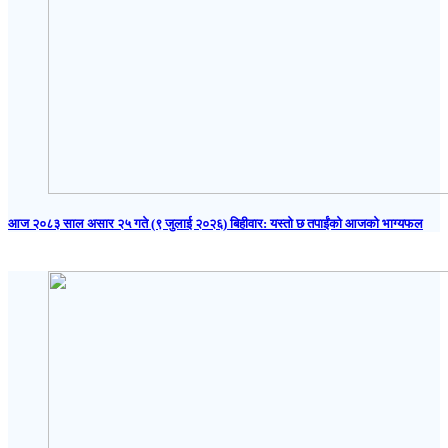
आज २०८३ साल असार २५ गते (९ जुलाई २०२६) बिहीवार: यस्तो छ तपाईंको आजको भाग्यफल