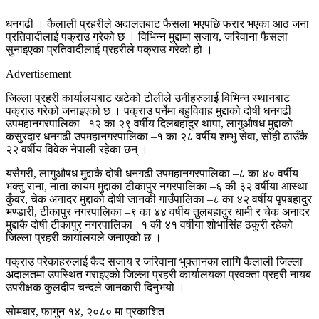
धनगढी । कैलाली प्रहरीले अदालतबाट फैसला भएपछि फरार भएका आठ जना
प्रतिवादीलाई पक्राउ गरेको छ । विभिन्न मुद्दामा सजाय, जरिवाना फैसला
सुनाइएका प्रतिवादीलाई प्रहरीले पक्राउ गरेको हो ।
Advertisement
जिल्ला प्रहरी कार्यालयबाट खटेको टोलीले उनीहरुलाई विभिन्न स्थानबाट
पक्राउ गरेको जनाइएको छ । पक्राउ पर्नेमा बहुविवाह मुद्दाको दोषी धनगढी
उपमहानगरपालिका –१२ का २९ वर्षीय दिलबहादुर थापा, लागुऔषध मुद्दाको
कसुरदार धनगढी उपमहानगरपालिका –१ का २८ वर्षीय शम्भु सेवा, सोही ठाउँकै
२२ वर्षीय विवेक नेपाली रहेका छन् ।
यसैगरी, लागुऔषध मुद्दाकै दोषी धनगढी उपमहानगरपालिका –८ का ४० वर्षीय
भक्तु राना, नाता कायम मुद्दाका टीकापुर नगरपालिका –६ की ३२ वर्षीया आस्था
कुँवर, चेक अनादर मुद्दाको दोषी जानकी गाउँपालिका –८ का ४२ वर्षीय पृपबहादुर
भण्डारी, टीकापुर नगरपालिका –९ का ४४ वर्षीय तुलबहादुर धामी र चेक अनादर
मुद्दाकै दोषी टीकापुर नगरपालिका –१ की ४१ वर्षीया शोभासिंह ठकुरी रहेको
जिल्ला प्रहरी कार्यालयले जनाएको छ ।
पक्राउ परेकाहरुलाई कैद सजाय र जरिवाना भुक्तानका लागि कैलाली जिल्ला
अदालतमा उपस्थित गराइएको जिल्ला प्रहरी कार्यालयका प्रवक्ता प्रहरी नायब
उपरीक्षक कुलदीप चन्दले जानकारी दिनुभयो ।
सोमबार, फागुन १४, २०८० मा प्रकाशित