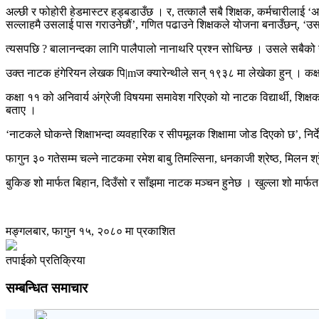
अल्छी र फोहोरी हेडमास्टर हड्बडाउँछ । र, तत्कालै सबै शिक्षक, कर्मचारीलाई ‘
सल्लाहमै उसलाई पास गराउनेछौं’, गणित पढाउने शिक्षकले योजना बनाउँछन्, ‘उसल
त्यसपछि ? बालानन्दका लागि पालैपालो नानाथरि प्रश्न सोधिन्छ । उसले सबैको
उक्त नाटक हंगेरियन लेखक पि|mज क्यारेन्थीले सन् १९३८ मा लेखेका हुन् । कक्ष
कक्षा ११ को अनिवार्य अंग्रेजी विषयमा समावेश गरिएको यो नाटक विद्यार्थी, शि
बताए ।
‘नाटकले घोकन्ते शिक्षाभन्दा व्यवहारिक र सीपमूलक शिक्षामा जोड दिएको छ’, निर
फागुन ३० गतेसम्म चल्ने नाटकमा रमेश बाबु तिमल्सिना, धनकाजी श्रेष्ठ, मिलन श
बुकिङ शो मार्फत बिहान, दिउँसो र साँझमा नाटक मञ्चन हुनेछ । खुल्ला शो मार्फत
मङ्गलबार, फागुन १५, २०८० मा प्रकाशित
तपाईको प्रतिक्रिया
सम्बन्धित समाचार