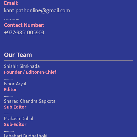
Email:
kantipathonline@gmail.com
………..
Contact Number:
+977-9851005903
Our Team
Shishir Simkhada
Founder / Editor-In-Chief
……….
Ishor Aryal
Editor
……….
Sharad Chandra Sapkota
Sub-Editor
……….
Prakash Dahal
Sub-Editor
………..
Labahari Budhathoki