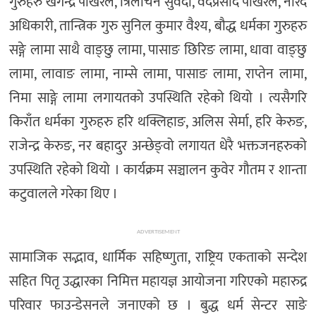
गुरुहरु खगेन्द्र पोखरेल, त्रिलोचन सुवेदी, वेदप्रसाद पोखरेल, नारद
अधिकारी, तान्त्रिक गुरु सुनिल कुमार वैश्य, बौद्ध धर्मका गुरुहरु
सङ्गे लामा साथै वाङ्छु लामा, पासाङ छिरिङ लामा, धावा वाङ्छु
लामा, लावाङ लामा, नाम्से लामा, पासाङ लामा, राप्तेन लामा,
निमा साङ्गे लामा लगायतको उपस्थिति रहेको थियो । त्यसैगरि
किराँत धर्मका गुरुहरु हरि थक्लिहाङ, अलिस सेर्मा, हरि केरुङ,
राजेन्द्र केरुङ, नर बहादुर अन्छेङ्वो लगायत धेरै भक्तजनहरुको
उपस्थिति रहेको थियो । कार्यक्रम सञ्चालन कुवेर गौतम र शान्ता
कटुवालले गरेका थिए ।
ADVERTISEMENT
सामाजिक सद्भाव, धार्मिक सहिष्णुता, राष्ट्रिय एकताको सन्देश
सहित पितृ उद्धारका निमित्त महायज्ञ आयोजना गरिएको महारुद्र
परिवार फाउन्डेसनले जनाएको छ । बुद्ध धर्म सेन्टर साङे