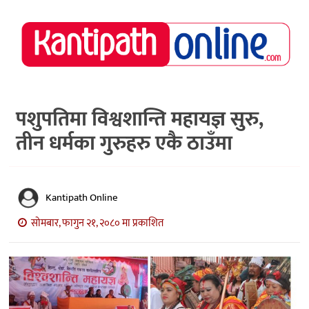
राष्ट्रिय
समाचार
मध्य
नेपाल
पशुपतिमा विश्वशान्ति महायज्ञ सुरु,
तीन धर्मका गुरुहरु एकै ठाउँमा
अर्थ/
पर्यटन
मनोरञ्जन
Kantipath Online
स्वास्थ्य
सोमबार, फागुन २१, २०८० मा प्रकाशित
खेलकुद
अन्तर्वार्ता/
विचार