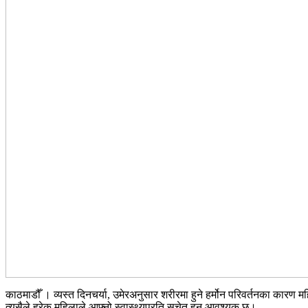
काठमाडौँ । व्यस्त दिनचर्या, उमेरअनुसार शरीरमा हुने हर्मोन परिवर्तनका कारण म
त्यसैले हरेक महिलाले आफ्नो स्वास्थ्यप्रति सचेत हुनु आवश्यक छ।