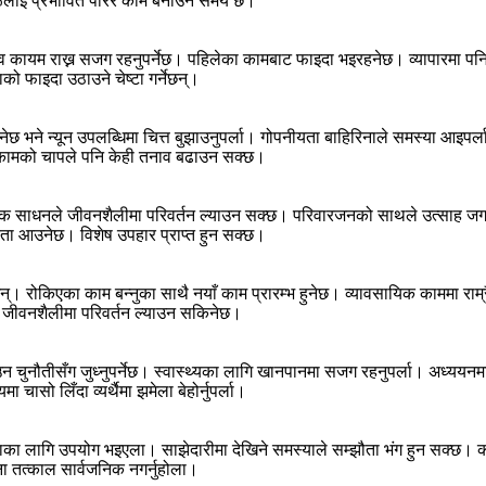
ूलाई प्रभावित पारेर काम बनाउने समय छ।
कायम राख्न सजग रहनुपर्नेछ। पहिलेका कामबाट फाइदा भइरहनेछ। व्यापारमा पनि से
फाइदा उठाउने चेष्टा गर्नेछन्।
ेछ भने न्यून उपलब्धिमा चित्त बुझाउनुपर्ला। गोपनीयता बाहिरिनाले समस्या आइपर
 कामको चापले पनि केही तनाव बढाउन सक्छ।
 साधनले जीवनशैलीमा परिवर्तन ल्याउन सक्छ। परिवारजनको साथले उत्साह जगाउ
ारता आउनेछ। विशेष उपहार प्राप्त हुन सक्छ।
। रोकिएका काम बन्नुका साथै नयाँ काम प्रारम्भ हुनेछ। व्यावसायिक काममा राम्र
 जीवनशैलीमा परिवर्तन ल्याउन सकिनेछ।
चुनौतीसँग जुध्नुपर्नेछ। स्वास्थ्यका लागि खानपानमा सजग रहनुपर्ला। अध्ययनम
सो लिँदा व्यर्थैमा झमेला बेहोर्नुपर्ला।
 लागि उपयोग भइएला। साझेदारीमा देखिने समस्याले सम्झौता भंग हुन सक्छ। 
ना तत्काल सार्वजनिक नगर्नुहोला।