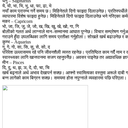
धनु – Sagittarius
ये, यो, भा, भि, भु, धा, फा, ढा, भे
नयाँ काम प्रारम्भ गर्ने समय छ। मिहिनेतले दिगो फाइदा दिलाउनेछ। प्रतिस्पर्ध
व्यापारमा विशेष फाइदा हुनेछ। मिहिनेतले दिगो फाइदा दिलाउनेछ भने गरिएका कर्
मकर – Capricorn
भो, जा, जि, जु, जे, जो, ख, खि, खु, खे, खो, गा, गि
बोलीको गलत अर्थ लाग्नाले मान–सम्मानमा आघात पुग्नेछ। विचार सम्प्रेषण गर्न
गराउने हुँदा उपलब्धिका लागि समय प्रतीक्षा गर्नुहोला। सोखले खर्च बढाउनेछ
कुम्भ – Aquarius
गु, गे, गो, सा, सि, सु, से, सो, द
परिवेश उल्लासमय रहे पनि जीवनशैली व्यस्त रहनेछ। प्रतिष्ठित काम गर्दै नाम 
स्वास्थ्यका लागि खानपानमा सजग रहनुपर्नेछ। अवसर पाइनेछ तर अद्यावधिक ज्
मीन – Pisces
दि, दु, थ, झ, ञ, दे, दो, चा, चि
खर्च बढ्नाले अर्थ अभाव देखापर्न सक्छ। आफ्नो स्वामित्वका वस्तुमा अरूले दाबी
बन्न लागेको काम बिग्रन सक्छ। समयमा होस नपुग्नाले व्यवहारमा पछि परिएला। टा