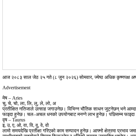
आज २०८३ साल जेठ २५ गते (८ जुन २०२६) साेमवार, ज्येष्ठ अधिक कृष्णपक्ष अष्टमी
Advertisement
मेष – Aries
चु, चे, चो, ला, लि, लु, ले, लो, अ
प्रतीक्षित नतिजाले उत्साह जगाउनेछ। विभिन्न भौतिक साधन जुट्नेछन् भने आम्दा
फाइदा हुनेछ। चल–अचल धनको उपयोगबाट मनग्गे लाभ हुनेछ। पछिसम्म फाइदा ह
वृष – Taurus
इ, उ, ए, ओ, वा, वि, वु, वे, वो
लामो समयदेखि प्रतीक्षा गरिएको काम सम्पादन हुनेछ। आफ्नो क्षेत्रमा प्रभाव जम