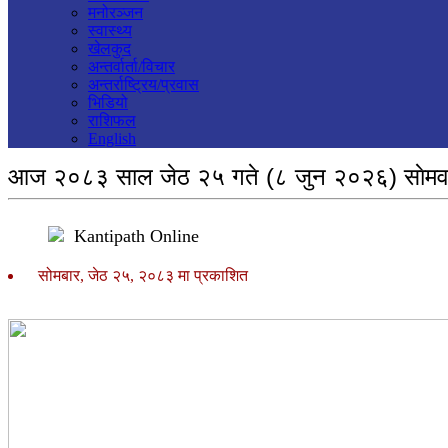
मनोरञ्जन
स्वास्थ्य
खेलकुद
अन्तर्वार्ता/विचार
अन्तर्राष्ट्रिय/प्रवास
भिडियो
राशिफल
English
आज २०८३ साल जेठ २५ गते (८ जुन २०२६) साेमवा
Kantipath Online
सोमबार, जेठ २५, २०८३ मा प्रकाशित