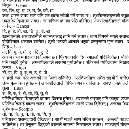
साथीभाइको सहयोगले हिम्मत दिलाउनेछ र आँटेको काममा उत्साहित भइनेछ। अर
मिथुन – Gemini
का, कि, कु, घ, ङ, छ, के, को, हा
काम थाल्न समय लागे पनि सम्भावना खोजी गर्ने समय छ। शुभचिन्तकहरूको सद्भाव 
उपलब्धि दिलाउन सक्छ। सामाजिक काममा पछि परिनेछ। अवसरवादीहरूले मौकाको 
कर्कट – Cancer
हि, हु, हे, हो, डा, डि, डु, डे, डो
खानपानको असावधानीले स्वास्थ्यलाई हानि गर्न सक्छ। काम बिग्रने भयले सताउन
दोहोरिनाले अलमल बढ्नेछ। ठूलो भागको आशाले भएको वस्तुसमेत गुम्न सक्छ।
सिंह – Leo
मा, मि, मु, मे, मो, टा, टि, टु, टे
आराम तथा मनोरञ्जनको समय छ। प्रियजनसँग दिन रमाइलो गरि बित्नेछ। भौतिक
पनि फाइदै हुनेछ। लगनशीलताले लक्ष्यमा पुर्याउनेछ। पहिरनले व्यक्तित्वमा निख
कन्या – Virgo
टो, पा, पि, पु, ष, ण, ठ, पे, पो
साहसी काम गरेर अरूको मन जित्न सकिनेछ। प्रतिपक्षीहरू समेत सहयोगी बन्नेछन्
उच्च मूल्यांकन हुनेछ भने लगनशीलताले विभिन्न अवसर दिलाउन सक्छ। मेहनतले
तुला – Libra
रा, रि, रु, रे, रो, ता, ति, तु, ते
परिस्थितिवश चिताएको काममा विलम्ब हुनेछ। अवसरले पछ्याए पनि फाइदा उठाउन 
परिस्थितिलाई बदल्न सक्छ। शुभचिन्तकहरूले राम्रो साथ दिनेछन्। अरूका विषयमा चा
बृश्चिक – Scorpio
तो, ना, नि, नु, ने, नो, या, यि, यु
परिवारमा असमझदारी देखिएला। साथीभाइले साथ नदिन सक्छन्। अरूको फाइदाका
सकिनेछ। तर बेसुरमा दिइएको वचनले समस्या निम्त्याउन सक्छ। महत्त्वपूर्ण योज