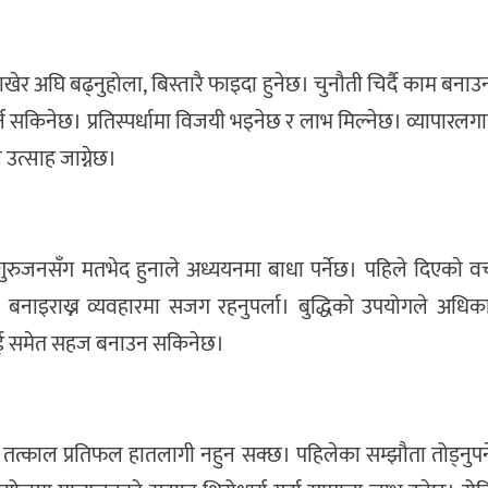
्य राखेर अघि बढ्नुहोला, बिस्तारै फाइदा हुनेछ। चुनौती चिर्दै काम ब
र्न सकिनेछ। प्रतिस्पर्धामा विजयी भइनेछ र लाभ मिल्नेछ। व्यापारल
उत्साह जाग्नेछ।
रुजनसँग मतभेद हुनाले अध्ययनमा बाधा पर्नेछ। पहिले दिएकाे वचन
ाइराख्न व्यवहारमा सजग रहनुपर्ला। बुद्धिको उपयोगले अधिकार र
लाई समेत सहज बनाउन सकिनेछ।
तत्काल प्रतिफल हातलागी नहुन सक्छ। पहिलेका सम्झौता तोड्नुपर्न