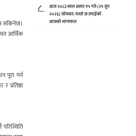
८.
आज २०८३ साल असार १५ गते (२९ जुन
२०२६) साेमवार: यस्तो छ तपाईंको
आजको भाग्यफल
नाउन सकिनेछ।
गायत आर्थिक
 पूरा गर्न
 प्रतिष्ठा
े परिस्थिति