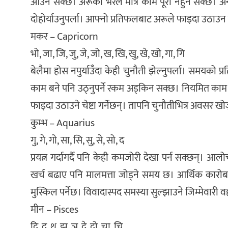
आउन सक्छ। अरूको भरले मात्र काम पूरा नहुन सक्छ। अन्
दोहोर्याउनुपर्ला। आफ्नो प्रतिफलबाट अरूले फाइदा उठाउन
मकर – Capricorn
भो, जा, जि, जु, जे, जो, ख, खि, खु, खे, खो, गा, गि
बेलैमा होस नपुर्याउँदा केही चुनौती झेल्नुपर्ला। समयको प
काम बने पनि उठ्नुपर्ने रकम अड्किन सक्छ। नियमित काम
फाइदा उठाउने चेष्टा गर्नेछन्। तापनि चुनौतीभित्र अवसर खो
कुम्भ – Aquarius
गु, गे, गो, सा, सि, सु, से, सो, द
प्रयत्न गर्दागर्दै पनि केही कमजोरी देखा पर्न सक्छन्। आ
खर्च बढाए पनि मालमत्ता जोड्ने समय छ। आर्थिक कारो
मुस्किल पर्नेछ। विवादास्पद समस्या सुल्झाउने जिम्मेवारी वहन
मीन – Pisces
दि, दु, थ, झ, ञ, दे, दो, चा, चि