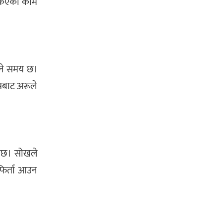
ोकिएका काम
हुने समय छ।
मबाट अरूले
्नेछ। सोखले
फिर्ता आउन