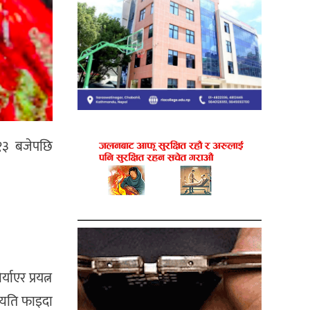
ः१३ बजेपछि
ाएर प्रयत्न
त्यति फाइदा