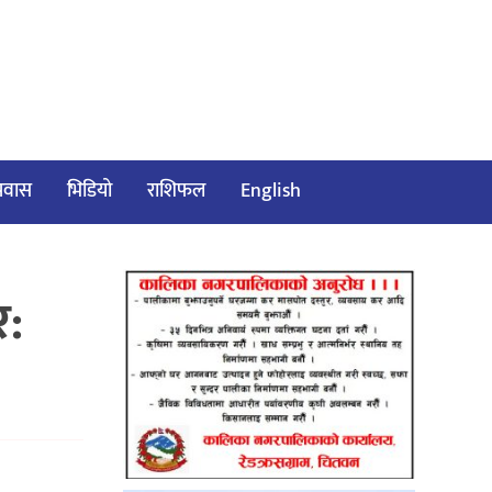
/प्रवास
भिडियो
राशिफल
English
र: