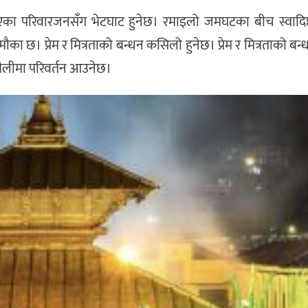
ा परिवारजनसँग भेटघाट हुनेछ। रमाइलो जमघटका बीच स्वादिष
ौका छ। प्रेम र मित्रताको बन्धन कसिलो हुनेछ। प्रेम र मित्रताको ब
शैलीमा परिवर्तन आउनेछ।