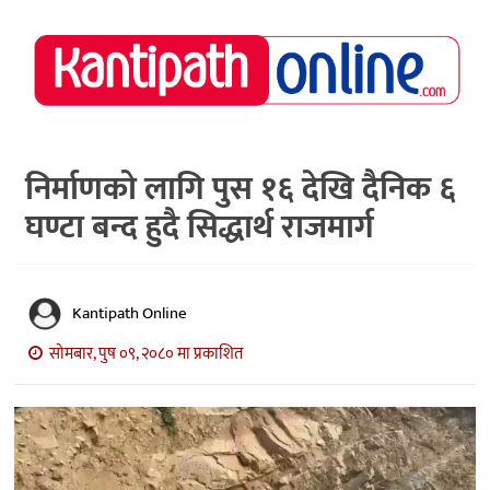
राष्ट्रिय
समाचार
मध्य
नेपाल
निर्माणको लागि पुस १६ देखि दैनिक ६
घण्टा बन्द हुदै सिद्धार्थ राजमार्ग
अर्थ/
पर्यटन
मनोरञ्जन
Kantipath Online
स्वास्थ्य
सोमबार, पुष ०९, २०८० मा प्रकाशित
खेलकुद
अन्तर्वार्ता/
विचार