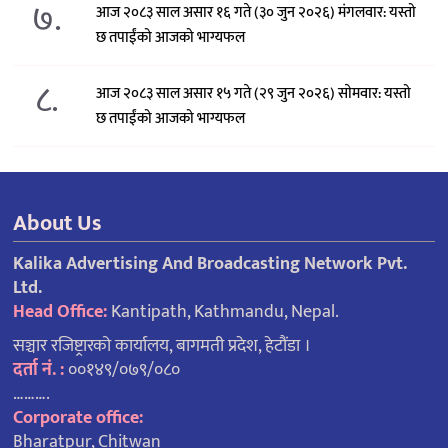
७.
आज २०८३ साल असार १६ गते (३० जुन २०२६) मंगलवार: यस्तो
छ तपाईंको आजको भाग्यफल
८.
आज २०८३ साल असार १५ गते (२९ जुन २०२६) साेमवार: यस्तो
छ तपाईंको आजको भाग्यफल
About Us
Kalika Advertising And Broadcasting Network Pvt.
Ltd.
Head Office:
Kantipath, Kathmandu, Nepal.
सञ्चार रजिष्ट्रारको कार्यालय, बागमती प्रदेश, हेटौंडा ।
दर्ता नं. :
००१४९/०७९/०८०
……….
Corporate office:
Bharatpur, Chitwan