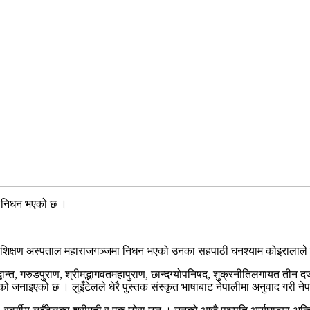
मा निधन भएको छ ।
यालय शिक्षण अस्पताल महाराजगञ्जमा निधन भएको उनका सहपाठी घनश्याम कोइरालाल
िद्धान्त, गरुडपुराण, श्रीमद्भागवतमहापुराण, छान्दग्योपनिषद, शुक्रनीतिलगायत तीन दर्
को जनाइएको छ । लुइँटेलले धेरै पुस्तक संस्कृत भाषाबाट नेपालीमा अनुवाद गरी न