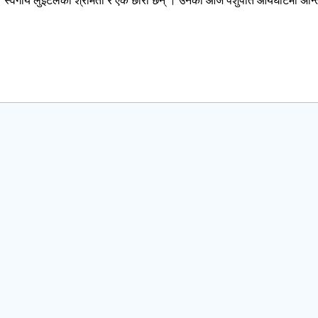
 । स्वर्गीय लुइँटेलका श्रीमती र एक छोरा छन् । उनको आजै पशुपति आर्यघाटमा अन