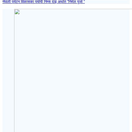
नेपाली पर्यटन विकासका पर्यायी निम्स दाइ अर्थात “निर्मल पुर्जा “