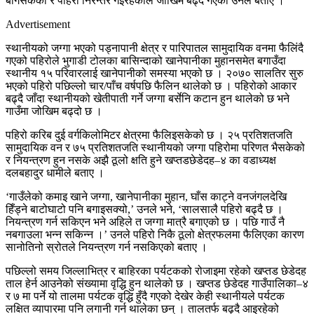
बगिसकेको र पहिरो निरन्तर गइरहेकाले जोखिम बढ्दै गएको उनले बताए ।
Advertisement
स्थानीयको जग्गा भएको पड्नापानी क्षेत्र र पारिपातल सामुदायिक वनमा फैलिंदै
गएको पहिरोले भुगाडी टोलका बासिन्दाको खानेपानीका मुहानसमेत बगाउँदा
स्थानीय १५ परिवारलाई खानेपानीको समस्या भएको छ । २०७० सालतिर सुरु
भएको पहिरो पछिल्लो चार/पाँच वर्षपछि फैलिन थालेको छ । पहिरोको आकार
बढ्दै जाँदा स्थानीयको खेतीपाती गर्ने जग्गा बर्सेनि कटान हुन थालेको छ भने
गाउँमा जोखिम बढ्दो छ ।
पहिरो करिब दुई वर्गकिलोमिटर क्षेत्रमा फैलिइसकेको छ । २५ प्रतिशतजति
सामुदायिक वन र ७५ प्रतिशतजति स्थानीयको जग्गा पहिरोमा परिणत भैसकेको
र नियन्त्रण हुन नसके अझै ठूलो क्षति हुने खप्तडछेडेदह–४ का वडाध्यक्ष
दलबहादुर धामीले बताए ।
‘गाउँलेको कमाइ खाने जग्गा, खानेपानीका मुहान, घाँस काट्ने वनजंगलदेखि
हिँड्ने बाटोघाटो पनि बगाइसक्यो,’ उनले भने, ‘सालसालै पहिरो बढ्दै छ ।
नियन्त्रण गर्न सकिएन भने अहिले त जग्गा मात्रै बगाएको छ । पछि गाउँ नै
नबगाउला भन्न सकिन्न ।’ उनले पहिरो निकै ठूलो क्षेत्रफलमा फैलिएका कारण
सानोतिनो स्रोतले नियन्त्रण गर्न नसकिएको बताए ।
पछिल्लो समय जिल्लाभित्र र बाहिरका पर्यटकको रोजाइमा रहेको खप्तड छेडेदह
ताल हेर्न आउनेको संख्यामा वृद्धि हुन थालेको छ । खप्तड छेडेदह गाउँपालिका–४
र ७ मा पर्ने यो तालमा पर्यटक वृद्धि हुँदै गएको देखेर केही स्थानीयले पर्यटक
लक्षित व्यापारमा पनि लगानी गर्न थालेका छन् । तालतर्फ बढ्दै आइरहेको