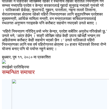
पालिका नै पहिरोको जोखिममा रहेको र स्थानीय तहको स्रोतले नियन्त्रण गर्न
सम्भव नभएपछि प्रदेश र केन्द्र सरकारलाई गुहार्दा सुनुवाइ नभएको गुनासो गरे
। पालिकाको छेडेदह, गुम्लागाउँ, गुइवन, पारतोला, नइना तल्लो लिसाना,
सेरालगायतका क्षेत्रमा रहेको पहिरो नियन्त्रणका लागि सुदूरपश्चिम प्रदेशका
मुख्यमन्त्री, आर्थिक मामिला मन्त्री, वन मन्त्रालयका सचिवलगायतलाई
स्थलगत अनुगमन गराइसके पनि कतैबाट सहयोग नपाएको उनले बताए ।
‘पहिरो नियन्त्रण गरिदिनु पर्‍यो भनेर केन्द्र, प्रदेश सबैतिर अनुरोध गरिरहेको छु,’
उनले भने, ‘आएर हेर्छन् । साह्रै जोखिम रहेछ केही उपाय खोज्छौं भन्छन् तर
अहिलेसम्म कतैबाट केही सहयोग भएको छैन ।’ उनले पालिकाले पहिरो
नियन्त्रणका लागि यस वर्ष पहिरोग्रस्त क्षेत्रमा २० हजार भेटेवरको विरुवा रोप्ने
योजना बनाए पनि यो पर्याप्त नहुने बताए ।
बुधबार, पुष ११, २०८० मा प्रकाशित
तपाईको प्रतिक्रिया
सम्बन्धित समाचार