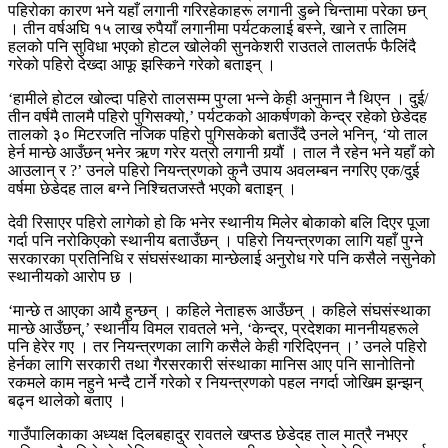
पहिरोका कारण भने यहाँ लगानी गरिरहेकाहरू लगानी डुब्ने चिन्तामा परेका छन्
। तीन वर्षअघि १५ लाख रुपैयाँ लगानीमा पर्यटकलाई बस्ने, खाने र तालिम
हलको पनि सुविधा भएको होटल खोलेकी सुनकेशरी राउतले तालतर्फ फैलिंदै
गरेको पहिरो देख्दा आफू झस्किने गरेको बताइन् ।
‘हामीले होटल खोल्दा पहिरो तालसम्म पुग्ला भन्ने केही अनुमान नै थिएन । दुई/
तीन वर्षमै तालमै पहिरो पुगिसक्यो,’ पर्यटकको आकर्षणको केन्द्र रहेको छेडेदह
तालको ३० मिटरजति नजिक पहिरो पुगिसकेको बताउँदै उनले भनिन्, ‘यो ताल
हेर्न मान्छे आउँछन् भनेर ऋण गरेर यत्रो लगानी गर्‍यौं । ताल नै रहेन भने यहाँ को
आउलान् र ?’ उनले पहिरो नियन्त्रणको कुनै उपाय अवलम्बन नगरिए एक/दुई
वर्षमा छेडेदह ताल बग्ने निश्चितजस्तै भएको बताइन् ।
देवी रिसाएर पहिरो लागेको हो कि भनेर स्थानीय मिलेर बोकाको बलि दिएर पूजा
गर्दा पनि नरोकिएको स्थानीय बताउँछन् । पहिरो नियन्त्रणका लागि यहाँ पुग्ने
सरकारका प्रतिनिधि र संघसंस्थाका मान्छेलाई अनुरोध गरे पनि कसैले नसुनेको
स्थानीयको आरोप छ ।
‘मान्छे त आएका आयै हुन्छन् । कहिले नेताहरू आउँछन् । कहिले संघसंस्थाका
मान्छे आउँछन्,’ स्थानीय विमल रावतले भने, ‘केन्द्र, प्रदेशका माननीयहरूले
पनि हेरेर गए । तर नियन्त्रणका लागि कसैले केही गरिदिएनन् ।’ उनले पहिरो
हेर्नका लागि सरकारी तथा गैरसरकारी संस्थाका मानिस आए पनि सानोतिनो
रकमले काम नहुने भन्दै टार्ने गरेको र नियन्त्रणको पहल नगर्दा जोखिम झन्झन्
बढ्न थालेको बताए ।
गाउँपालिकाका अध्यक्ष दिलबहादुर रावतले खप्तड छेडेदह ताल मात्रै नभएर