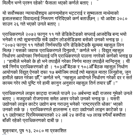
मिल्दैन भन्ने प्रश्न रहेको’ फैसला भएको कर्णले बताए ।
यो सर्वाेच्चका न्यायाधीशद्वय आनन्दमोहन भट्टराई र सुष्मालता माथेमाको
इजालसबाट विवादलाई निरूपण गरिदिएको कर्ण बताउँछन् । यो आदेश २०८०
साउन २६ गते भएको उनले बताए ।
प्राधिकरणले २०७२ फागुन ११ गते डेडिकेटेडको सप्लाई आजदेखि बन्द भयो
भनेको र त्यो सूचनापछि सबै उद्योग लोडसेडिङमा बसेको उनको भनाइ छ ।
“२०७२ फागुन ११ गतेको निर्णयपछि पनि डेडिकेटेडकै मूल्यमा महसुल लिन
मिल्छ ? यसको जवाफ प्राधिकरणले दिनुपर्‍यो,” कर्णले भने । विद्युत् महसुल
निर्धारण आयोगका निर्णयलाई पनि प्राधिकरणले पालना नगरेको कर्णको भनाइ छ
। “हामीले भनेको के हो भने तपाईंले गरेका निर्णय मात्र तपाईंले मान्दिनुस् । यी
सबै निर्णय प्राधिकरणको हो । १०३औँ बैठक र १०८औँ बैठक महसुल निर्धाण
आयोगको विद्युत् ऐनको दफा १७ बमोजिम तपाईं त्यो महसुल मात्र लिनुहोस्, जुन
हामीले खपत गरेका छौँ,” कर्णले भने, “महसुल आयोगले निर्धारण गरेको दर र सर्त
कायम गरेर त्यो पुष्टि गरे हामी कानुन अनुसार महसुल तिर्न तयार छौँ ।”
प्राधिकरणले लाइन काट्दा राज्यले पाउने २० अर्बभन्दा बढी राजस्व गुमेको उनले
बताए । मजदुरको रोजगारमा समेत असर परेको उनको भनाइ छ । यसरी
उद्योगको लाइन काटेर उद्योग बन्द गराउनु भनेको ‘राष्ट्रप्रति धोका’ भएको
उनको तर्क छ । प्राधिकरणले हालसम्म ९ वटा उद्योगको लाइन काटेको छ ।
६१ उद्योगबाट प्रिमियमबापतको २२ अर्ब २४ करोड ५७ लाख रुपैयाँ बक्यौता
बाँकी रहेको प्राधिकरणको दाबी छ ।
शुक्रबार, पुष १३, २०८० मा प्रकाशित