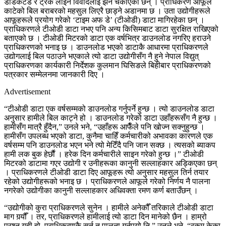
डेडिकेटेड र ट्रंक लाइन विवादलाई झन चर्काएका छन् । प्राधिकरण आफूले
काटेको बिल बराबरको महसुल लिएरै छाड्ने अडानमा छ । उता उद्योगीहरूले
आफूहरूले प्रयोग गरेको ‘टाइम अफ डे’ (टीओडी) डाटा मागिरहेका छन् ।
प्राधिकरणले टीओडी डाटा नभए पनि अन्य किसिमबाट डाटा सुरक्षित राखिएको
बताएको छ । टीओडी मिटरको डाटा एक वर्षभित्र डाउनलोड नगरिए हराउने
प्राधिकरणको भनाइ छ । डाउनलोड भएको डाटाकै आधारमा प्राधिकरणले
उद्योगलाई बिल पठाउने भएकाले त्यो डाटा उद्योगीसँग नै हुने नेपाल विद्युत्
प्राधिकरणका कार्यकारी निर्देशक कुलमान घिसिङले बिहीबार प्राधिकरणको
पत्रकार सम्मेलनमा जानकारी दिए ।
Advertisement
“टीओडी डाटा एक वर्षसम्मको डाउनलोड गर्नुपर्ने हुन्छ । त्यो डाउनलोड डाटा
अनुसार हामीले बिल काट्ने हो । डाउनलोड गरेको डाटा उहाँहरूसँग नै हुन्छ ।
हामीसँग मात्रै हुँदैन,” उनले भने, “उहाँहरू आफैँले पनि खोज्न सक्नुहुन्छ ।
हामीसँग उपलब्ध भएको डाटा, कुनैमा चाहिँ कर्मचारीको अभावका कारणले एक
वर्षसम्म पनि डाउनलोड भएन भने त्यो मेटिँदै पनि जान सक्छ । त्यसको ब्याकप
हामी लक बुक हेर्छाैं । हरेक दिन कर्मचारीले साइन गरेको हुन्छ ।” टीओडी
मिटरको डाटामा गएर उद्योगी र उनीहरूका कानुनी सल्लाहकार अड्किएका छन्
। प्राधिकरणले टीओडी डाटा दिए आफूहरू त्यो अनुसार महसुल तिर्न तयार
रहेको उद्योगीहरूको भनाइ छ । प्राधिकरणले आफूले गरेको निर्णय नै पालना
नगरेको उद्योगीका कानुनी सल्लाहकार अधिवक्ता रमण कर्ण बताउँछन् ।
“उद्योगीको कुरा प्राधिकरणले सुनेन । हामीले अनेकौँ तरिकाले टीओडी डाटा
माग गर्‍यौँ । तर, प्राधिकरणले हामीलाई त्यो डाटा दिन मानेको छैन । हाम्रो
प्रश्न यही हो, प्राधिकरणकै सर्त त पालना गर्नुपर्‍यो नि,” उनले भने, “रकम केका