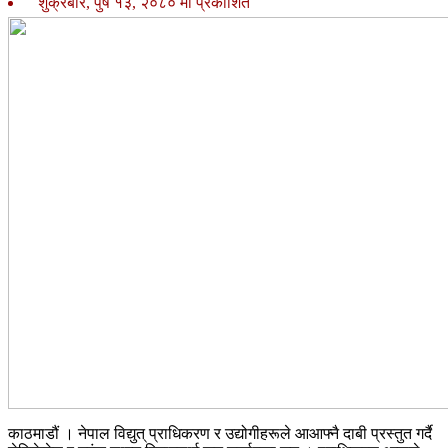
शुक्रबार, पुष १३, २०८० मा प्रकाशित
काठमाडौं । नेपाल विद्युत् प्राधिकरण र उद्योगीहरूले आआफ्नै दाबी प्रस्तुत गर्दै