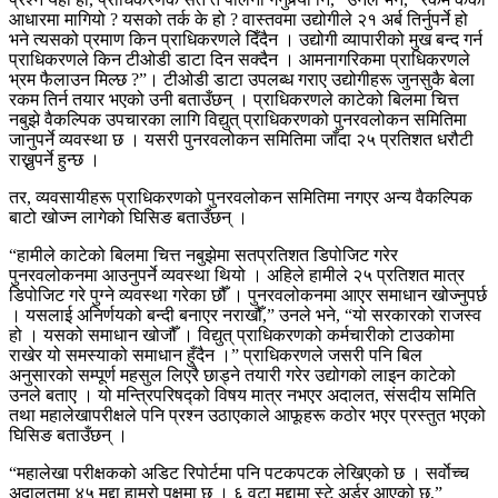
आधारमा मागियो ? यसको तर्क के हो ? वास्तवमा उद्योगीले २१ अर्ब तिर्नुपर्ने हो
भने त्यसको प्रमाण किन प्राधिकरणले दिँदैन । उद्योगी व्यापारीको मुख बन्द गर्न
प्राधिकरणले किन टीओडी डाटा दिन सक्दैन । आमनागरिकमा प्राधिकरणले
भ्रम फैलाउन मिल्छ ?”। टीओडी डाटा उपलब्ध गराए उद्योगीहरू जुनसुकै बेला
रकम तिर्न तयार भएको उनी बताउँछन् । प्राधिकरणले काटेको बिलमा चित्त
नबुझे वैकल्पिक उपचारका लागि विद्युत् प्राधिकरणको पुनरवलोकन समितिमा
जानुपर्ने व्यवस्था छ । यसरी पुनरवलोकन समितिमा जाँदा २५ प्रतिशत धरौटी
राख्नुपर्ने हुन्छ ।
तर, व्यवसायीहरू प्राधिकरणको पुनरवलोकन समितिमा नगएर अन्य वैकल्पिक
बाटो खोज्न लागेको घिसिङ बताउँछन् ।
“हामीले काटेको बिलमा चित्त नबुझेमा सतप्रतिशत डिपोजिट गरेर
पुनरवलोकनमा आउनुपर्ने व्यवस्था थियो । अहिले हामीले २५ प्रतिशत मात्र
डिपोजिट गरे पुग्ने व्यवस्था गरेका छौँ । पुनरवलोकनमा आएर समाधान खोज्नुपर्छ
। यसलाई अनिर्णयको बन्दी बनाएर नराखौँ,” उनले भने, “यो सरकारको राजस्व
हो । यसको समाधान खोजौँ । विद्युत् प्राधिकरणको कर्मचारीको टाउकोमा
राखेर यो समस्याको समाधान हुँदैन ।” प्राधिकरणले जसरी पनि बिल
अनुसारको सम्पूर्ण महसुल लिएरै छाड्ने तयारी गरेर उद्योगको लाइन काटेको
उनले बताए । यो मन्त्रिपरिषद्को विषय मात्र नभएर अदालत, संसदीय समिति
तथा महालेखापरीक्षले पनि प्रश्न उठाएकाले आफूहरू कठोर भएर प्रस्तुत भएको
घिसिङ बताउँछन् ।
“महालेखा परीक्षकको अडिट रिपोर्टमा पनि पटकपटक लेखिएको छ । सर्वाेच्च
अदालतमा ४५ मुद्दा हाम्रो पक्षमा छ । ६ वटा मुद्दामा स्टे अर्डर आएको छ,”