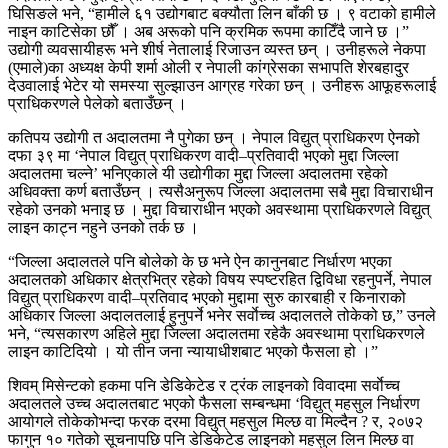
घिसिङले भने, “हामीले ६१ उद्योगबाट बक्यौता लिन बाँकी छ । ९ वटाको हामीले
नाइन काटिसेका छौँ । अब अरूको पनि क्रमिक रूपमा काटिँदै जाने छ ।”
उद्योगी व्यवसायीहरू भने शीर्ष नेतालाई रिजाउन व्यस्त छन् । उनीहरूले नेकपा
(एमाले)का अध्यक्ष केपी शर्मा ओली र नेपाली कांग्रेसका सभापति शेरबहादुर
देउवालाई भेटेर यो समस्या सुल्झाउन आग्रह गरेका छन् । उनीहरू आफूहरूलाई
प्राधिकरणले पेलेको बताउँछन् ।
कतिपय उद्योगी त अदालतमा नै पुगेका छन् । नेपाल विद्युत् प्राधिकरण ऐनको
दफा ३९ मा ‘नेपाल विद्युत् प्राधिकरण वादी–प्रतिवादी भएको मुद्दा जिल्ला
अदालतमा चल्ने’ भनिएकाले यी उद्योगीका मुद्दा जिल्ला अदालतमा रहेको
अधिवक्ता कर्ण बताउँछन् । त्यसैअनुरूप जिल्ला अदालतमा सबै मुद्दा विचाराधीन
रहेको उनको भनाइ छ । मुद्दा विचाराधीन भएको अवस्थामा प्राधिकरणले विद्युत्
लाइन काट्न नहुने उनको तर्क छ ।
“जिल्ला अदालतले पनि बोलेको के छ भने ऐन कानुनबाट निर्धारण भएका
अदालतको अधिकार क्षेत्रभित्र रहेको विषय स्पष्टरहित द्विविधा रहनुपर्ने, नेपाल
विद्युत् प्राधिकरण वादी–प्रतिवाद भएको मुद्दामा सुरु कारबाही र किनाराको
अधिकार जिल्ला अदालतलाई हुनुपर्ने भनेर सर्वाेच्च अदालतले तोकेको छ,” उनले
भने, “त्यसकारण अहिले मुद्दा जिल्ला अदालतमा रहेकै अवस्थामा प्राधिकरणले
लाइन काटिदियो । यो तीन जना न्यायाधीशबाट भएको फैसला हो ।”
शिवम् मिसेन्टको हकमा पनि डेडिकेटेड र ट्रंक लाइनको विवादमा सर्वाेच्च
अदालतले उच्च अदालतबाट भएको फैसला सम्बन्धमा ‘विद्युत् महसुल निर्धारण
आयोगले तोकेकोभन्दा फरक दरमा विद्युत् महसुल मिल्छ वा मिल्दैन ? र, २०७२
फागुन १० गतेको सूचनापछि पनि डेडिकेटेड लाइनको महसुल लिन मिल्छ वा