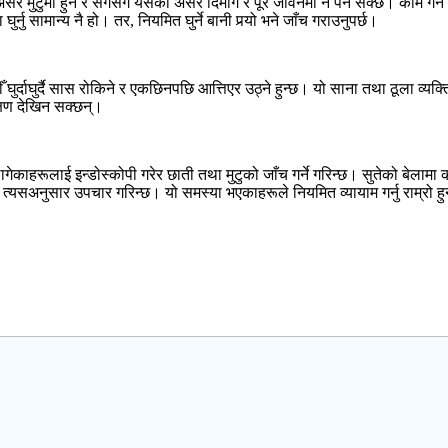
 मुटुमा हुने र सँगसँगै यसको असर दिमाग र पूरै जीवनमा नै पर्न सक्छ। काम गर्ने म
र्नु सामान्य नै हो। तर, नियमित घुर्ने बानी पर्‍यो भने जाँच गराउनुपर्छ।
्दाघुर्दै सास रोकिने र एकछिनपछि आत्तिएर उठ्ने हुन्छ। यो साना तथा ठूला व्यक्ति द
लक्षण देखिन सक्छन्।
ागेकाहरूलाई इन्डोस्कोपी गरेर छाती तथा मुटुको जाँच गर्ने गरिन्छ। सुतेको बेला
्यसअनुसार उपचार गरिन्छ। यो समस्या भएकाहरूले नियमित व्यायाम गर्नु राम्रो हु