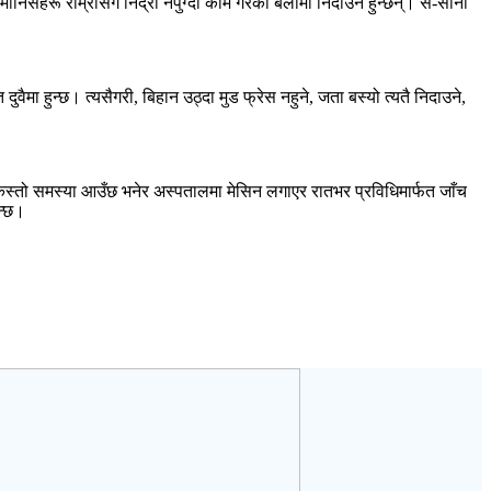
ानिसहरू राम्रोसँग निद्रा नपुग्दा काम गरेको बेलामा निदाउने हुन्छन्। स-साना
ुवैमा हुन्छ। त्यसैगरी, बिहान उठ्दा मुड फ्रेस नहुने, जता बस्यो त्यतै निदाउने,
मा कस्तो समस्या आउँछ भनेर अस्पतालमा मेसिन लगाएर रातभर प्रविधिमार्फत जाँच
न्छ।