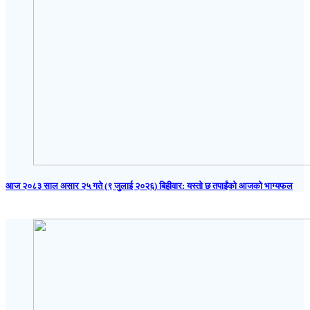
आज २०८३ साल असार २५ गते (९ जुलाई २०२६) बिहीवार: यस्तो छ तपाईंको आजको भाग्यफल