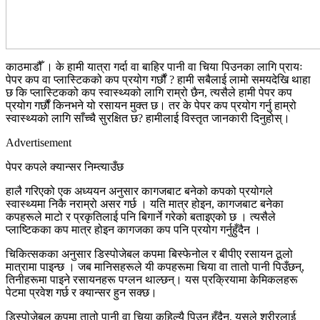
काठमाडौँ । के हामी यात्रा गर्दा वा बाहिर पानी वा चिया पिउनका लागि प्रायः
पेपर कप वा प्लास्टिकको कप प्रयोग गर्छौं ? हामी सबैलाई लामो समयदेखि थाहा
छ कि प्लास्टिकको कप स्वास्थ्यको लागि राम्रो छैन, त्यसैले हामी पेपर कप
प्रयोग गर्छौं किनभने यो रसायन मुक्त छ। तर के पेपर कप प्रयोग गर्नु हाम्रो
स्वास्थ्यको लागि साँच्चै सुरक्षित छ? हामीलाई विस्तृत जानकारी दिनुहोस्।
Advertisement
पेपर कपले क्यान्सर निम्त्याउँछ
हालै गरिएको एक अध्ययन अनुसार कागजबाट बनेको कपको प्रयोगले
स्वास्थ्यमा निकै नराम्रो असर गर्छ । यति मात्र होइन, कागजबाट बनेका
कपहरूले माटो र प्रकृतिलाई पनि बिगार्ने गरेको बताइएको छ । त्यसैले
प्लाष्टिकका कप मात्र होइन कागजका कप पनि प्रयोग गर्नुहुँदैन ।
चिकित्सकका अनुसार डिस्पोजेबल कपमा बिस्फेनोल र बीपीए रसायन ठूलो
मात्रामा पाइन्छ । जब मानिसहरूले यी कपहरूमा चिया वा तातो पानी पिउँछन्,
तिनीहरूमा पाइने रसायनहरू पग्लन थाल्छन्। यस प्रक्रियामा केमिकलहरू
पेटमा प्रवेश गर्छ र क्यान्सर हुन सक्छ।
डिस्पोजेबल कपमा तातो पानी वा चिया कहिल्यै पिउनु हुँदैन, यसले शरीरलाई